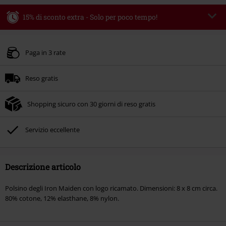
15% di sconto extra - Solo per poco tempo!
Codice promo:
WEEKEND
Copia il codice
Valido fino al 09/08/2026
Paga in 3 rate
Ordine minimo 49.99 €.
Reso gratis
Una volta inserito il codice promozionale, lo sconto verrà applicato
automaticamente al riepilogo d'ordine.
Shopping sicuro con 30 giorni di reso gratis
Non cumulabile con altre offerte Codici promozionali. Sono esclusi dalla
promozione: Libri, Media (CD, DVD, Vinili, etc), Funko Pop!, biglietti, articoli
Rammstein, (Till) Lindemann, Böhse Onkelz, Broilers, Die Ärzte, Die Toten
Servizio eccellente
Hosen, Metality, Funko Pop!, i Buoni Regalo e gli articoli che includono una
quota di donazione.
Descrizione articolo
Polsino degli Iron Maiden con logo ricamato. Dimensioni: 8 x 8 cm circa.
80% cotone, 12% elasthane, 8% nylon.