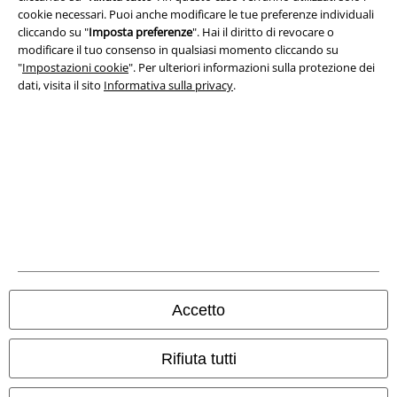
Redazione
cookie necessari. Puoi anche modificare le tue preferenze individuali
cliccando su "
Imposta preferenze
". Hai il diritto di revocare o
Legge sulla Privacy
modificare il tuo consenso in qualsiasi momento cliccando su
"
Impostazioni cookie
". Per ulteriori informazioni sulla protezione dei
Smaltimento rifiuti e protezione dell’ambiente
dati, visita il sito
Informativa sulla privacy
.
Dichiarazione di Conformità
Informazioni sull'accessibilità
Impostazioni cookie
Esercita Recesso
I prezzi sono IVA compresa. Spese di
trasporto escluse
© 1986-2026 EMP Mailorder Italia S.r.l.
Accetto
Rifiuta tutti