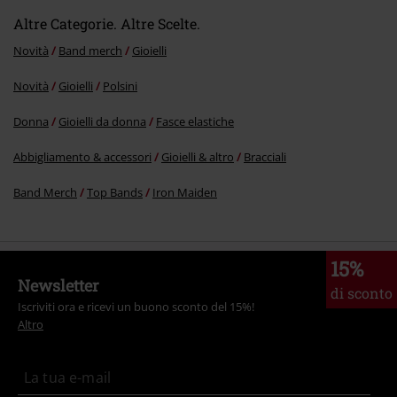
Altre Categorie. Altre Scelte.
Invia un commento
Novità
Band merch
Gioielli
Novità
Gioielli
Polsini
Donna
Gioielli da donna
Fasce elastiche
Abbigliamento & accessori
Gioielli & altro
Bracciali
Band Merch
Top Bands
Iron Maiden
15%
Newsletter
di sconto
Iscriviti ora e ricevi un buono sconto del 15%!
Altro