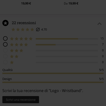
19,99 €
19,99 €
Da
22 recensioni
4.70
15
7
0
0
0
Qualità
5/5
Design
5/5
Scrivi la tua recensione di "Logo - Wristband".
Scrivi una recensione