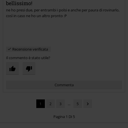
bellissimo!
ne ho presi due, per entrambi i polsi e anche per paura di rovinarlo,
Invia un commento
così in caso ne ho un altro pronto :P
Recensione verificata
Il commento è stato utile?
Commenta
1
2
3
...
5
Pagina 1 Di 5