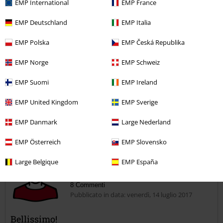
EMP International
EMP France
bene il suo lavoro.
EMP Deutschland
EMP Italia
EMP Polska
EMP Česká Republika
EMP Norge
EMP Schweiz
Recensione verificata
Il commento è stato utile?
EMP Suomi
EMP Ireland
EMP United Kingdom
EMP Sverige
EMP Danmark
Large Nederland
Commenta
EMP Österreich
EMP Slovensko
Large Belgique
EMP España
Antonio M.
8 Commenti
Pubblicato in data: venerdì, 14 luglio 2017
Bellissimo!