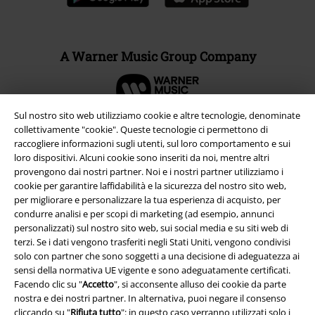
A Warner Music Group Company
Sul nostro sito web utilizziamo cookie e altre tecnologie, denominate
collettivamente "cookie". Queste tecnologie ci permettono di
raccogliere informazioni sugli utenti, sul loro comportamento e sui
loro dispositivi. Alcuni cookie sono inseriti da noi, mentre altri
provengono dai nostri partner. Noi e i nostri partner utilizziamo i
cookie per garantire laffidabilità e la sicurezza del nostro sito web,
per migliorare e personalizzare la tua esperienza di acquisto, per
condurre analisi e per scopi di marketing (ad esempio, annunci
personalizzati) sul nostro sito web, sui social media e su siti web di
terzi. Se i dati vengono trasferiti negli Stati Uniti, vengono condivisi
solo con partner che sono soggetti a una decisione di adeguatezza ai
Info legali
sensi della normativa UE vigente e sono adeguatamente certificati.
Facendo clic su "
Accetto
", si acconsente alluso dei cookie da parte
Termini & Condizioni
nostra e dei nostri partner. In alternativa, puoi negare il consenso
cliccando su "
Rifiuta tutto
": in questo caso verranno utilizzati solo i