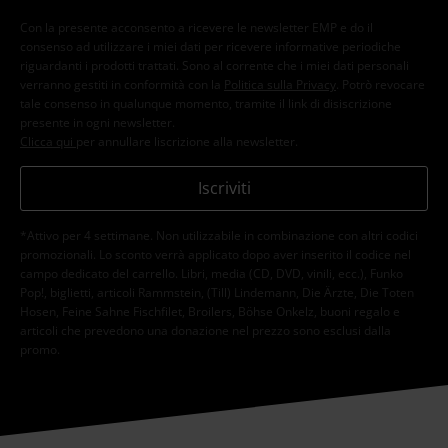
Con la presente acconsento a ricevere le newsletter EMP e do il
consenso ad utilizzare i miei dati per ricevere informative periodiche
riguardanti i prodotti trattati. Sono al corrente che i miei dati personali
verranno gestiti in conformità con la
Politica sulla Privacy
. Potrò revocare
tale consenso in qualunque momento, tramite il link di disiscrizione
presente in ogni newsletter.
Clicca qui
per annullare liscrizione alla newsletter.
Iscriviti
*Attivo per 4 settimane. Non utilizzabile in combinazione con altri codici
promozionali. Lo sconto verrà applicato dopo aver inserito il codice nel
campo dedicato del carrello. Libri, media (CD, DVD, vinili, ecc.), Funko
Pop!, biglietti, articoli Rammstein, (Till) Lindemann, Die Ärzte, Die Toten
Hosen, Feine Sahne Fischfilet, Broilers, Böhse Onkelz, buoni regalo e
articoli che prevedono una donazione nel prezzo sono esclusi dalla
promo.