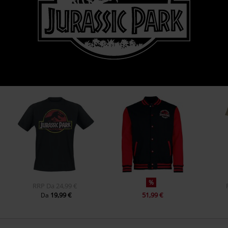
%
RRP
Da
24,99 €
19,99 €
51,99 €
Da