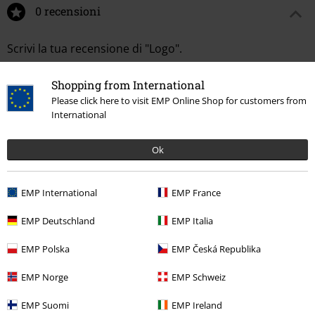
0 recensioni
Scrivi la tua recensione di "Logo".
Scrivi una recensione
Shopping from International
Please click here to visit EMP Online Shop for customers from
International
Ok
EMP International
EMP France
EMP Deutschland
EMP Italia
EMP Polska
EMP Česká Republika
Altre Categorie. Altre Scelte.
EMP Norge
EMP Schweiz
Novità
Abbigliamento
Felpe
Maglioni
EMP Suomi
EMP Ireland