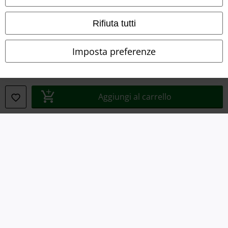
Smaltimento rifiuti e protezione dell’ambiente
Rifiuta tutti
Dichiarazione di Conformità
Imposta preferenze
Informazioni sull'accessibilità
Impostazioni cookie
Aggiungi al carrello
Esercita Recesso
I prezzi sono IVA compresa. Spese di
trasporto escluse
© 1986-2026 EMP Mailorder Italia S.r.l.
Gli altri shop EMP nel mondo
EMP International