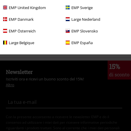
Serie TV & Film
Abbigliamento
Maglioni
Maglioni
EMP United Kingdom
EMP Sverige
Abbigliamento
Felpe
Felpe
EMP Danmark
Large Nederland
Serie TV & Film
Serie TV & Film
Film
Abbigliamento
EMP Österreich
EMP Slovensko
Serie TV & Film
Serie TV & Film
Serie TV
Abbigliamento
Maglioni
Felpe
Large Belgique
EMP España
15%
Newsletter
di sconto
Iscriviti ora e ricevi un buono sconto del 15%!
Altro
Con la presente acconsento a ricevere le newsletter EMP e do il
consenso ad utilizzare i miei dati per ricevere informative periodiche
riguardanti i prodotti trattati. Sono al corrente che i miei dati personali