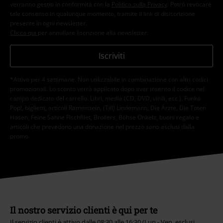
verranno gestiti in conformità con la
Politica sulla Privacy
. Potrò revocare
tale consenso in qualunque momento, tramite il link di disiscrizione
presente in ogni newsletter.
Clicca qui
per annullare liscrizione alla newsletter.
Iscriviti
*Attivo per 4 settimane. Non utilizzabile in combinazione con altri codici
promozionali. Lo sconto verrà applicato dopo aver inserito il codice nel
campo dedicato del carrello. Libri, media (CD, DVD, vinili, ecc.), Funko
Pop!, biglietti, articoli Rammstein, (Till) Lindemann, Die Ärzte, Die Toten
Hosen, Feine Sahne Fischfilet, Broilers, Böhse Onkelz, buoni regalo e
articoli che prevedono una donazione nel prezzo sono esclusi dalla
promo.
Il nostro servizio clienti è qui per te
Il servizio clienti è attivo dalle 08:30 alle 16:30 (Lun - Ven, esclusi