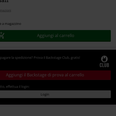
rmazioni
le a magazzino
Aggiungi al carrello
pagare la spedizione? Prova il Backstage Club, gratis!
Aggiungi il Backstage di prova al carrello
tto, effettua il login:
Login