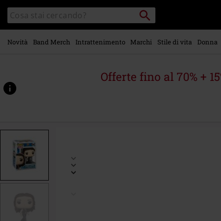
Vai al
Cerca
Cerca
contenuto
Punto
nel
di
principale
catalogo
ritiro
Novità
Band Merch
Intrattenimento
Marchi
Stile di vita
Donna
Offerte fino al 70% + 1
https://www.emp-
online.it/p/lois-
lane-
vinyl-
figurine-
563/578420St.html