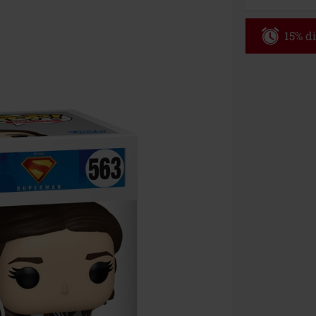
15% di
Codice p
Valido fino al
Ordine minimo
Una volta inse
riepilogo d'ord
Non cumulabile
Media (CD, DVD,
Onkelz, Broile
articoli che i