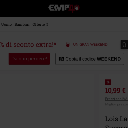
EMP
-
Musica,
Film,
Uomo
Bambini
Offerte %
Serie
TV
&
0
0
5% di sconto extra!*
UN GRAN WEEKEND
Videogame
merch
-
Da non perdere!
Copia il codice
WEEKEND
Abbigliamento
Alternativo
%
10,99 €
Prezzi con IVA
Miglior prezzo
Lois La
Super