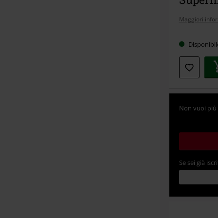
Maggiori info
Disponibi
Non vuoi più 
Se sei già iscri