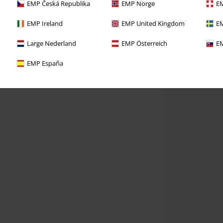
EMP Česká Republika
EMP Norge
EM
EMP Ireland
EMP United Kingdom
EM
Large Nederland
EMP Österreich
EM
EMP España