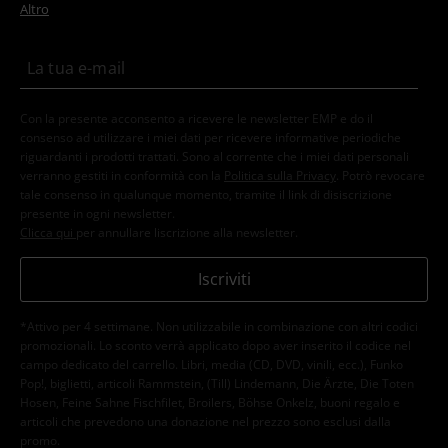
Altro
Con la presente acconsento a ricevere le newsletter EMP e do il
consenso ad utilizzare i miei dati per ricevere informative periodiche
riguardanti i prodotti trattati. Sono al corrente che i miei dati personali
verranno gestiti in conformità con la
Politica sulla Privacy
. Potrò revocare
tale consenso in qualunque momento, tramite il link di disiscrizione
presente in ogni newsletter.
Clicca qui
per annullare liscrizione alla newsletter.
Iscriviti
*Attivo per 4 settimane. Non utilizzabile in combinazione con altri codici
promozionali. Lo sconto verrà applicato dopo aver inserito il codice nel
campo dedicato del carrello. Libri, media (CD, DVD, vinili, ecc.), Funko
Pop!, biglietti, articoli Rammstein, (Till) Lindemann, Die Ärzte, Die Toten
Hosen, Feine Sahne Fischfilet, Broilers, Böhse Onkelz, buoni regalo e
articoli che prevedono una donazione nel prezzo sono esclusi dalla
promo.