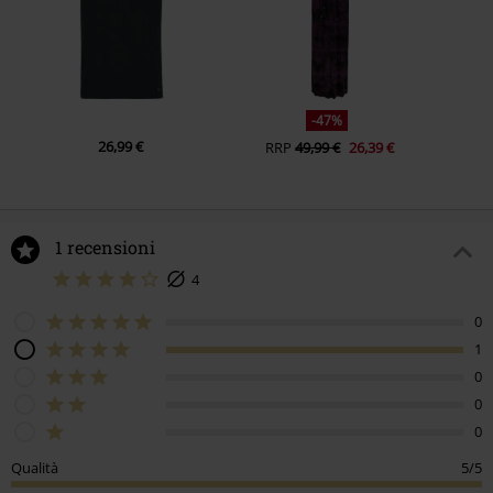
-47%
26,99 €
RRP
49,99 €
26,39 €
1 recensioni
4
0
1
0
0
0
Qualità
5/5