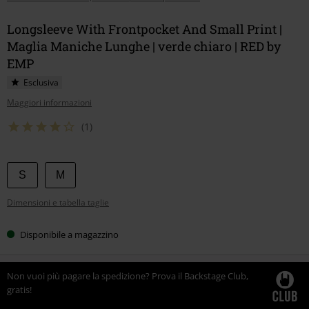
Longsleeve With Frontpocket And Small Print |
Maglia Maniche Lunghe | verde chiaro | RED by
EMP
Esclusiva
Maggiori informazioni
(1)
Scegli
S
M
la
Dimensioni e tabella taglie
tua
taglia
Disponibile a magazzino
Non vuoi più pagare la spedizione? Prova il Backstage Club,
gratis!