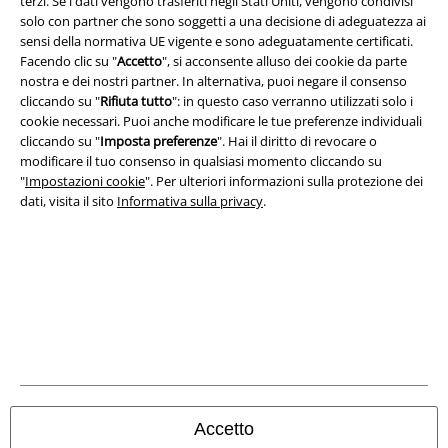
terzi. Se i dati vengono trasferiti negli Stati Uniti, vengono condivisi
Info legali
solo con partner che sono soggetti a una decisione di adeguatezza ai
sensi della normativa UE vigente e sono adeguatamente certificati.
Termini & Condizioni
Facendo clic su "
Accetto
", si acconsente alluso dei cookie da parte
nostra e dei nostri partner. In alternativa, puoi negare il consenso
Redazione
cliccando su "
Rifiuta tutto
": in questo caso verranno utilizzati solo i
cookie necessari. Puoi anche modificare le tue preferenze individuali
Legge sulla Privacy
cliccando su "
Imposta preferenze
". Hai il diritto di revocare o
modificare il tuo consenso in qualsiasi momento cliccando su
"
Impostazioni cookie
". Per ulteriori informazioni sulla protezione dei
Smaltimento rifiuti e protezione dell’ambiente
dati, visita il sito
Informativa sulla privacy
.
Dichiarazione di Conformità
Informazioni sull'accessibilità
Impostazioni cookie
Esercita Recesso
I prezzi sono IVA compresa. Spese di
trasporto escluse
Accetto
© 1986-2026 EMP Mailorder Italia S.r.l.