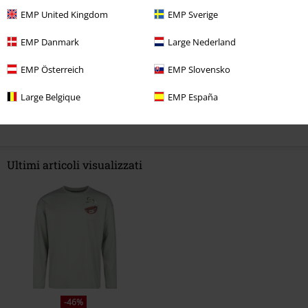
EMP United Kingdom
EMP Sverige
Recensione verificata
Il commento è stato utile?
EMP Danmark
Large Nederland
EMP Österreich
EMP Slovensko
Large Belgique
EMP España
Commenta
Ultimi articoli visualizzati
Invia un commento
-46%