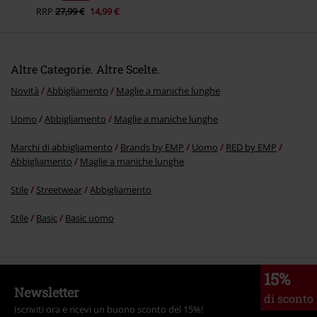
RRP
27,99 €
14,99 €
Altre Categorie. Altre Scelte.
Novità
Abbigliamento
Maglie a maniche lunghe
Uomo
Abbigliamento
Maglie a maniche lunghe
Marchi di abbigliamento
Brands by EMP
Uomo
RED by EMP
Abbigliamento
Maglie a maniche lunghe
Stile
Streetwear
Abbigliamento
Stile
Basic
Basic uomo
15%
Newsletter
di sconto
Iscriviti ora e ricevi un buono sconto del 15%!