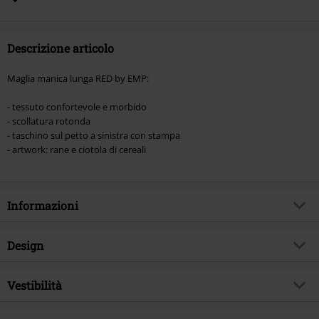
Hosen, Metality, Funko Pop!, i Buoni Regalo e gli articoli che includono una
quota di donazione.
Descrizione articolo
Maglia manica lunga RED by EMP:
- tessuto confortevole e morbido
- scollatura rotonda
- taschino sul petto a sinistra con stampa
- artwork: rane e ciotola di cereali
Informazioni
Codice articolo
564347
Design
Titolo
Longsleeve With Frontpocket And
Small Print
Tipologia prodotto
Maglia Maniche Lunghe
Vestibilità
Brand
RED by EMP
Modello
neutro