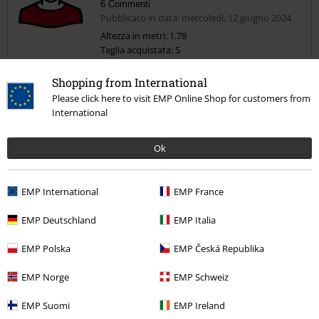
6 Commenti
Pubblicato in data: mercoledì, 12 giugno 2024
Altezza in metri: 1.78
Taglia acquistata: S
Tessuto e stampa ottimi
Shopping from International
La vestibilità del prodotto è "loose", non"regular"
Please click here to visit EMP Online Shop for customers from
International
Ok
Qualità
EMP International
EMP France
5
Design
EMP Deutschland
EMP Italia
5
Vestibilità
3
EMP Polska
EMP Česká Republika
Larghezza
Troppo stretto
Perfetto
Troppo largo
EMP Norge
EMP Schweiz
Lunghezza
EMP Suomi
EMP Ireland
Troppo corto
Perfetto
Troppo lungo