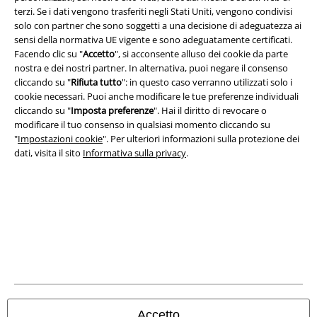
terzi. Se i dati vengono trasferiti negli Stati Uniti, vengono condivisi
Info legali
solo con partner che sono soggetti a una decisione di adeguatezza ai
sensi della normativa UE vigente e sono adeguatamente certificati.
Termini & Condizioni
Facendo clic su "
Accetto
", si acconsente alluso dei cookie da parte
nostra e dei nostri partner. In alternativa, puoi negare il consenso
Redazione
cliccando su "
Rifiuta tutto
": in questo caso verranno utilizzati solo i
cookie necessari. Puoi anche modificare le tue preferenze individuali
Legge sulla Privacy
cliccando su "
Imposta preferenze
". Hai il diritto di revocare o
modificare il tuo consenso in qualsiasi momento cliccando su
"
Impostazioni cookie
". Per ulteriori informazioni sulla protezione dei
Smaltimento rifiuti e protezione dell’ambiente
dati, visita il sito
Informativa sulla privacy
.
Dichiarazione di Conformità
Informazioni sull'accessibilità
Impostazioni cookie
Esercita Recesso
I prezzi sono IVA compresa. Spese di
trasporto escluse
Accetto