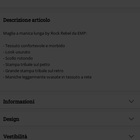
quota di donazione.
Descrizione articolo
Maglia a manica lunga by Rock Rebel da EMP:
- Tessuto confortevole e morbido
- Look usurato
- Scollo rotondo
- Stampa tribale sul petto
- Grande stampa tribale sul retro
- Maniche leggermente svasate in tessuto a rete
Informazioni
Codice articolo
558815
Design
Titolo
Longsleeve With Used Wash And
Mesh Sleeves
Tipologia prodotto
Maglia Maniche Lunghe
Vestibilità