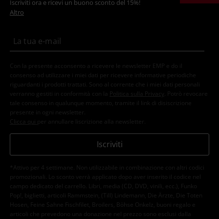
Iscriviti ora e ricevi un buono sconto del 15%!
Altro
Con la presente acconsento a ricevere le newsletter EMP e do il
consenso ad utilizzare i miei dati per ricevere informative periodiche
riguardanti i prodotti trattati. Sono al corrente che i miei dati personali
verranno gestiti in conformità con la
Politica sulla Privacy
. Potrò revocare
tale consenso in qualunque momento, tramite il link di disiscrizione
presente in ogni newsletter.
Clicca qui
per annullare liscrizione alla newsletter.
Iscriviti
*Attivo per 4 settimane. Non utilizzabile in combinazione con altri codici
promozionali. Lo sconto verrà applicato dopo aver inserito il codice nel
campo dedicato del carrello. Libri, media (CD, DVD, vinili, ecc.), Funko
Pop!, biglietti, articoli Rammstein, (Till) Lindemann, Die Ärzte, Die Toten
Hosen, Feine Sahne Fischfilet, Broilers, Böhse Onkelz, buoni regalo e
articoli che prevedono una donazione nel prezzo sono esclusi dalla