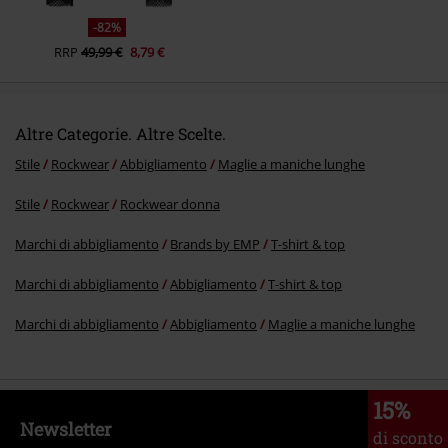
-82%
RRP
49,99 €
8,79 €
Altre Categorie. Altre Scelte.
Stile
Rockwear
Abbigliamento
Maglie a maniche lunghe
Stile
Rockwear
Rockwear donna
Marchi di abbigliamento
Brands by EMP
T-shirt & top
Marchi di abbigliamento
Abbigliamento
T-shirt & top
Marchi di abbigliamento
Abbigliamento
Maglie a maniche lunghe
15%
Newsletter
di sconto