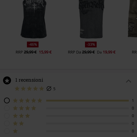
-46%
-33%
RRP
29,99 €
15,99 €
RRP
Da
29,99 €
19,99 €
RR
Da
1 recensioni
5
1
0
0
0
0