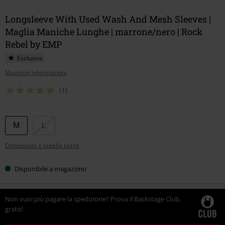
Longsleeve With Used Wash And Mesh Sleeves |
Maglia Maniche Lunghe | marrone/nero | Rock
Rebel by EMP
Esclusiva
Maggiori informazioni
(1)
Scegli
M
L
la
Dimensioni e tabella taglie
tua
taglia
Disponibile a magazzino
Non vuoi più pagare la spedizione? Prova il Backstage Club,
gratis!