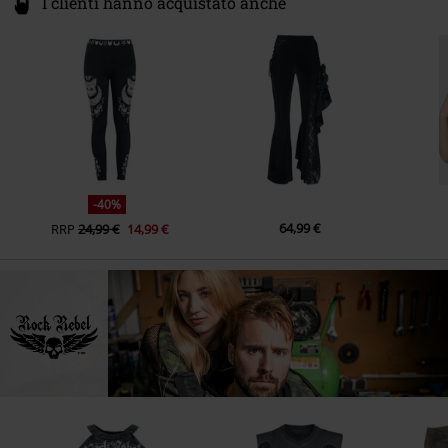
I clienti hanno acquistato anche
-40%
64,99 €
RRP
24,99 €
14,99 €