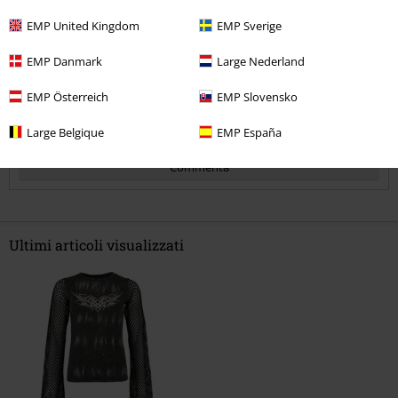
Troppo corto
Perfetto
Troppo lungo
EMP United Kingdom
EMP Sverige
Recensione verificata
EMP Danmark
Large Nederland
Il commento è stato utile?
EMP Österreich
EMP Slovensko
Large Belgique
EMP España
Commenta
Ultimi articoli visualizzati
Invia un commento