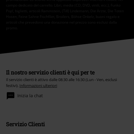
campo dedicato del carrello. Libri, media (CD, DVD, vinili, ecc.), Funko
Pop!, biglietti, articoli Rammstein, (Till) Lindemann, Die Ärzte, Die Toten
Hosen, Feine Sahne Fischfilet, Broilers, Böhse Onkelz, buoni regalo e
articoli che prevedono una donazione nel prezzo sono esclusi dalla
promo.
Il nostro servizio clienti è qui per te
Il servizio clienti è attivo dalle 08:30 alle 16:30 (Lun - Ven, esclusi
festivi).
Informazioni ulteriori
Inizia la chat
Servizio Clienti