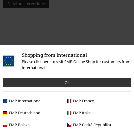
Scrivi una recensione
Shopping from International
Please click here to visit EMP Online Shop for customers from
International
Altre Categorie. Altre Scelte.
Ok
Band Merch
Top Bands
Dream Theater
Band Merch
Genere
EMP International
EMP France
Offerte %
Media
CDs
EMP Deutschland
EMP Italia
Band Merch
Album
CD
EMP Polska
EMP Česká Republika