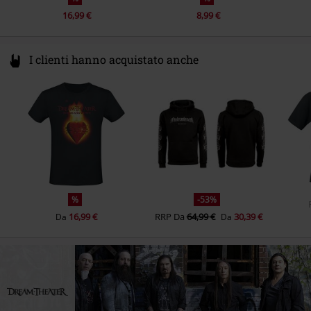
16,99 €
8,99 €
I clienti hanno acquistato anche
%
-53%
16,99 €
RRP
Da
64,99 €
30,39 €
Da
Da