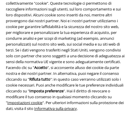
collettivamente "cookie". Queste tecnologie ci permettono di
raccogliere informazioni sugli utenti, sul loro comportamento e sui
loro dispositivi. Alcuni cookie sono inseriti da noi, mentre altri
provengono dai nostri partner. Noi e i nostri partner utilizziamo i
cookie per garantire laffidabilità e la sicurezza del nostro sito web,
per migliorare e personalizzare la tua esperienza di acquisto, per
Info legali
condurre analisi e per scopi di marketing (ad esempio, annunci
Termini & Condizioni
personalizzati) sul nostro sito web, sui social media e su siti web di
terzi. Se i dati vengono trasferiti negli Stati Uniti, vengono condivisi
solo con partner che sono soggetti a una decisione di adeguatezza ai
Redazione
sensi della normativa UE vigente e sono adeguatamente certificati.
Facendo clic su "
Accetto
", si acconsente alluso dei cookie da parte
Legge sulla Privacy
nostra e dei nostri partner. In alternativa, puoi negare il consenso
cliccando su "
Rifiuta tutto
": in questo caso verranno utilizzati solo i
Smaltimento rifiuti e protezione dell’ambiente
cookie necessari. Puoi anche modificare le tue preferenze individuali
cliccando su "
Imposta preferenze
". Hai il diritto di revocare o
Dichiarazione di Conformità
modificare il tuo consenso in qualsiasi momento cliccando su
"
Impostazioni cookie
". Per ulteriori informazioni sulla protezione dei
dati, visita il sito
Informativa sulla privacy
.
Informazioni sull'accessibilità
Impostazioni cookie