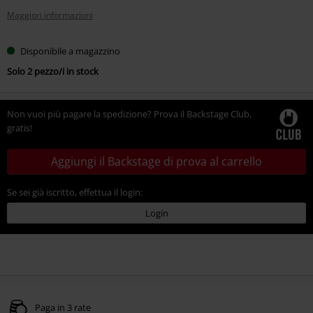
Maggiori informazioni
Disponibile a magazzino
Solo 2 pezzo/i in stock
Non vuoi più pagare la spedizione? Prova il Backstage Club,
gratis!
Aggiungi il Backstage di prova al carrello
Se sei già iscritto, effettua il login:
Login
Paga in 3 rate