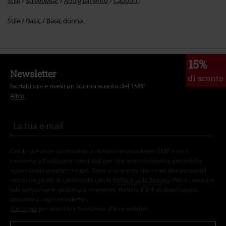
Stile
Streetwear
Abbigliamento
Cappotti
Stile
Basic
Basic donna
15%
Newsletter
di sconto
Iscriviti ora e ricevi un buono sconto del 15%!
Altro
Con la presente acconsento a ricevere le newsletter EMP e do il
consenso ad utilizzare i miei dati per ricevere informative periodiche
riguardanti i prodotti trattati. Sono al corrente che i miei dati personali
verranno gestiti in conformità con la
Politica sulla Privacy
. Potrò revocare
tale consenso in qualunque momento, tramite il link di disiscrizione
presente in ogni newsletter.
Clicca qui
per annullare liscrizione alla newsletter.