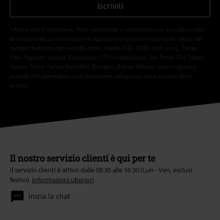
Iscriviti
*Attivo per 4 settimane. Non utilizzabile in combinazione con altri codici
promozionali. Lo sconto verrà applicato dopo aver inserito il codice nel
campo dedicato del carrello. Libri, media (CD, DVD, vinili, ecc.), Funko
Pop!, biglietti, articoli Rammstein, (Till) Lindemann, Die Ärzte, Die Toten
Hosen, Feine Sahne Fischfilet, Broilers, Böhse Onkelz, buoni regalo e
articoli che prevedono una donazione nel prezzo sono esclusi dalla
promo.
Il nostro servizio clienti è qui per te
Il servizio clienti è attivo dalle 08:30 alle 16:30 (Lun - Ven, esclusi
festivi).
Informazioni ulteriori
Inizia la chat