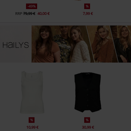
-49%
%
RRP
79,99 €
40,00 €
7,99 €
%
%
10,99 €
30,99 €