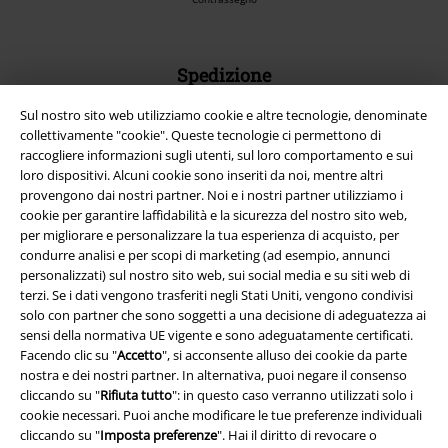
Spedizione
Sul nostro sito web utilizziamo cookie e altre tecnologie, denominate
collettivamente "cookie". Queste tecnologie ci permettono di
raccogliere informazioni sugli utenti, sul loro comportamento e sui
loro dispositivi. Alcuni cookie sono inseriti da noi, mentre altri
provengono dai nostri partner. Noi e i nostri partner utilizziamo i
App EMP
cookie per garantire laffidabilità e la sicurezza del nostro sito web,
Scarica la nuova app di EMP!
per migliorare e personalizzare la tua esperienza di acquisto, per
condurre analisi e per scopi di marketing (ad esempio, annunci
personalizzati) sul nostro sito web, sui social media e su siti web di
terzi. Se i dati vengono trasferiti negli Stati Uniti, vengono condivisi
solo con partner che sono soggetti a una decisione di adeguatezza ai
sensi della normativa UE vigente e sono adeguatamente certificati.
A Warner Music Group Company
Facendo clic su "
Accetto
", si acconsente alluso dei cookie da parte
nostra e dei nostri partner. In alternativa, puoi negare il consenso
cliccando su "
Rifiuta tutto
": in questo caso verranno utilizzati solo i
cookie necessari. Puoi anche modificare le tue preferenze individuali
cliccando su "
Imposta preferenze
". Hai il diritto di revocare o