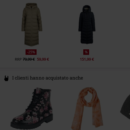
Germany
info@tam-fashion.com
-25%
%
RRP
79,99 €
59,99 €
151,99 €
I clienti hanno acquistato anche