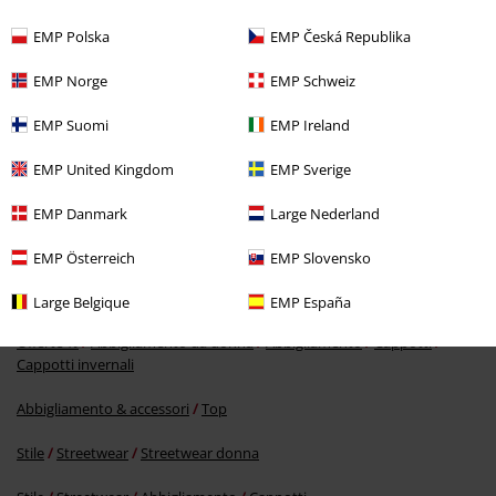
EMP Polska
EMP Česká Republika
EMP Norge
EMP Schweiz
EMP Suomi
EMP Ireland
EMP United Kingdom
EMP Sverige
-58%
EMP Danmark
Large Nederland
RRP
79,99 €
32,99 €
EMP Österreich
EMP Slovensko
Large Belgique
EMP España
Altre Categorie. Altre Scelte.
Offerte %
Abbigliamento da donna
Abbigliamento
Cappotti
Cappotti invernali
Abbigliamento & accessori
Top
Stile
Streetwear
Streetwear donna