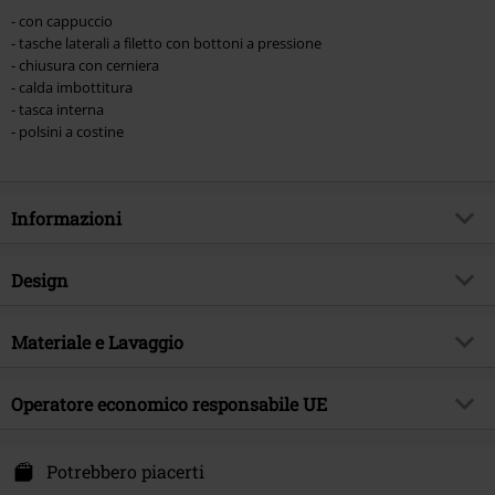
- con cappuccio
- tasche laterali a filetto con bottoni a pressione
- chiusura con cerniera
- calda imbottitura
- tasca interna
- polsini a costine
Informazioni
Codice articolo
547336
Design
Titolo
LS P JK NE44YLA
Tipologia prodotto
Cappotto invernale
Brand
Materiale e Lavaggio
Hailys
Modello
neutro
Tema
Basic, Abbigliamento casual,
Materiale esterno
100% poliestere
Streetwear
Tipo di chiusura
Operatore economico responsabile UE
Cerniera
Data di pubblicazione
20/10/2023
Colore
cachi
TAM Fashion GmbH
Sesso
Donna
Essener Straße 4
Potrebbero piacerti
22419 Hamburg