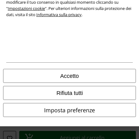
modificare il tuo consenso in qualsiasi momento cliccando su
"
Impostazioni cookie
". Per ulteriori informazioni sulla protezione dei
dati, visita il sito
Informativa sulla privacy
.
Info legali
Termini & Condizioni
Accetto
Redazione
Rifiuta tutti
Legge sulla Privacy
Imposta preferenze
Smaltimento rifiuti e protezione dell’ambiente
Dichiarazione di Conformità
Aggiungi al carrello