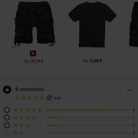
%
12,99 €
35,19 €
Da
Da
8 recensioni
4.60
6
1
1
0