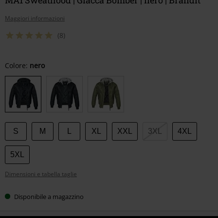
Maggiori informazioni
(8)
Scegli
Colore:
nero
la
tua
taglia
S
M
L
XL
XXL
3XL
4XL
5XL
Dimensioni e tabella taglie
Disponibile a magazzino