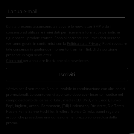
Con la presente acconsento a ricevere le newsletter EMP e do il
consenso ad utilizzare i miei dati per ricevere informative periodiche
riguardanti i prodotti trattati. Sono al corrente che i miei dati personali
verranno gestiti in conformità con la
Politica sulla Privacy
. Potrò revocare
tale consenso in qualunque momento, tramite il link di disiscrizione
presente in ogni newsletter.
Clicca qui
per annullare liscrizione alla newsletter.
Iscriviti
*Attivo per 4 settimane. Non utilizzabile in combinazione con altri codici
promozionali. Lo sconto verrà applicato dopo aver inserito il codice nel
campo dedicato del carrello. Libri, media (CD, DVD, vinili, ecc.), Funko
Pop!, biglietti, articoli Rammstein, (Till) Lindemann, Die Ärzte, Die Toten
Hosen, Feine Sahne Fischfilet, Broilers, Böhse Onkelz, buoni regalo e
articoli che prevedono una donazione nel prezzo sono esclusi dalla
promo.