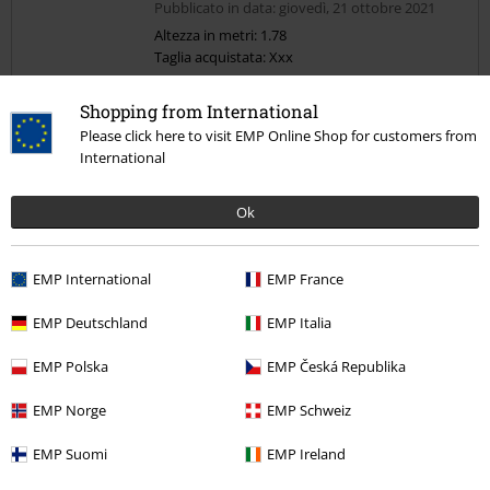
Pubblicato in data: giovedì, 21 ottobre 2021
Altezza in metri: 1.78
Taglia acquistata: Xxx
Invia un commento
Molyo bene
Shopping from International
Arivato velocemente sono sodisfatto.
Please click here to visit EMP Online Shop for customers from
International
Ok
Larghezza
EMP International
EMP France
Troppo stretto
Perfetto
Troppo largo
Lunghezza
EMP Deutschland
EMP Italia
Troppo corto
Perfetto
Troppo lungo
EMP Polska
EMP Česká Republika
Recensione verificata
EMP Norge
EMP Schweiz
Il commento è stato utile?
EMP Suomi
EMP Ireland