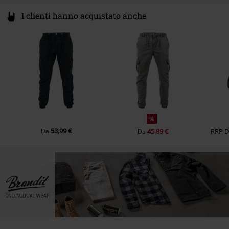
I clienti hanno acquistato anche
%
53,99 €
Da
45,89 €
RRP
Da