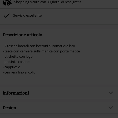
Shopping sicuro con 30 giorni di reso gratis
Non cumulabile con altre offerte Codici promozionali. Sono esclusi dalla
promozione: Libri, Media (CD, DVD, Vinili, etc), Funko Pop!, biglietti, articoli
Rammstein, (Till) Lindemann, Böhse Onkelz, Broilers, Die Ärzte, Die Toten
Servizio eccellente
Hosen, Metality, Funko Pop!, i Buoni Regalo e gli articoli che includono una
quota di donazione.
Descrizione articolo
- 2 tasche laterali con bottoni automatici a lato
- tasca con cerniera sulla manica con porta matite
- etichetta con logo
- polsini a costine
- cappuccio
- cerniera fino al collo
Informazioni
Codice articolo
332204
Design
Titolo
MA1 Sweathood