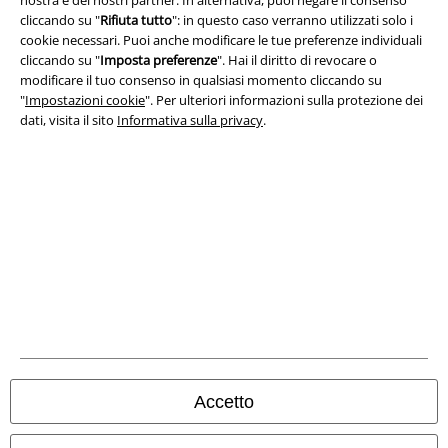
nostra e dei nostri partner. In alternativa, puoi negare il consenso
Termini & Condizioni
cliccando su "
Rifiuta tutto
": in questo caso verranno utilizzati solo i
cookie necessari. Puoi anche modificare le tue preferenze individuali
cliccando su "
Imposta preferenze
". Hai il diritto di revocare o
Redazione
modificare il tuo consenso in qualsiasi momento cliccando su
"
Impostazioni cookie
". Per ulteriori informazioni sulla protezione dei
Legge sulla Privacy
dati, visita il sito
Informativa sulla privacy
.
Smaltimento rifiuti e protezione dell’ambiente
Dichiarazione di Conformità
Informazioni sull'accessibilità
Impostazioni cookie
Esercita Recesso
I prezzi sono IVA compresa. Spese di
trasporto escluse
Accetto
© 1986-2026 EMP Mailorder Italia S.r.l.