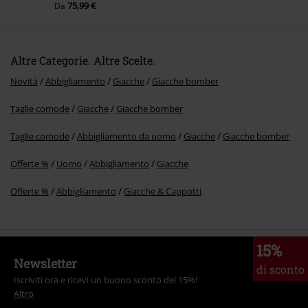
75,99 €
Da
Altre Categorie. Altre Scelte.
Novità
Abbigliamento
Giacche
Giacche bomber
Taglie comode
Giacche
Giacche bomber
Taglie comode
Abbigliamento da uomo
Giacche
Giacche bomber
Offerte %
Uomo
Abbigliamento
Giacche
Offerte %
Abbigliamento
Giacche & Cappotti
15%
Newsletter
di sconto
Iscriviti ora e ricevi un buono sconto del 15%!
Altro