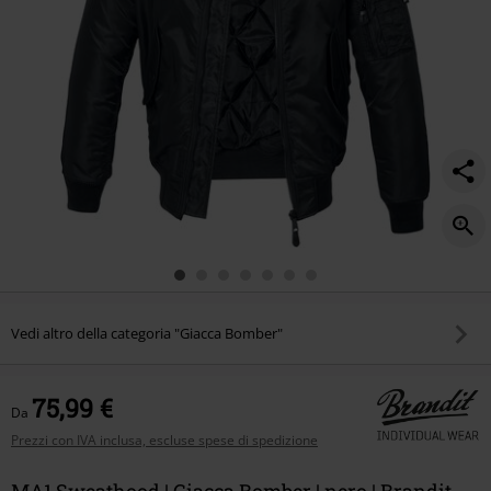
Vedi altro della categoria "Giacca Bomber"
75,99 €
Da
Prezzi con IVA inclusa, escluse spese di spedizione
MA1 Sweathood | Giacca Bomber | nero | Brandit