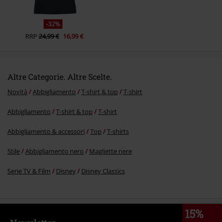
-32%
RRP
24,99 €
16,99 €
Altre Categorie. Altre Scelte.
Novità
Abbigliamento
T-shirt & top
T-shirt
Abbigliamento
T-shirt & top
T-shirt
Abbigliamento & accessori
Top
T-shirts
Stile
Abbigliamento nero
Magliette nere
Serie TV & Film
Disney
Disney Classics
15%