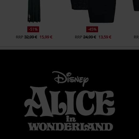
-51%
-45%
RRP
32,99 €
15,99 €
RRP
24,99 €
13,59 €
RR