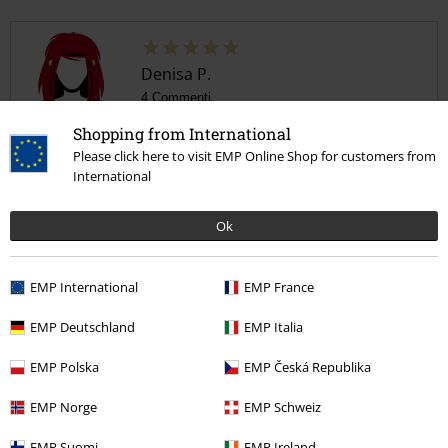
Denisa P.
4 Commenti
Pubblicato in data: giovedì, 18 giugno 2026
Shopping from International
Please click here to visit EMP Online Shop for customers from
Ottima
International
Veste benessimo, cotone leggermente più spesso del normale.
Taglia corrisponde
Ok
EMP International
EMP France
Qualità
EMP Deutschland
EMP Italia
5
Design
EMP Polska
EMP Česká Republika
5
Vestibilità
5
EMP Norge
EMP Schweiz
Larghezza
Troppo stretto
Perfetto
Troppo largo
EMP Suomi
EMP Ireland