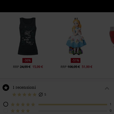
-36%
-51%
RRP
24,99 €
15,99 €
RRP
106,95 €
51,99 €
1 recensioni
5
1
0