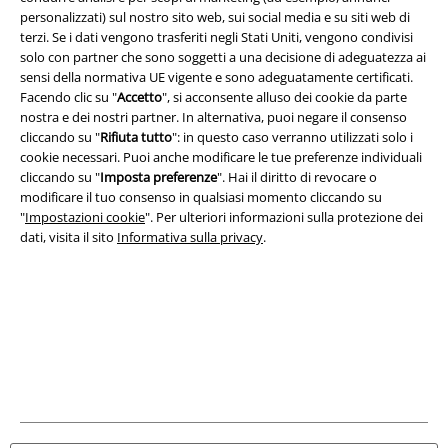
personalizzati) sul nostro sito web, sui social media e su siti web di
terzi. Se i dati vengono trasferiti negli Stati Uniti, vengono condivisi
Info legali
solo con partner che sono soggetti a una decisione di adeguatezza ai
sensi della normativa UE vigente e sono adeguatamente certificati.
Termini & Condizioni
Facendo clic su "
Accetto
", si acconsente alluso dei cookie da parte
nostra e dei nostri partner. In alternativa, puoi negare il consenso
Redazione
cliccando su "
Rifiuta tutto
": in questo caso verranno utilizzati solo i
cookie necessari. Puoi anche modificare le tue preferenze individuali
Legge sulla Privacy
cliccando su "
Imposta preferenze
". Hai il diritto di revocare o
modificare il tuo consenso in qualsiasi momento cliccando su
"
Impostazioni cookie
". Per ulteriori informazioni sulla protezione dei
Smaltimento rifiuti e protezione dell’ambiente
dati, visita il sito
Informativa sulla privacy
.
Dichiarazione di Conformità
Informazioni sull'accessibilità
Impostazioni cookie
Esercita Recesso
I prezzi sono IVA compresa. Spese di
trasporto escluse