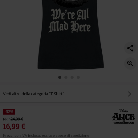
Vedi altro della categoria "T-Shirt"
-32%
RRP
24,99 €
16,99 €
Prezzi con IVA inclusa, escluse spese di spedizione