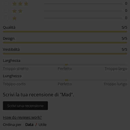
0
0
0
Qualità
5/5
Design
5/5
Vestibilità
5/5
Larghezza
Troppo stretto
Perfetto
Troppo largo
Lunghezza
Troppo corto
Perfetto
Troppo lungo
Scrivi la tua recensione di "Mad".
Scrivi una recensione
How do reviews work?
Ordina per
Data
Utile