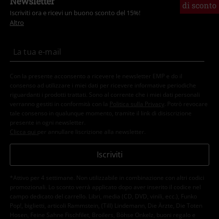
Newsletter
di sconto
Iscriviti ora e ricevi un buono sconto del 15%!
Altro
Con la presente acconsento a ricevere le newsletter EMP e do il
consenso ad utilizzare i miei dati per ricevere informative periodiche
riguardanti i prodotti trattati. Sono al corrente che i miei dati personali
verranno gestiti in conformità con la
Politica sulla Privacy
. Potrò revocare
tale consenso in qualunque momento, tramite il link di disiscrizione
presente in ogni newsletter.
Clicca qui
per annullare liscrizione alla newsletter.
Iscriviti
*Attivo per 4 settimane. Non utilizzabile in combinazione con altri codici
promozionali. Lo sconto verrà applicato dopo aver inserito il codice nel
campo dedicato del carrello. Libri, media (CD, DVD, vinili, ecc.), Funko
Pop!, biglietti, articoli Rammstein, (Till) Lindemann, Die Ärzte, Die Toten
Hosen, Feine Sahne Fischfilet, Broilers, Böhse Onkelz, buoni regalo e