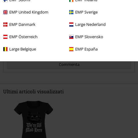
Lunghezza
EMP United Kingdom
EMP Sverige
Troppo corto
Perfetto
Troppo lungo
EMP Danmark
Large Nederland
Recensione verificata
Il commento è stato utile?
EMP Österreich
EMP Slovensko
Large Belgique
EMP España
Commenta
Ultimi articoli visualizzati
Invia un commento