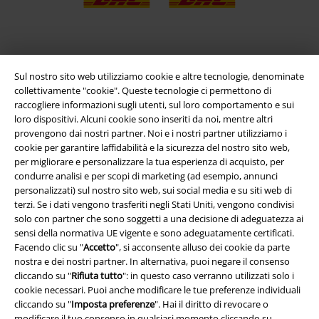
App EMP
Sul nostro sito web utilizziamo cookie e altre tecnologie, denominate
Scarica la nuova app di EMP!
collettivamente "cookie". Queste tecnologie ci permettono di
raccogliere informazioni sugli utenti, sul loro comportamento e sui
loro dispositivi. Alcuni cookie sono inseriti da noi, mentre altri
provengono dai nostri partner. Noi e i nostri partner utilizziamo i
cookie per garantire laffidabilità e la sicurezza del nostro sito web,
per migliorare e personalizzare la tua esperienza di acquisto, per
A Warner Music Group Company
condurre analisi e per scopi di marketing (ad esempio, annunci
personalizzati) sul nostro sito web, sui social media e su siti web di
terzi. Se i dati vengono trasferiti negli Stati Uniti, vengono condivisi
solo con partner che sono soggetti a una decisione di adeguatezza ai
sensi della normativa UE vigente e sono adeguatamente certificati.
Facendo clic su "
Accetto
", si acconsente alluso dei cookie da parte
nostra e dei nostri partner. In alternativa, puoi negare il consenso
cliccando su "
Rifiuta tutto
": in questo caso verranno utilizzati solo i
cookie necessari. Puoi anche modificare le tue preferenze individuali
cliccando su "
Imposta preferenze
". Hai il diritto di revocare o
modificare il tuo consenso in qualsiasi momento cliccando su