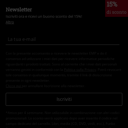
15%
Newsletter
di sconto
Iscriviti ora e ricevi un buono sconto del 15%!
Altro
Con la presente acconsento a ricevere le newsletter EMP e do il
consenso ad utilizzare i miei dati per ricevere informative periodiche
riguardanti i prodotti trattati. Sono al corrente che i miei dati personali
verranno gestiti in conformità con la
Politica sulla Privacy
. Potrò revocare
tale consenso in qualunque momento, tramite il link di disiscrizione
presente in ogni newsletter.
Clicca qui
per annullare liscrizione alla newsletter.
Iscriviti
*Attivo per 4 settimane. Non utilizzabile in combinazione con altri codici
promozionali. Lo sconto verrà applicato dopo aver inserito il codice nel
campo dedicato del carrello. Libri, media (CD, DVD, vinili, ecc.), Funko