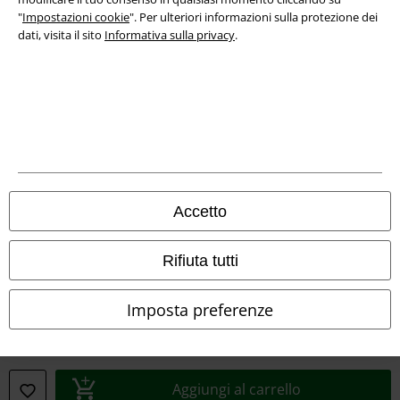
"
Impostazioni cookie
". Per ulteriori informazioni sulla protezione dei
dati, visita il sito
Informativa sulla privacy
.
Info legali
Termini & Condizioni
Redazione
Legge sulla Privacy
Accetto
Smaltimento rifiuti e protezione dell’ambiente
Rifiuta tutti
Dichiarazione di Conformità
Informazioni sull'accessibilità
Imposta preferenze
Impostazioni cookie
Esercita Recesso
Aggiungi al carrello