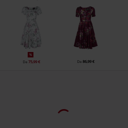
3044 EM Rotterdam
Netherlands
www.heartsandroseslondon.com
%
86,99 €
75,99 €
Da
Da