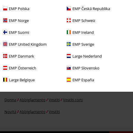
EMP Polska
EMP Česká Republika
EMP Norge
EMP Schweiz
%
53,99 €
EMP Suomi
EMP Ireland
EMP United Kingdom
EMP Sverige
Altre Categorie. Altre Scelte.
EMP Danmark
Large Nederland
Marchi di abbigliamento
H&R London
Vestiti
Vestiti longuette
EMP Österreich
EMP Slovensko
Stile
Rockabilly
Rockabilly donna
Large Belgique
EMP España
Marchi di abbigliamento
H&R London
Vestiti
Vestiti corti
Donna
Abbigliamento
Vestiti
Vestiti corti
Novità
Abbigliamento
Vestiti