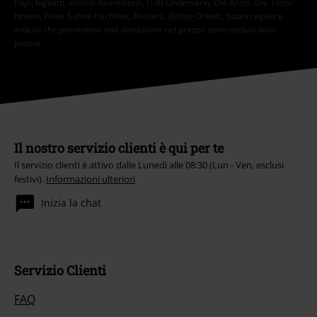
Pop!, biglietti, articoli Rammstein, (Till) Lindemann, Die Ärzte, Die Toten
Hosen, Feine Sahne Fischfilet, Broilers, Böhse Onkelz, buoni regalo e
articoli che prevedono una donazione nel prezzo sono esclusi dalla
promo.
Il nostro servizio clienti è qui per te
Il servizio clienti è attivo dalle Lunedì alle 08:30 (Lun - Ven, esclusi
festivi).
Informazioni ulteriori
Inizia la chat
Servizio Clienti
FAQ