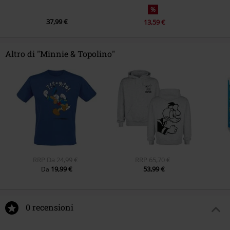
%
37,99 €
13,59 €
Altro di "Minnie & Topolino"
RRP
Da
24,99 €
RRP
65,70 €
19,99 €
53,99 €
Da
0 recensioni