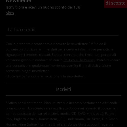
Newsletter
di sconto
Iscriviti ora e ricevi un buono sconto del 15%!
Altro
Con la presente acconsento a ricevere le newsletter EMP e do il
consenso ad utilizzare i miei dati per ricevere informative periodiche
riguardanti i prodotti trattati. Sono al corrente che i miei dati personali
verranno gestiti in conformità con la
Politica sulla Privacy
. Potrò revocare
tale consenso in qualunque momento, tramite il link di disiscrizione
presente in ogni newsletter.
Clicca qui
per annullare liscrizione alla newsletter.
Iscriviti
*Attivo per 4 settimane. Non utilizzabile in combinazione con altri codici
promozionali. Lo sconto verrà applicato dopo aver inserito il codice nel
campo dedicato del carrello. Libri, media (CD, DVD, vinili, ecc.), Funko
Pop!, biglietti, articoli Rammstein, (Till) Lindemann, Die Ärzte, Die Toten
Hosen, Feine Sahne Fischfilet, Broilers, Böhse Onkelz, buoni regalo e