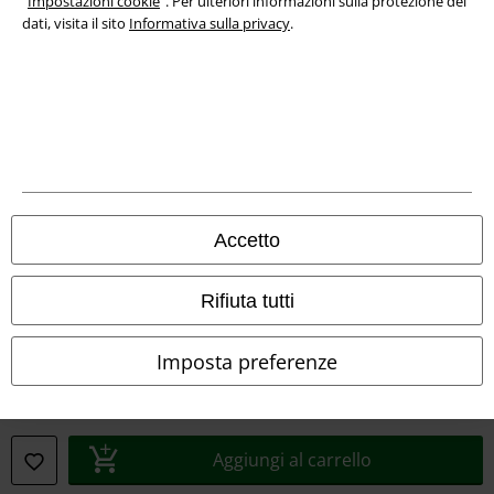
"
Impostazioni cookie
". Per ulteriori informazioni sulla protezione dei
dati, visita il sito
Informativa sulla privacy
.
Info legali
Termini & Condizioni
Redazione
Legge sulla Privacy
Accetto
Smaltimento rifiuti e protezione dell’ambiente
Dichiarazione di Conformità
Rifiuta tutti
Informazioni sull'accessibilità
Imposta preferenze
Impostazioni cookie
Esercita Recesso
Aggiungi al carrello
I prezzi sono IVA compresa. Spese di
trasporto escluse