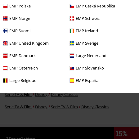
EMP Polska
EMP Česká Republika
EMP Norge
EMP Schweiz
19,99 €
EMP Suomi
EMP Ireland
EMP United Kingdom
EMP Sverige
Altre Categorie. Altre Scelte.
EMP Danmark
Large Nederland
Serie TV & Film
Serie TV & Film
Film
Abbigliamento
EMP Österreich
EMP Slovensko
Serie TV & Film
Disney
Abbigliamento
T-shirt & top
T-shirt
Large Belgique
EMP España
Abbigliamento & accessori
Top
T-shirts
Serie TV & Film
Disney
Disney Classics
Serie TV & Film
Disney
Serie TV & Film
Disney Classics
15%