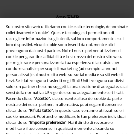
App EMP
Scarica la nuova app di EMP!
Sul nostro sito web utilizziamo cookie e altre tecnologie, denominate
collettivamente "cookie". Queste tecnologie ci permettono di
raccogliere informazioni sugli utenti, sul loro comportamento e sui
loro dispositivi. Alcuni cookie sono inseriti da noi, mentre altri
provengono dai nostri partner. Noi e i nostri partner utilizziamo i
cookie per garantire laffidabilità e la sicurezza del nostro sito web,
A Warner Music Group Company
per migliorare e personalizzare la tua esperienza di acquisto, per
condurre analisi e per scopi di marketing (ad esempio, annunci
personalizzati) sul nostro sito web, sui social media e su siti web di
terzi. Se i dati vengono trasferiti negli Stati Uniti, vengono condivisi
solo con partner che sono soggetti a una decisione di adeguatezza ai
sensi della normativa UE vigente e sono adeguatamente certificati.
Facendo clic su "
Accetto
", si acconsente alluso dei cookie da parte
nostra e dei nostri partner. In alternativa, puoi negare il consenso
cliccando su "
Rifiuta tutto
": in questo caso verranno utilizzati solo i
cookie necessari. Puoi anche modificare le tue preferenze individuali
cliccando su "
Imposta preferenze
". Hai il diritto di revocare o
modificare il tuo consenso in qualsiasi momento cliccando su