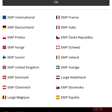
Una meraviglia
Ok
Borsa bellissima, con dettagli curati. Unica pecca essendo ecopelle
bisogna stare piuttosto attenti a non graffiarla, ma tornassi indietro
la riprenderei senza pensarci due volte.
EMP International
EMP France
EMP Deutschland
EMP Italia
EMP Polska
EMP Česká Republika
Recensione verificata
EMP Norge
EMP Schweiz
Il commento è stato utile?
EMP Suomi
EMP Ireland
EMP United Kingdom
EMP Sverige
Commenta
EMP Danmark
Large Nederland
1 Commento
EMP Österreich
EMP Slovensko
Daniela F.
Pubblicato in data: sabato, 22 giugno 2024 23:25:44
Large Belgique
EMP España
Non ha la tracolla?
15%