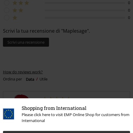
0
0
0
Scrivi la tua recensione di "Maplesage".
Scrivi una recensione
How do reviews work?
Ordina per
Data
Utile
Letizia G.
Shopping from International
5 Commenti
Please click here to visit EMP Online Shop for customers from
Pubblicato in data: lunedì, 16 gennaio 2023
International