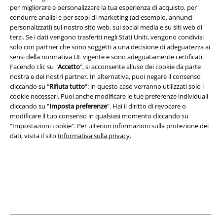
per migliorare e personalizzare la tua esperienza di acquisto, per
condurre analisi e per scopi di marketing (ad esempio, annunci
Info legali
personalizzati) sul nostro sito web, sui social media e su siti web di
terzi. Se i dati vengono trasferiti negli Stati Uniti, vengono condivisi
Termini & Condizioni
solo con partner che sono soggetti a una decisione di adeguatezza ai
sensi della normativa UE vigente e sono adeguatamente certificati.
Redazione
Facendo clic su "
Accetto
", si acconsente alluso dei cookie da parte
nostra e dei nostri partner. In alternativa, puoi negare il consenso
cliccando su "
Rifiuta tutto
": in questo caso verranno utilizzati solo i
Legge sulla Privacy
cookie necessari. Puoi anche modificare le tue preferenze individuali
cliccando su "
Imposta preferenze
". Hai il diritto di revocare o
Smaltimento rifiuti e protezione dell’ambiente
modificare il tuo consenso in qualsiasi momento cliccando su
"
Impostazioni cookie
". Per ulteriori informazioni sulla protezione dei
Dichiarazione di Conformità
dati, visita il sito
Informativa sulla privacy
.
Informazioni sull'accessibilità
Impostazioni cookie
Esercita Recesso
I prezzi sono IVA compresa. Spese di
trasporto escluse