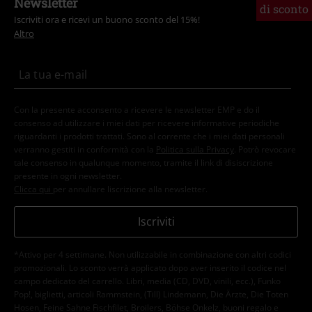
Newsletter
di sconto
Ti è stato utile questo commento?
Iscriviti ora e ricevi un buono sconto del 15%!
Invia un commento
Altro
Con la presente acconsento a ricevere le newsletter EMP e do il
consenso ad utilizzare i miei dati per ricevere informative periodiche
riguardanti i prodotti trattati. Sono al corrente che i miei dati personali
verranno gestiti in conformità con la
Politica sulla Privacy
. Potrò revocare
tale consenso in qualunque momento, tramite il link di disiscrizione
presente in ogni newsletter.
Clicca qui
per annullare liscrizione alla newsletter.
Iscriviti
*Attivo per 4 settimane. Non utilizzabile in combinazione con altri codici
promozionali. Lo sconto verrà applicato dopo aver inserito il codice nel
campo dedicato del carrello. Libri, media (CD, DVD, vinili, ecc.), Funko
Pop!, biglietti, articoli Rammstein, (Till) Lindemann, Die Ärzte, Die Toten
Hosen, Feine Sahne Fischfilet, Broilers, Böhse Onkelz, buoni regalo e