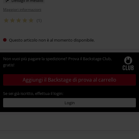
Dettagli in metallo
Maggiori informazioni
(1)
Questo articolo non è al momento disponibile.
Non vuoi più pagare la spedizione? Prova il Backstage Club,
gratis!
Aggiungi il Backstage di prova al carrello
Se sei già iscritto, effettua il login:
Login