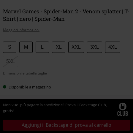
Marvel Games - Spider-Man 2 - Venom splatter | T-
Shirt | nero | Spider-Man
Maggiori informazioni
Scegli
S
M
L
XL
XXL
3XL
4XL
la
tua
5XL
taglia
Dimensioni e tabella taglie
Disponibile a magazzino
Non vuoi più pagare la spedizione? Prova il Backstage Club,
gratis!
Aggiungi il Backstage di prova al carrello