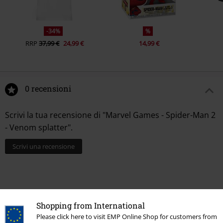
-34%
%
RRP
37,99 €
24,99 €
14,99 €
0 recensioni
Scrivi la tua recensione di "Marvel Games - Spider-Man 2
- Venom splatter".
Scrivi una recensione
Shopping from International
Please click here to visit EMP Online Shop for customers from