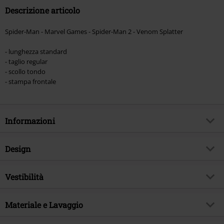
Descrizione articolo
Spider-Man - Marvel Games - Spider-Man 2 - Venom Splatter
- lunghezza standard
- taglio regular
- scollo tondo
- stampa frontale
Informazioni
Codice articolo
566360
Design
Titolo
Marvel Games - Spider-Man 2 -
Venom splatter
Tipologia prodotto
T-Shirt
Vestibilità
Tema
Fan merch, Videogame, Serie TV,
Modello
neutro
Disney, Film
Vestibilità/Top
Regular
Stampato
Materiale e Lavaggio
si
Autografato
No
Lughezza (abbigliamento)
Normale
Scollo
Scollo tondo