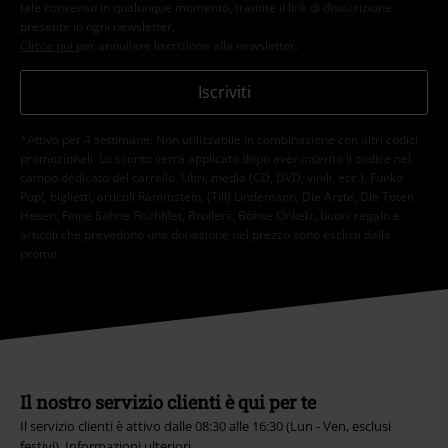
tale consenso in qualunque momento, tramite il link di disiscrizione
presente in ogni newsletter.
Clicca qui
per annullare liscrizione alla newsletter.
Iscriviti
*Attivo per 4 settimane. Non utilizzabile in combinazione con altri codici
promozionali. Lo sconto verrà applicato dopo aver inserito il codice nel
campo dedicato del carrello. Libri, media (CD, DVD, vinili, ecc.), Funko
Pop!, biglietti, articoli Rammstein, (Till) Lindemann, Die Ärzte, Die Toten
Hosen, Feine Sahne Fischfilet, Broilers, Böhse Onkelz, buoni regalo e
articoli che prevedono una donazione nel prezzo sono esclusi dalla
promo.
Il nostro servizio clienti è qui per te
Il servizio clienti è attivo dalle 08:30 alle 16:30 (Lun - Ven, esclusi
festivi).
Informazioni ulteriori