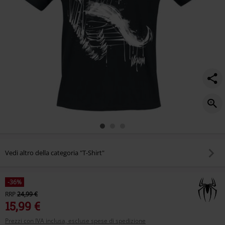
-
-
venom-
splatter/566360.html
Vedi altro della categoria "T-Shirt"
-36%
RRP
24,99 €
15,99 €
Prezzi con IVA inclusa, escluse spese di spedizione