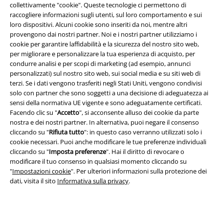
collettivamente "cookie". Queste tecnologie ci permettono di
raccogliere informazioni sugli utenti, sul loro comportamento e sui
loro dispositivi. Alcuni cookie sono inseriti da noi, mentre altri
provengono dai nostri partner. Noi e i nostri partner utilizziamo i
cookie per garantire laffidabilità e la sicurezza del nostro sito web,
per migliorare e personalizzare la tua esperienza di acquisto, per
condurre analisi e per scopi di marketing (ad esempio, annunci
personalizzati) sul nostro sito web, sui social media e su siti web di
terzi. Se i dati vengono trasferiti negli Stati Uniti, vengono condivisi
solo con partner che sono soggetti a una decisione di adeguatezza ai
sensi della normativa UE vigente e sono adeguatamente certificati.
Facendo clic su "
Accetto
", si acconsente alluso dei cookie da parte
nostra e dei nostri partner. In alternativa, puoi negare il consenso
cliccando su "
Rifiuta tutto
": in questo caso verranno utilizzati solo i
Info legali
cookie necessari. Puoi anche modificare le tue preferenze individuali
Termini & Condizioni
cliccando su "
Imposta preferenze
". Hai il diritto di revocare o
modificare il tuo consenso in qualsiasi momento cliccando su
"
Impostazioni cookie
". Per ulteriori informazioni sulla protezione dei
Redazione
dati, visita il sito
Informativa sulla privacy
.
Legge sulla Privacy
Smaltimento rifiuti e protezione dell’ambiente