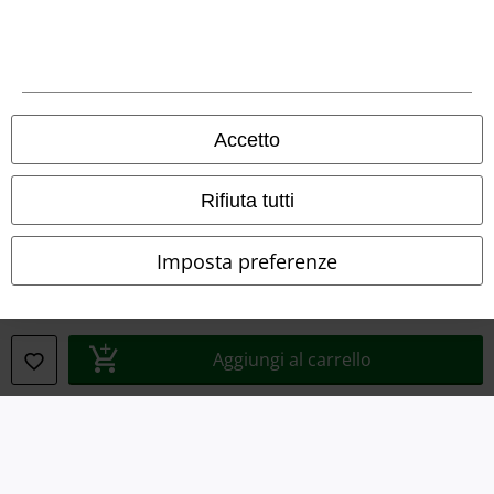
Dichiarazione di Conformità
Informazioni sull'accessibilità
Accetto
Impostazioni cookie
Esercita Recesso
Rifiuta tutti
I prezzi sono IVA compresa. Spese di
trasporto escluse
Imposta preferenze
© 1986-2026 EMP Mailorder Italia S.r.l.
Aggiungi al carrello
Gli altri shop EMP nel mondo
EMP International
EMP France