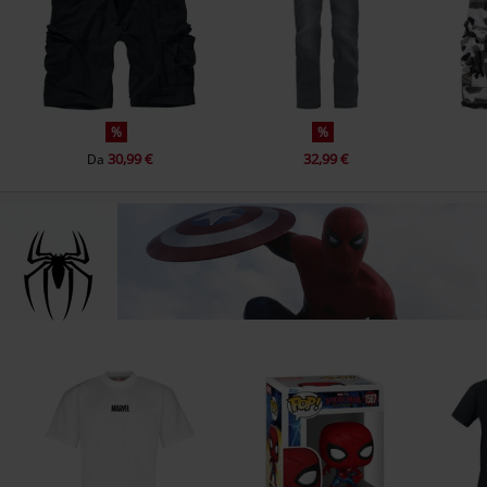
%
%
30,99 €
32,99 €
Da