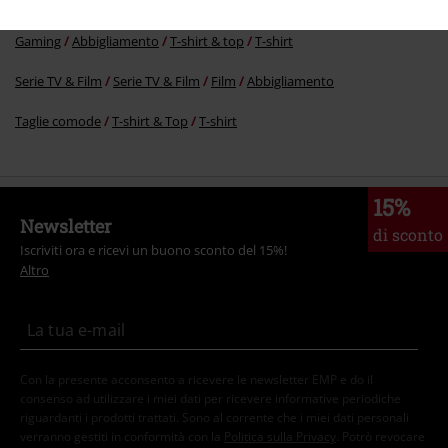
Stile
Abbigliamento nero
Magliette nere
Gaming
Abbigliamento
T-shirt & top
T-shirt
Serie TV & Film
Serie TV & Film
Film
Abbigliamento
Taglie comode
T-shirt & Top
T-shirt
15%
Newsletter
di sconto
Iscriviti ora e ricevi un buono sconto del 15%!
Altro
Con la presente acconsento a ricevere le newsletter EMP e do il
consenso ad utilizzare i miei dati per ricevere informative periodiche
riguardanti i prodotti trattati. Sono al corrente che i miei dati personali
verranno gestiti in conformità con la
Politica sulla Privacy
. Potrò revocare