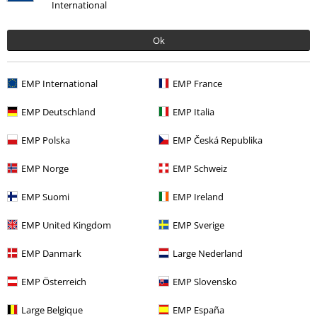
International
Ok
Ultimi articoli visualizzati
EMP International
EMP France
EMP Deutschland
EMP Italia
EMP Polska
EMP Česká Republika
EMP Norge
EMP Schweiz
-36%
EMP Suomi
EMP Ireland
RRP
24,99 €
15,99 €
EMP United Kingdom
EMP Sverige
EMP Danmark
Large Nederland
Altre Categorie. Altre Scelte.
EMP Österreich
EMP Slovensko
Abbigliamento & accessori
Top
T-shirts
Large Belgique
EMP España