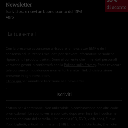
Newsletter
di sconto
Iscriviti ora e ricevi un buono sconto del 15%!
Altro
Con la presente acconsento a ricevere le newsletter EMP e do il
consenso ad utilizzare i miei dati per ricevere informative periodiche
riguardanti i prodotti trattati. Sono al corrente che i miei dati personali
verranno gestiti in conformità con la
Politica sulla Privacy
. Potrò revocare
tale consenso in qualunque momento, tramite il link di disiscrizione
presente in ogni newsletter.
Clicca qui
per annullare liscrizione alla newsletter.
Iscriviti
*Attivo per 4 settimane. Non utilizzabile in combinazione con altri codici
promozionali. Lo sconto verrà applicato dopo aver inserito il codice nel
campo dedicato del carrello. Libri, media (CD, DVD, vinili, ecc.), Funko
Pop!, biglietti, articoli Rammstein, (Till) Lindemann, Die Ärzte, Die Toten