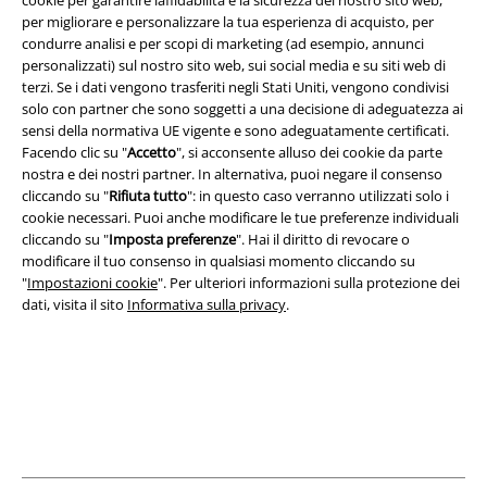
cookie per garantire laffidabilità e la sicurezza del nostro sito web,
per migliorare e personalizzare la tua esperienza di acquisto, per
condurre analisi e per scopi di marketing (ad esempio, annunci
personalizzati) sul nostro sito web, sui social media e su siti web di
Info legali
terzi. Se i dati vengono trasferiti negli Stati Uniti, vengono condivisi
Termini & Condizioni
solo con partner che sono soggetti a una decisione di adeguatezza ai
sensi della normativa UE vigente e sono adeguatamente certificati.
Facendo clic su "
Accetto
", si acconsente alluso dei cookie da parte
Redazione
nostra e dei nostri partner. In alternativa, puoi negare il consenso
cliccando su "
Rifiuta tutto
": in questo caso verranno utilizzati solo i
Legge sulla Privacy
cookie necessari. Puoi anche modificare le tue preferenze individuali
cliccando su "
Imposta preferenze
". Hai il diritto di revocare o
Smaltimento rifiuti e protezione dell’ambiente
modificare il tuo consenso in qualsiasi momento cliccando su
"
Impostazioni cookie
". Per ulteriori informazioni sulla protezione dei
Dichiarazione di Conformità
dati, visita il sito
Informativa sulla privacy
.
Informazioni sull'accessibilità
Impostazioni cookie
Esercita Recesso