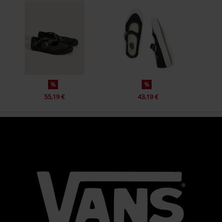
%
%
55,19 €
43,19 €