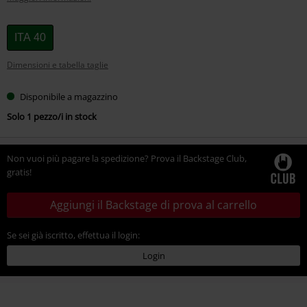
Scegli
ITA 40
la
Dimensioni e tabella taglie
tua
taglia
Disponibile a magazzino
Solo 1 pezzo/i in stock
Non vuoi più pagare la spedizione? Prova il Backstage Club,
gratis!
Aggiungi il Backstage di prova al carrello
Se sei già iscritto, effettua il login:
Login