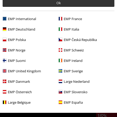
Ok
EMP International
EMP France
80,99 €
EMP Deutschland
EMP Italia
EMP Polska
EMP Česká Republika
Altre Categorie. Altre Scelte.
EMP Norge
EMP Schweiz
Marchi di abbigliamento
Scarpe
EMP Suomi
EMP Ireland
Abbigliamento
Scarpe
Ballerine
EMP United Kingdom
EMP Sverige
Abbigliamento & accessori
Scarpe & Calzini
EMP Danmark
Large Nederland
Stile
Abbigliamento nero
Scarpe nere
EMP Österreich
EMP Slovensko
Stile
Streetwear
Streetwear donna
Large Belgique
EMP España
15%