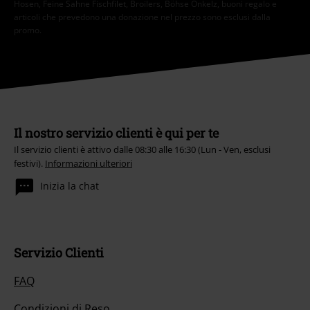
Hosen, Feine Sahne Fischfilet, Broilers, Böhse Onkelz, buoni regalo e
articoli che prevedono una donazione nel prezzo sono esclusi dalla
promo.
Il nostro servizio clienti è qui per te
Il servizio clienti è attivo dalle 08:30 alle 16:30 (Lun - Ven, esclusi
festivi).
Informazioni ulteriori
Inizia la chat
Servizio Clienti
FAQ
Condizioni di Reso