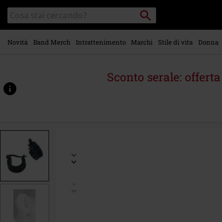
Vai al
Cerca
Cerca
contenuto
Punto
nel
di
principale
catalogo
ritiro
Novità
Band Merch
Intrattenimento
Marchi
Stile di vita
Donna
Sconto serale: offert
https://www.emp-
online.it/p/mesh-
steel/265113St.html