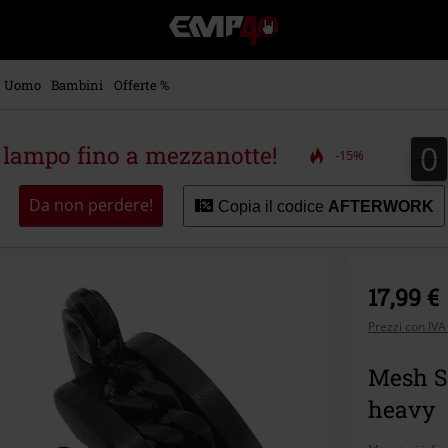
EMP
-
Musica,
Film,
Uomo
Bambini
Offerte %
Serie
TV
&
0
0
a lampo fino a mezzanotte!
-15%
Videogame
merch
-
Da non perdere!
Copia il codice
AFTERWORK
Abbigliamento
Alternativo
17,99 €
Prezzi con IVA
Mesh St
heavy