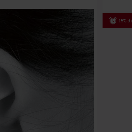
15% di
Codice p
Valido solo il 
Ordine minimo
Una volta inse
riepilogo d'ord
Non cumulabile
Media (CD, DVD,
Onkelz, Broile
articoli che i