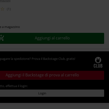
rmazioni
(1)
le a magazzino
Aggiungi al carrello
pagare la spedizione? Prova il Backstage Club, gratis!
Aggiungi il Backstage di prova al carrello
tto, effettua il login:
Login