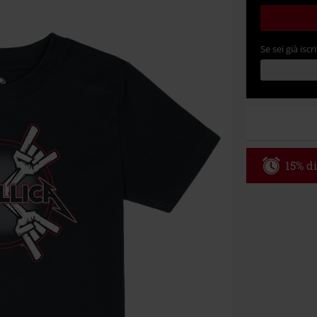
Se sei già iscri
15% di
Codice p
Valido fino al
Ordine minimo
Una volta inse
riepilogo d'ord
Non cumulabile
Media (CD, DVD,
Onkelz, Broile