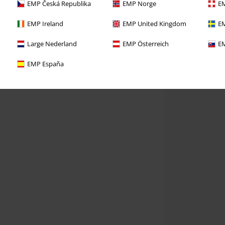
EMP Česká Republika
EMP Norge
EM
EMP Ireland
EMP United Kingdom
EM
Large Nederland
EMP Österreich
EM
EMP España