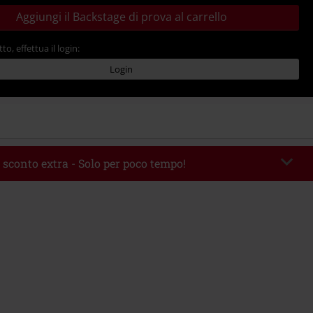
Aggiungi il Backstage di prova al carrello
tto, effettua il login:
Login
 sconto extra - Solo per poco tempo!
romo:
WEEKEND
Copia il codice
 09/08/2026
 49.99 €.
rito il codice promozionale, lo sconto verrà applicato automaticamente al
ine.
 con altre offerte Codici promozionali. Sono esclusi dalla promozione: Libri,
 Vinili, etc), Funko Pop!, biglietti, articoli Rammstein, (Till) Lindemann, Böhse
rs, Die Ärzte, Die Toten Hosen, Metality, Funko Pop!, i Buoni Regalo e gli