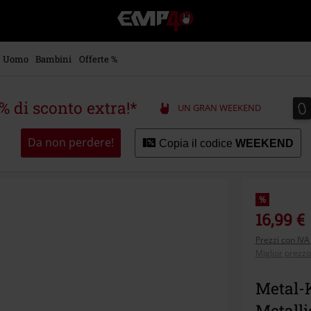
EMP
-
Musica,
Film,
Uomo
Bambini
Offerte %
Serie
TV
&
0
0
5% di sconto extra!*
UN GRAN WEEKEND
Videogame
merch
-
Da non perdere!
Copia il codice
WEEKEND
Abbigliamento
Alternativo
%
16,99 €
Prezzi con IVA
Miglior prezzo
Metal-K
Metalli