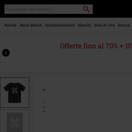
Vai al
Cerca
Cerca
contenuto
Punto
nel
di
principale
catalogo
ritiro
Novità
Band Merch
Intrattenimento
Marchi
Stile di vita
Donna
Offerte fino al 70% + 1
https://www.emp-
online.it/p/metal-
kids-
-
-
crosshorns/515766.html