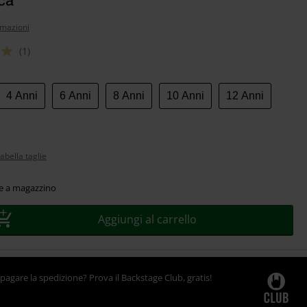
rmazioni
(1)
4 Anni
6 Anni
8 Anni
10 Anni
12 Anni
abella taglie
le a magazzino
Aggiungi al carrello
pagare la spedizione? Prova il Backstage Club, gratis!