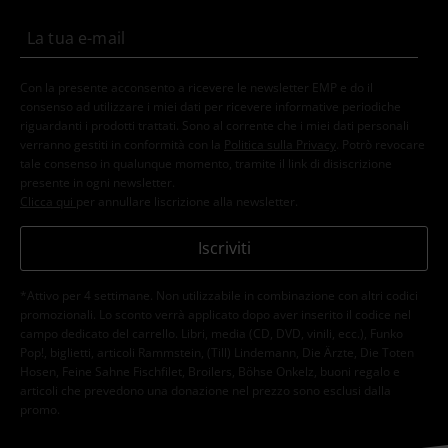
Con la presente acconsento a ricevere le newsletter EMP e do il
consenso ad utilizzare i miei dati per ricevere informative periodiche
riguardanti i prodotti trattati. Sono al corrente che i miei dati personali
verranno gestiti in conformità con la
Politica sulla Privacy
. Potrò revocare
tale consenso in qualunque momento, tramite il link di disiscrizione
presente in ogni newsletter.
Clicca qui
per annullare liscrizione alla newsletter.
Iscriviti
*Attivo per 4 settimane. Non utilizzabile in combinazione con altri codici
promozionali. Lo sconto verrà applicato dopo aver inserito il codice nel
campo dedicato del carrello. Libri, media (CD, DVD, vinili, ecc.), Funko
Pop!, biglietti, articoli Rammstein, (Till) Lindemann, Die Ärzte, Die Toten
Hosen, Feine Sahne Fischfilet, Broilers, Böhse Onkelz, buoni regalo e
articoli che prevedono una donazione nel prezzo sono esclusi dalla
promo.