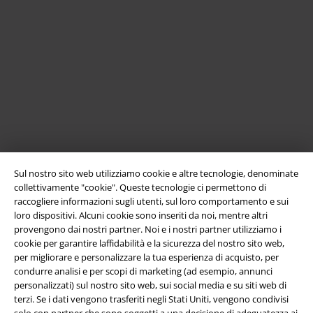
EMP United Kingdom
EMP Sverige
EMP Danmark
Large Nederland
EMP Österreich
EMP Slovensko
Large Belgique
Sul nostro sito web utilizziamo cookie e altre tecnologie, denominate
EMP España
collettivamente "cookie". Queste tecnologie ci permettono di
raccogliere informazioni sugli utenti, sul loro comportamento e sui
loro dispositivi. Alcuni cookie sono inseriti da noi, mentre altri
provengono dai nostri partner. Noi e i nostri partner utilizziamo i
cookie per garantire laffidabilità e la sicurezza del nostro sito web,
per migliorare e personalizzare la tua esperienza di acquisto, per
condurre analisi e per scopi di marketing (ad esempio, annunci
personalizzati) sul nostro sito web, sui social media e su siti web di
terzi. Se i dati vengono trasferiti negli Stati Uniti, vengono condivisi