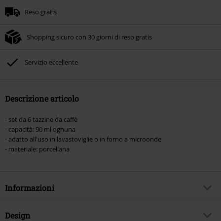
Reso gratis
Shopping sicuro con 30 giorni di reso gratis
Servizio eccellente
Descrizione articolo
- set da 6 tazzine da caffè
- capacità: 90 ml ognuna
- adatto all'uso in lavastoviglie o in forno a microonde
- materiale: porcellana
Informazioni
Codice articolo
555695
Design