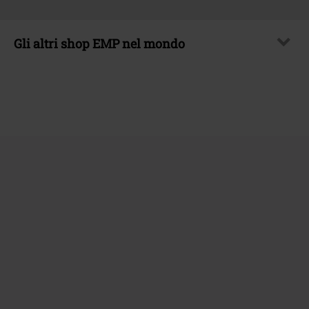
Gli altri shop EMP nel mondo
EMP International
EMP France
EMP Deutschland
EMP Italia
EMP Polska
EMP Česká Republika
EMP Norge
EMP Schweiz
EMP Suomi
EMP Ireland