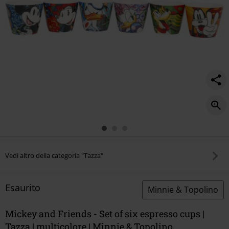
six-
espresso-
cups/555695St.html
Vedi altro della categoria "Tazza"
Esaurito
Minnie & Topolino
Mickey and Friends - Set of six espresso cups |
Tazza | multicolore | Minnie & Topolino