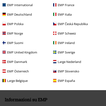
EMP International
EMP France
Cancella la tua iscrizione al BSC
EMP Deutschland
EMP Italia
Metodi di Pagamento
EMP Polska
EMP Česká Republika
EMP Norge
EMP Schweiz
Offerte per te
EMP Suomi
EMP Ireland
Concorsi
EMP United Kingdom
EMP Sverige
Regala un buono EMP
EMP Danmark
Large Nederland
Sconto EMP per studenti
EMP Österreich
EMP Slovensko
EMP Backstage Club
Large Belgique
EMP España
Informazioni su EMP