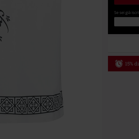
Se sei già iscri
15% di
Codice p
Valido fino al
Ordine minimo
Una volta inse
riepilogo d'ord
Non cumulabile
Media (CD, DVD,
Onkelz, Broile
articoli che i