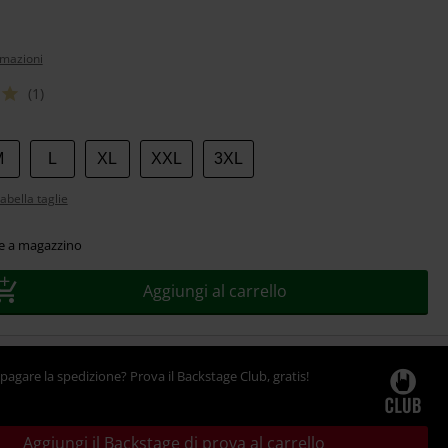
rmazioni
(1)
M
L
XL
XXL
3XL
abella taglie
le a magazzino
Aggiungi al carrello
pagare la spedizione? Prova il Backstage Club, gratis!
Aggiungi il Backstage di prova al carrello