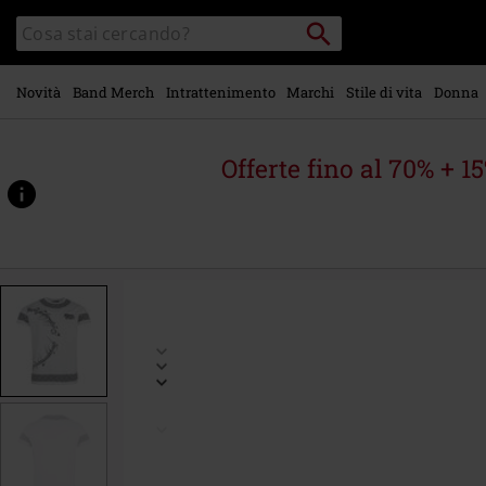
Vai al
Cerca
Cerca
contenuto
Punto
nel
di
principale
catalogo
ritiro
Novità
Band Merch
Intrattenimento
Marchi
Stile di vita
Donna
Offerte fino al 70% + 1
https://www.emp-
online.it/p/middle-
earth/595613.html