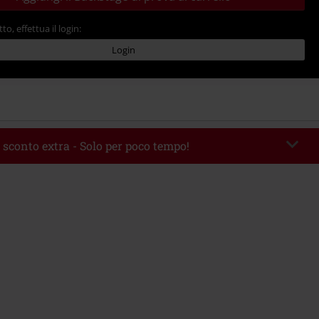
tto, effettua il login:
Login
 sconto extra - Solo per poco tempo!
romo:
WEEKEND
Copia il codice
 09/08/2026
 49.99 €.
rito il codice promozionale, lo sconto verrà applicato automaticamente al
ine.
 con altre offerte Codici promozionali. Sono esclusi dalla promozione: Libri,
 Vinili, etc), Funko Pop!, biglietti, articoli Rammstein, (Till) Lindemann, Böhse
rs, Die Ärzte, Die Toten Hosen, Metality, Funko Pop!, i Buoni Regalo e gli
ncludono una quota di donazione.