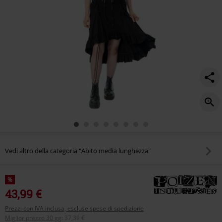
Vedi altro della categoria "Abito media lunghezza"
%
43,99 €
Prezzi con IVA inclusa, escluse spese di spedizione
Miglior prezzo 30 gg
:
37,39 €