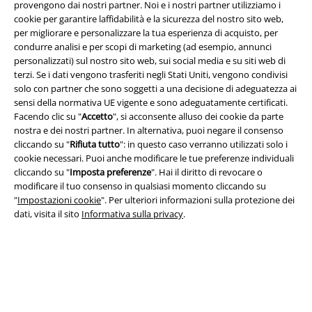
provengono dai nostri partner. Noi e i nostri partner utilizziamo i
cookie per garantire laffidabilità e la sicurezza del nostro sito web,
per migliorare e personalizzare la tua esperienza di acquisto, per
condurre analisi e per scopi di marketing (ad esempio, annunci
personalizzati) sul nostro sito web, sui social media e su siti web di
Info legali
terzi. Se i dati vengono trasferiti negli Stati Uniti, vengono condivisi
solo con partner che sono soggetti a una decisione di adeguatezza ai
Termini & Condizioni
sensi della normativa UE vigente e sono adeguatamente certificati.
Facendo clic su "
Accetto
", si acconsente alluso dei cookie da parte
Redazione
nostra e dei nostri partner. In alternativa, puoi negare il consenso
cliccando su "
Rifiuta tutto
": in questo caso verranno utilizzati solo i
Legge sulla Privacy
cookie necessari. Puoi anche modificare le tue preferenze individuali
cliccando su "
Imposta preferenze
". Hai il diritto di revocare o
Smaltimento rifiuti e protezione dell’ambiente
modificare il tuo consenso in qualsiasi momento cliccando su
"
Impostazioni cookie
". Per ulteriori informazioni sulla protezione dei
dati, visita il sito
Informativa sulla privacy
.
Dichiarazione di Conformità
Informazioni sull'accessibilità
Impostazioni cookie
Esercita Recesso