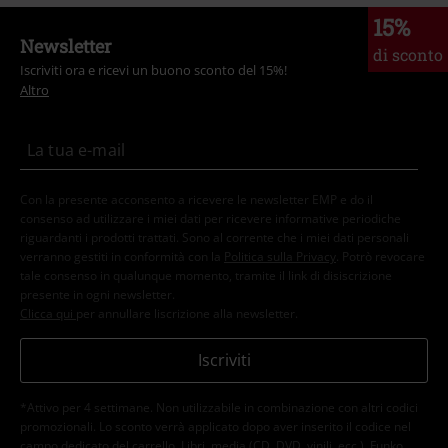
15%
Newsletter
di sconto
Iscriviti ora e ricevi un buono sconto del 15%!
Altro
Con la presente acconsento a ricevere le newsletter EMP e do il
consenso ad utilizzare i miei dati per ricevere informative periodiche
riguardanti i prodotti trattati. Sono al corrente che i miei dati personali
verranno gestiti in conformità con la
Politica sulla Privacy
. Potrò revocare
tale consenso in qualunque momento, tramite il link di disiscrizione
presente in ogni newsletter.
Clicca qui
per annullare liscrizione alla newsletter.
Iscriviti
*Attivo per 4 settimane. Non utilizzabile in combinazione con altri codici
promozionali. Lo sconto verrà applicato dopo aver inserito il codice nel
campo dedicato del carrello. Libri, media (CD, DVD, vinili, ecc.), Funko