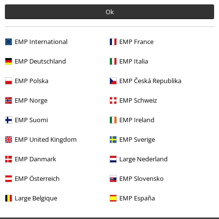
%
Ok
43,99 €
EMP International
EMP France
EMP Deutschland
EMP Italia
Altre Categorie. Altre Scelte.
Taglie comode
Abbigliamento da donna
Vestiti
Vestiti longuette
EMP Polska
EMP Česká Republika
Abbigliamento & accessori
Tute intere
Abiti
EMP Norge
EMP Schweiz
Taglie comode
Vestiti
Vestiti longuette
EMP Suomi
EMP Ireland
Stile
Abbigliamento nero
Abiti neri
EMP United Kingdom
EMP Sverige
Stile
Gothic
Abbigliamento
Vestiti
EMP Danmark
Large Nederland
EMP Österreich
EMP Slovensko
Large Belgique
EMP España