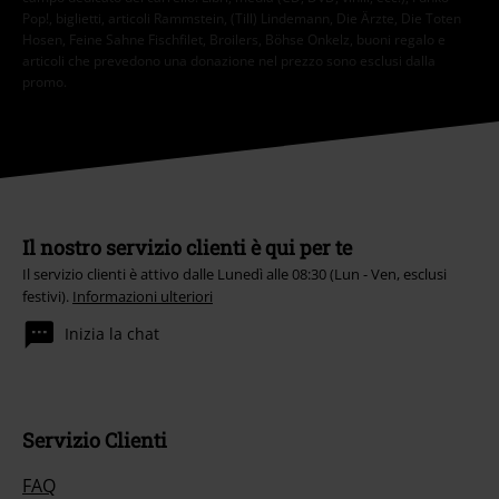
Pop!, biglietti, articoli Rammstein, (Till) Lindemann, Die Ärzte, Die Toten
Hosen, Feine Sahne Fischfilet, Broilers, Böhse Onkelz, buoni regalo e
articoli che prevedono una donazione nel prezzo sono esclusi dalla
promo.
Il nostro servizio clienti è qui per te
Il servizio clienti è attivo dalle Lunedì alle 08:30 (Lun - Ven, esclusi
festivi).
Informazioni ulteriori
Inizia la chat
Servizio Clienti
FAQ