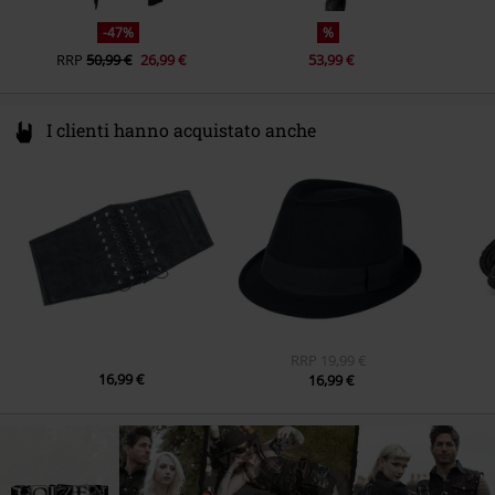
-47%
%
RRP
50,99 €
26,99 €
53,99 €
I clienti hanno acquistato anche
RRP
19,99 €
16,99 €
16,99 €