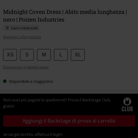
Midnight Coven Dress | Abito media lunghezza |
nero | Poizen Industries
Lacci intrecciati
Maggiori informazioni
Scegli
XS
S
M
L
XL
la
Dimensioni e tabella taglie
tua
taglia
Disponibile a magazzino
Non vuoi più pagare la spedizione? Prova il Backstage Club,
gratis!
Aggiungi il Backstage di prova al carrello
Se sei già iscritto, effettua il login: