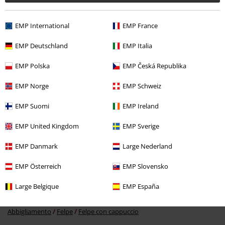
EMP International
EMP France
Ultimi articoli visualizzati
EMP Deutschland
EMP Italia
EMP Polska
EMP Česká Republika
EMP Norge
EMP Schweiz
EMP Suomi
EMP Ireland
EMP United Kingdom
EMP Sverige
%
EMP Danmark
Large Nederland
73,94 €
Da
EMP Österreich
EMP Slovensko
Large Belgique
EMP España
Altre Categorie. Altre Scelte.
Abbigliamento
Felpe
Felpe con cappuccio