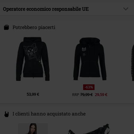
Colore
nero/bianco
Sesso
Donna
Materiale esterno
80% cotone, 20% poliestere
Operatore economico responsabile UE
Etichetta / istruzioni
Lavaggio a mano
Innocent Clothing Europe Ltd
Kilmovee upper, Portlaw
Potrebbero piacerti
X91 CF22 CO Waterford
Ireland
info@innocentclothingltd.com
-63%
53,99 €
RRP
79,99 €
29,59 €
I clienti hanno acquistato anche