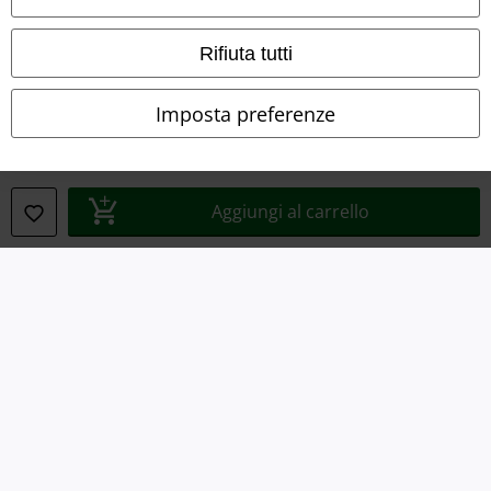
Smaltimento rifiuti e protezione dell’ambiente
Rifiuta tutti
Dichiarazione di Conformità
Informazioni sull'accessibilità
Imposta preferenze
Impostazioni cookie
Esercita Recesso
Aggiungi al carrello
I prezzi sono IVA compresa. Spese di
trasporto escluse
© 1986-2026 EMP Mailorder Italia S.r.l.
Gli altri shop EMP nel mondo
EMP International
EMP France