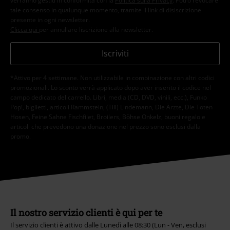
verranno gestiti in conformità con la
Politica sulla Privacy
. Potrò revocare
tale consenso in qualunque momento, tramite il link di disiscrizione
presente in ogni newsletter.
Clicca qui
per annullare liscrizione alla newsletter.
Iscriviti
*Attivo per 4 settimane. Non utilizzabile in combinazione con altri codici
promozionali. Lo sconto verrà applicato dopo aver inserito il codice nel
campo dedicato del carrello. Libri, media (CD, DVD, vinili, ecc.), Funko
Pop!, biglietti, articoli Rammstein, (Till) Lindemann, Die Ärzte, Die Toten
Hosen, Feine Sahne Fischfilet, Broilers, Böhse Onkelz, buoni regalo e
articoli che prevedono una donazione nel prezzo sono esclusi dalla
promo.
Il nostro servizio clienti è qui per te
Il servizio clienti è attivo dalle Lunedì alle 08:30 (Lun - Ven, esclusi