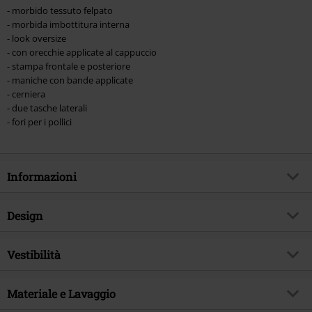
- morbido tessuto felpato
- morbida imbottitura interna
- look oversize
- con orecchie applicate al cappuccio
- stampa frontale e posteriore
- maniche con bande applicate
- cerniera
- due tasche laterali
- fori per i pollici
Informazioni
Codice articolo
509648
Design
Titolo
Moon Cats Hood
Tipologia prodotto
Felpa jogging
Brand
Vestibilità
Heartless
Modello
neutro
Tema
Gothic, Abbigliamento Rock
Vestibilità/Top
Regular
Lunghezza maniche
Materiale e Lavaggio
Maniche lunghe
Data di pubblicazione
15/12/2021