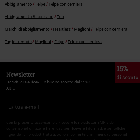
Abbigliamento
Felpe
Felpe con cerniera
Abbigliamento & accessori
Top
Marchi di abbigliamento
Heartless
Maglioni
Felpe con cerniera
Taglie comode
Maglioni
Felpe
Felpe con cerniera
15%
Newsletter
di sconto
Iscriviti ora e ricevi un buono sconto del 15%!
Altro
Con la presente acconsento a ricevere le newsletter EMP e do il
consenso ad utilizzare i miei dati per ricevere informative periodiche
riguardanti i prodotti trattati. Sono al corrente che i miei dati personali