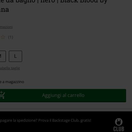
ana
rmazioni
(1)
M
L
abella taglie
le a magazzino
Aggiungi al carrello
pagare la spedizione? Prova il Backstage Club, gratis!