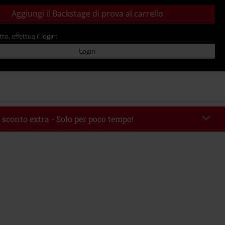
Aggiungi il Backstage di prova al carrello
tto, effettua il login:
Login
 sconto extra - Solo per poco tempo!
romo:
WEEKEND
Copia il codice
 09/08/2026
 49.99 €.
rito il codice promozionale, lo sconto verrà applicato automaticamente al
ine.
 con altre offerte Codici promozionali. Sono esclusi dalla promozione: Libri,
 Vinili, etc), Funko Pop!, biglietti, articoli Rammstein, (Till) Lindemann, Böhse