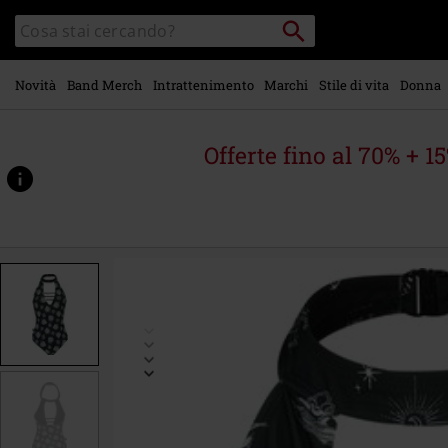
Vai al
Cerca
Cerca
contenuto
Punto
nel
di
principale
catalogo
ritiro
Novità
Band Merch
Intrattenimento
Marchi
Stile di vita
Donna
Offerte fino al 70% + 1
https://www.emp-
online.it/p/neckholder-
swimsuit-
with-
mystical-
symbols/542174.html