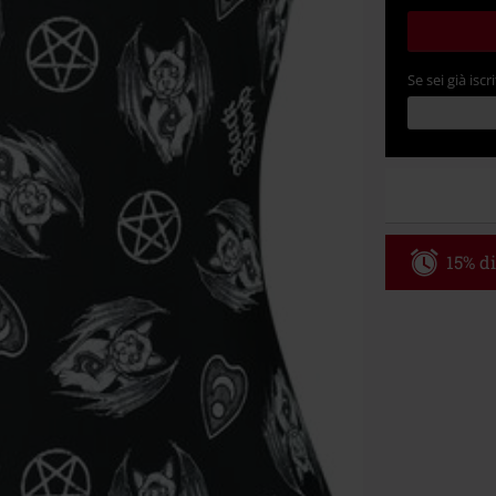
Se sei già iscri
15% di
Codice p
Valido fino al
Ordine minimo
Una volta inse
riepilogo d'ord
Non cumulabile
Media (CD, DVD,