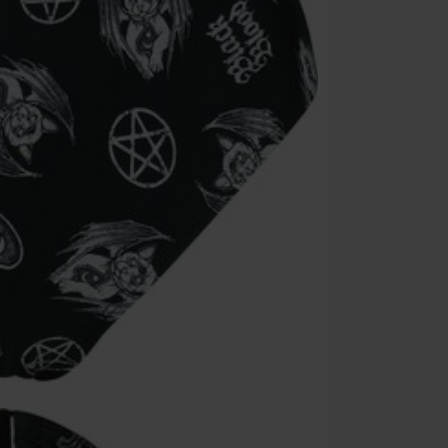
Onkelz, Broile
articoli che i