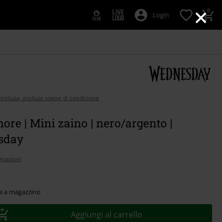
×
0
Login
 inclusa, escluse spese di spedizione
re | Mini zaino | nero/argento |
sday
rmazioni
le a magazzino
Aggiungi al carrello