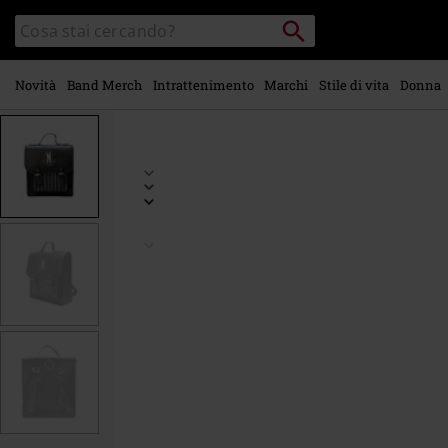
Vai al
Cerca
Cerca
contenuto
Punto
nel
di
principale
catalogo
ritiro
Novità
Band Merch
Intrattenimento
Marchi
Stile di vita
Donna
https://www.emp-
online.it/p/nevermore/588925St.html