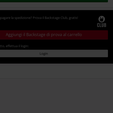
pagare la spedizione? Prova il Backstage Club, gratis!
Aggiungi il Backstage di prova al carrello
tto, effettua il login:
Login