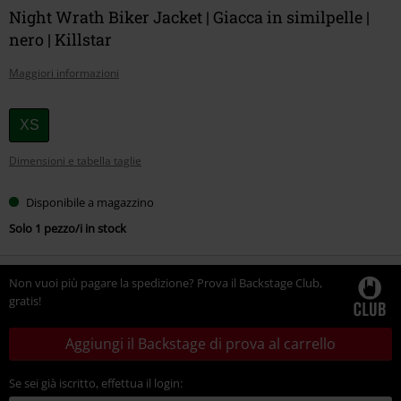
Night Wrath Biker Jacket | Giacca in similpelle |
nero | Killstar
Maggiori informazioni
Scegli
XS
la
Dimensioni e tabella taglie
tua
taglia
Disponibile a magazzino
Solo 1 pezzo/i in stock
Non vuoi più pagare la spedizione? Prova il Backstage Club,
gratis!
Aggiungi il Backstage di prova al carrello
Se sei già iscritto, effettua il login: