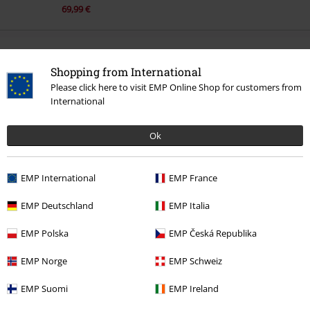
69,99 €
Altre Categorie. Altre Scelte.
Shopping from International
Stile
Rockwear
Rockwear donna
Please click here to visit EMP Online Shop for customers from
International
Stile
Gothic
Gothic donna
Ok
Stile
Rockwear
Abbigliamento
Giacche
Giacche in ecopelle
Abbigliamento & accessori
Top
Giacche
EMP International
EMP France
Stile
Abbigliamento nero
Giacche nere
EMP Deutschland
EMP Italia
EMP Polska
EMP Česká Republika
15%
EMP Norge
EMP Schweiz
Newsletter
di sconto
Iscriviti ora e ricevi un buono sconto del 15%!
EMP Suomi
EMP Ireland
Altro