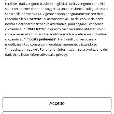
terzi. Se i dati vengono trasferiti negli Stati Uniti, vengono condivisi
Termini & Condizioni
solo con partner che sono soggetti a una decisione di adeguatezza ai
sensi della normativa UE vigente e sono adeguatamente certificati.
Redazione
Facendo clic su "
Accetto
", si acconsente alluso dei cookie da parte
nostra e dei nostri partner. In alternativa, puoi negare il consenso
cliccando su "
Rifiuta tutto
": in questo caso verranno utilizzati solo i
Legge sulla Privacy
cookie necessari. Puoi anche modificare le tue preferenze individuali
cliccando su "
Imposta preferenze
". Hai il diritto di revocare o
Smaltimento rifiuti e protezione dell’ambiente
modificare il tuo consenso in qualsiasi momento cliccando su
"
Impostazioni cookie
". Per ulteriori informazioni sulla protezione dei
Dichiarazione di Conformità
dati, visita il sito
Informativa sulla privacy
.
Informazioni sull'accessibilità
Impostazioni cookie
Esercita Recesso
I prezzi sono IVA compresa. Spese di
trasporto escluse
Accetto
© 1986-2026 EMP Mailorder Italia S.r.l.