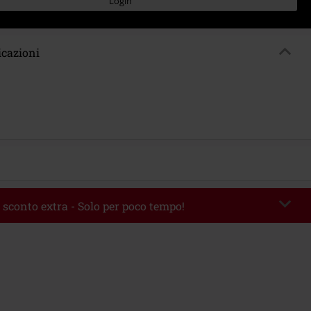
Login
icazioni
 sconto extra - Solo per poco tempo!
romo:
AFTERWORK
Copia il codice
06/08/2026 dalle 16:00 alle 23:59.
 49.99 €.
rito il codice promozionale, lo sconto verrà applicato automaticamente al
ine.