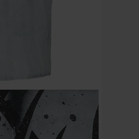
Non cumulabile
Media (CD, DVD,
Onkelz, Broile
articoli che i