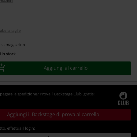
rmazioni
abella taglie
le a magazzino
 in stock
Aggiungi al carrello
pagare la spedizione? Prova il Backstage Club, gratis!
Aggiungi il Backstage di prova al carrello
tto, effettua il login: