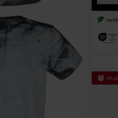
Certif
15% di
Codice p
Valido solo il 
Ordine minimo
Una volta inse
riepilogo d'ord