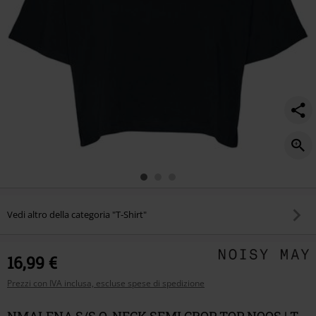
noos/535502.html
Vedi altro della categoria "T-Shirt"
16,99 €
Prezzi con IVA inclusa, escluse spese di spedizione
NMALENA S/S O-NECK SEMI CROP TOP NOOS | T-