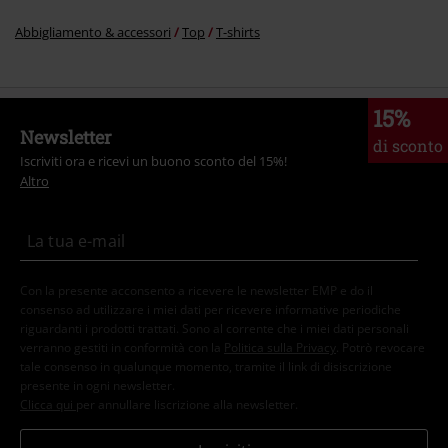
Abbigliamento & accessori
Top
T-shirts
15%
Newsletter
di sconto
Iscriviti ora e ricevi un buono sconto del 15%!
Altro
Con la presente acconsento a ricevere le newsletter EMP e do il
consenso ad utilizzare i miei dati per ricevere informative periodiche
riguardanti i prodotti trattati. Sono al corrente che i miei dati personali
verranno gestiti in conformità con la
Politica sulla Privacy
. Potrò revocare
tale consenso in qualunque momento, tramite il link di disiscrizione
presente in ogni newsletter.
Clicca qui
per annullare liscrizione alla newsletter.