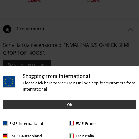
25,99 €
21,59 €
0 recensioni
Scrivi la tua recensione di "NMALENA S/S O-NECK SEMI
CROP TOP NOOS".
Scrivi una recensione
Shopping from International
Please click here to visit EMP Online Shop for customers from
International
Ok
EMP International
EMP France
Ultimi articoli visualizzati
EMP Deutschland
EMP Italia