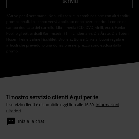
Iscriviti
*Attivo per 4 settimane. Non utilizzabile in combinazione con altri codici
promozionali. Lo sconto verrà applicato dopo aver inserito il codice nel
campo dedicato del carrello. Libri, media (CD, DVD, vinili, ecc.), Funko
Pop!, biglietti, articoli Rammstein, (Till) Lindemann, Die Ärzte, Die Toten
Hosen, Feine Sahne Fischfilet, Broilers, Böhse Onkelz, buoni regalo e
articoli che prevedono una donazione nel prezzo sono esclusi dalla
promo.
Il nostro servizio clienti è qui per te
Il servizio clienti è disponibile oggi fino alle 16:30.
Informazioni
ulteriori
Inizia la chat