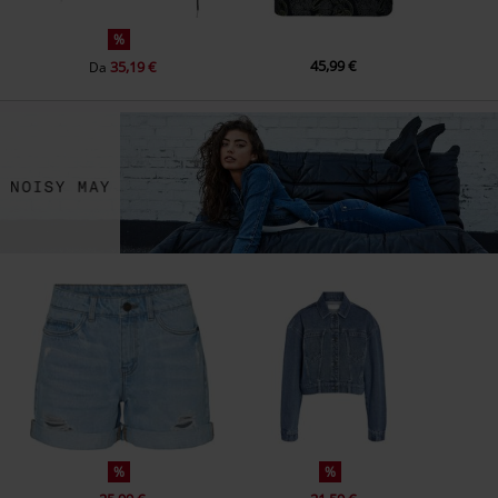
%
45,99 €
35,19 €
Da
%
%