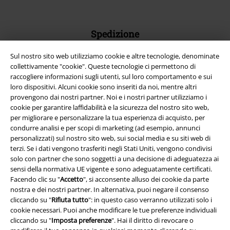
Spedizione
Sul nostro sito web utilizziamo cookie e altre tecnologie, denominate
collettivamente "cookie". Queste tecnologie ci permettono di
raccogliere informazioni sugli utenti, sul loro comportamento e sui
loro dispositivi. Alcuni cookie sono inseriti da noi, mentre altri
provengono dai nostri partner. Noi e i nostri partner utilizziamo i
App EMP
cookie per garantire laffidabilità e la sicurezza del nostro sito web,
Scarica la nuova app di EMP!
per migliorare e personalizzare la tua esperienza di acquisto, per
condurre analisi e per scopi di marketing (ad esempio, annunci
personalizzati) sul nostro sito web, sui social media e su siti web di
terzi. Se i dati vengono trasferiti negli Stati Uniti, vengono condivisi
solo con partner che sono soggetti a una decisione di adeguatezza ai
sensi della normativa UE vigente e sono adeguatamente certificati.
A Warner Music Group Company
Facendo clic su "
Accetto
", si acconsente alluso dei cookie da parte
nostra e dei nostri partner. In alternativa, puoi negare il consenso
cliccando su "
Rifiuta tutto
": in questo caso verranno utilizzati solo i
cookie necessari. Puoi anche modificare le tue preferenze individuali
cliccando su "
Imposta preferenze
". Hai il diritto di revocare o