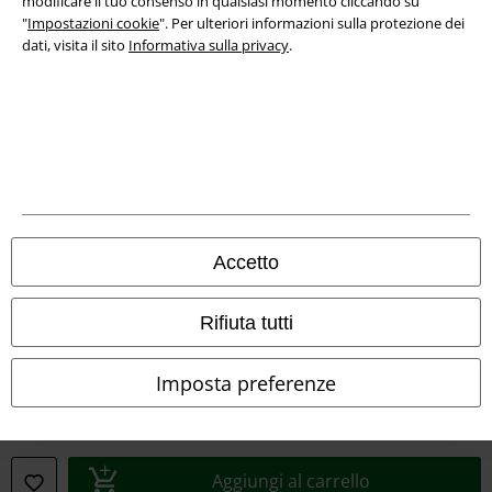
modificare il tuo consenso in qualsiasi momento cliccando su
"
Impostazioni cookie
". Per ulteriori informazioni sulla protezione dei
dati, visita il sito
Informativa sulla privacy
.
Info legali
Termini & Condizioni
Accetto
Redazione
Rifiuta tutti
Legge sulla Privacy
Imposta preferenze
Smaltimento rifiuti e protezione dell’ambiente
Dichiarazione di Conformità
Aggiungi al carrello
Informazioni sull'accessibilità