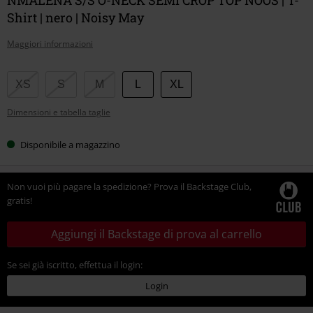
Shirt | nero | Noisy May
Maggiori informazioni
Scegli
XS
S
M
L
XL
la
Dimensioni e tabella taglie
tua
taglia
Disponibile a magazzino
Non vuoi più pagare la spedizione? Prova il Backstage Club,
gratis!
Aggiungi il Backstage di prova al carrello
Se sei già iscritto, effettua il login:
Login