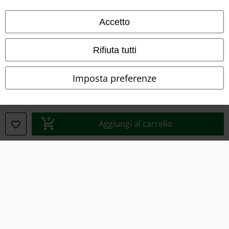
Termini & Condizioni
Accetto
Redazione
Rifiuta tutti
Legge sulla Privacy
Imposta preferenze
Smaltimento rifiuti e protezione dell’ambiente
Dichiarazione di Conformità
Aggiungi al carrello
Informazioni sull'accessibilità
Impostazioni cookie
Esercita Recesso
I prezzi sono IVA compresa. Spese di
trasporto escluse
© 1986-2026 EMP Mailorder Italia S.r.l.