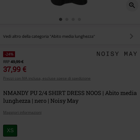
Vedi altro della categoria "Abito media lunghezza"
-24%
RRP
49,99 €
37,99 €
Prezzi con IVA inclusa, escluse spese di spedizione
NMANDY PU 2/4 SHIRT DRESS NOOS | Abito media
lunghezza | nero | Noisy May
Maggiori informazioni
Scegli
XS
la