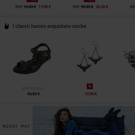
RRP
19,99 €
17,99 €
RRP
59,99 €
30,39 €
RR
I clienti hanno acquistato anche
%
RRP
49,99 €
43,99 €
19,99 €