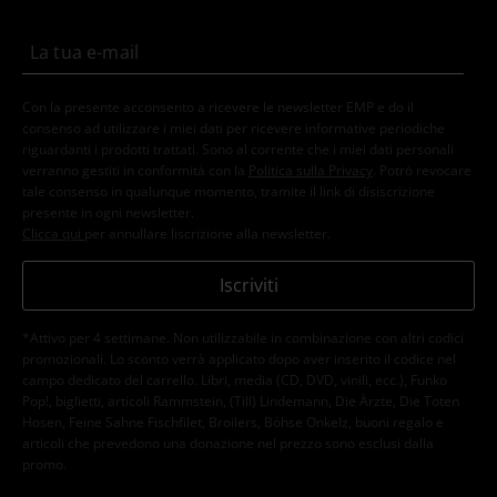
Con la presente acconsento a ricevere le newsletter EMP e do il
consenso ad utilizzare i miei dati per ricevere informative periodiche
riguardanti i prodotti trattati. Sono al corrente che i miei dati personali
verranno gestiti in conformità con la
Politica sulla Privacy
. Potrò revocare
tale consenso in qualunque momento, tramite il link di disiscrizione
presente in ogni newsletter.
Clicca qui
per annullare liscrizione alla newsletter.
Iscriviti
*Attivo per 4 settimane. Non utilizzabile in combinazione con altri codici
promozionali. Lo sconto verrà applicato dopo aver inserito il codice nel
campo dedicato del carrello. Libri, media (CD, DVD, vinili, ecc.), Funko
Pop!, biglietti, articoli Rammstein, (Till) Lindemann, Die Ärzte, Die Toten
Hosen, Feine Sahne Fischfilet, Broilers, Böhse Onkelz, buoni regalo e
articoli che prevedono una donazione nel prezzo sono esclusi dalla
promo.