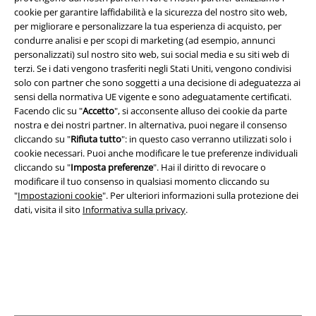
App EMP
cookie per garantire laffidabilità e la sicurezza del nostro sito web,
Scarica la nuova app di EMP!
per migliorare e personalizzare la tua esperienza di acquisto, per
condurre analisi e per scopi di marketing (ad esempio, annunci
personalizzati) sul nostro sito web, sui social media e su siti web di
terzi. Se i dati vengono trasferiti negli Stati Uniti, vengono condivisi
solo con partner che sono soggetti a una decisione di adeguatezza ai
sensi della normativa UE vigente e sono adeguatamente certificati.
A Warner Music Group Company
Facendo clic su "
Accetto
", si acconsente alluso dei cookie da parte
nostra e dei nostri partner. In alternativa, puoi negare il consenso
cliccando su "
Rifiuta tutto
": in questo caso verranno utilizzati solo i
cookie necessari. Puoi anche modificare le tue preferenze individuali
cliccando su "
Imposta preferenze
". Hai il diritto di revocare o
modificare il tuo consenso in qualsiasi momento cliccando su
"
Impostazioni cookie
". Per ulteriori informazioni sulla protezione dei
dati, visita il sito
Informativa sulla privacy
.
Info legali