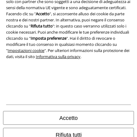
solo con partner che sono soggetti a una decisione di adeguatezza ai
sensi della normativa UE vigente e sono adeguatamente certificati.
Facendo clic su "
Accetto
", si acconsente alluso dei cookie da parte
nostra e dei nostri partner. In alternativa, puoi negare il consenso
cliccando su "
Rifiuta tutto
": in questo caso verranno utilizzati solo i
cookie necessari. Puoi anche modificare le tue preferenze individuali
cliccando su "
Imposta preferenze
". Hai il diritto di revocare o
modificare il tuo consenso in qualsiasi momento cliccando su
"
Impostazioni cookie
". Per ulteriori informazioni sulla protezione dei
dati, visita il sito
Informativa sulla privacy
.
Info legali
Termini & Condizioni
Redazione
Legge sulla Privacy
Accetto
Smaltimento rifiuti e protezione dell’ambiente
Dichiarazione di Conformità
Rifiuta tutti