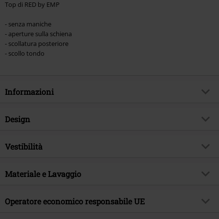
Top di RED by EMP
- senza maniche
- aperture sulla schiena
- scollatura posteriore
- scollo tondo
Informazioni
Codice articolo
454069
Design
Titolo
Nothing To Lose
Tipologia prodotto
Top
Brand
Vestibilità
RED by EMP
Modello
neutro
Esclusiva EMP
Si
Vestibilità/Top
Regular
Scollo
Materiale e Lavaggio
Scollo tondo
Tema
Basic, Streetwear
Colore
nero
Data di pubblicazione
05/04/2024
Materiale esterno
95% cotone, 5% spandex
Operatore economico responsabile UE
Sesso
Donna
Etichetta / istruzioni
Lavaggio in lavatrice