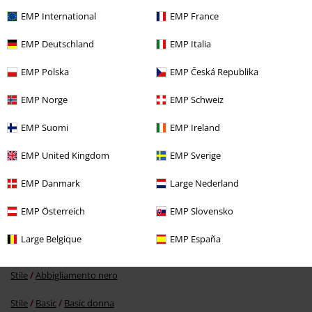
Ultimi articoli visualizzati
EMP International
EMP France
EMP Deutschland
EMP Italia
EMP Polska
EMP Česká Republika
EMP Norge
EMP Schweiz
EMP Suomi
EMP Ireland
-36%
EMP United Kingdom
EMP Sverige
RRP
24,99 €
15,99 €
EMP Danmark
Large Nederland
EMP Österreich
EMP Slovensko
Altre Categorie. Altre Scelte.
Large Belgique
EMP España
Abbigliamento & accessori
Top
Top
Stile
Abbigliamento nero
Stile
Basic
Basic donna