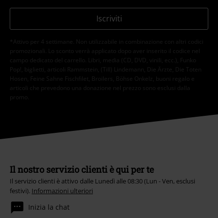
Iscriviti
*Attivo per 4 settimane. Non utilizzabile in combinazione con altri codici
promozionali. Lo sconto verrà applicato dopo aver inserito il codice nel
campo dedicato del carrello. Libri, media (CD, DVD, vinili, ecc.), Funko
Pop!, biglietti, articoli Rammstein, (Till) Lindemann, Die Ärzte, Die Toten
Hosen, Feine Sahne Fischfilet, Broilers, Böhse Onkelz, buoni regalo e
articoli che prevedono una donazione nel prezzo sono esclusi dalla
promo.
Il nostro servizio clienti è qui per te
Il servizio clienti è attivo dalle Lunedì alle 08:30 (Lun - Ven, esclusi
festivi).
Informazioni ulteriori
Inizia la chat