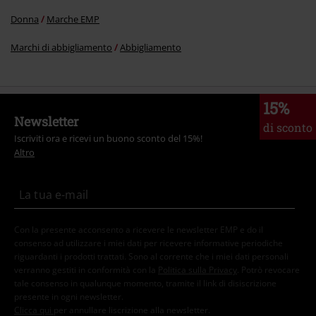
Donna
Marche EMP
Marchi di abbigliamento
Abbigliamento
15%
Newsletter
di sconto
Iscriviti ora e ricevi un buono sconto del 15%!
Altro
Con la presente acconsento a ricevere le newsletter EMP e do il
consenso ad utilizzare i miei dati per ricevere informative periodiche
riguardanti i prodotti trattati. Sono al corrente che i miei dati personali
verranno gestiti in conformità con la
Politica sulla Privacy
. Potrò revocare
tale consenso in qualunque momento, tramite il link di disiscrizione
presente in ogni newsletter.
Clicca qui
per annullare liscrizione alla newsletter.