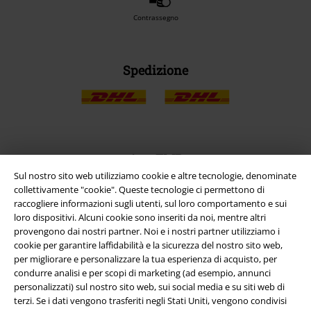
Contrassegno
Spedizione
App EMP
Scarica la nuova app di EMP!
Sul nostro sito web utilizziamo cookie e altre tecnologie, denominate
collettivamente "cookie". Queste tecnologie ci permettono di
raccogliere informazioni sugli utenti, sul loro comportamento e sui
loro dispositivi. Alcuni cookie sono inseriti da noi, mentre altri
provengono dai nostri partner. Noi e i nostri partner utilizziamo i
cookie per garantire laffidabilità e la sicurezza del nostro sito web,
per migliorare e personalizzare la tua esperienza di acquisto, per
A Warner Music Group Company
condurre analisi e per scopi di marketing (ad esempio, annunci
personalizzati) sul nostro sito web, sui social media e su siti web di
terzi. Se i dati vengono trasferiti negli Stati Uniti, vengono condivisi