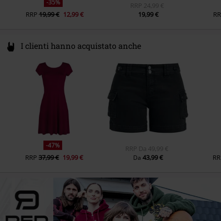
-35%
RRP
24,99 €
RRP
19,99 €
12,99 €
19,99 €
RR
I clienti hanno acquistato anche
-47%
RRP
Da
49,99 €
RRP
37,99 €
19,99 €
43,99 €
RR
Da