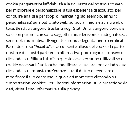
cookie per garantire laffidabilità e la sicurezza del nostro sito web,
per migliorare e personalizzare la tua esperienza di acquisto, per
condurre analisi e per scopi di marketing (ad esempio, annunci
Info legali
personalizzati) sul nostro sito web, sui social media e su siti web di
terzi. Se i dati vengono trasferiti negli Stati Uniti, vengono condivisi
Termini & Condizioni
solo con partner che sono soggetti a una decisione di adeguatezza ai
sensi della normativa UE vigente e sono adeguatamente certificati.
Redazione
Facendo clic su "
Accetto
", si acconsente alluso dei cookie da parte
nostra e dei nostri partner. In alternativa, puoi negare il consenso
Legge sulla Privacy
cliccando su "
Rifiuta tutto
": in questo caso verranno utilizzati solo i
cookie necessari. Puoi anche modificare le tue preferenze individuali
Smaltimento rifiuti e protezione dell’ambiente
cliccando su "
Imposta preferenze
". Hai il diritto di revocare o
modificare il tuo consenso in qualsiasi momento cliccando su
"
Impostazioni cookie
". Per ulteriori informazioni sulla protezione dei
Dichiarazione di Conformità
dati, visita il sito
Informativa sulla privacy
.
Informazioni sull'accessibilità
Impostazioni cookie
Esercita Recesso