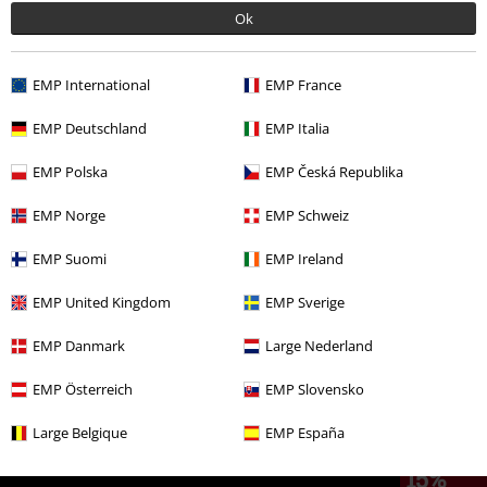
Ok
RRP
24,99 €
11,99 €
EMP International
EMP France
Altre Categorie. Altre Scelte.
EMP Deutschland
EMP Italia
Marchi di abbigliamento
Donna
EMP Polska
EMP Česká Republika
Marchi di abbigliamento
Brands by EMP
Donna
RED by EMP
Abbigliamento
EMP Norge
EMP Schweiz
Marchi di abbigliamento
Brands by EMP
T-shirt & top
Top
EMP Suomi
EMP Ireland
Offerte %
Abbigliamento da donna
Abbigliamento
T-shirt & top
EMP United Kingdom
EMP Sverige
Top
EMP Danmark
Large Nederland
Marchi di abbigliamento
Brands by EMP
RED by EMP
T-shirt & top
Top
EMP Österreich
EMP Slovensko
Large Belgique
EMP España
15%