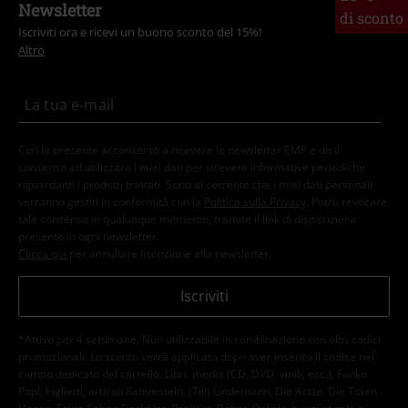
Newsletter
di sconto
Iscriviti ora e ricevi un buono sconto del 15%!
Altro
Con la presente acconsento a ricevere le newsletter EMP e do il
consenso ad utilizzare i miei dati per ricevere informative periodiche
riguardanti i prodotti trattati. Sono al corrente che i miei dati personali
verranno gestiti in conformità con la
Politica sulla Privacy
. Potrò revocare
tale consenso in qualunque momento, tramite il link di disiscrizione
presente in ogni newsletter.
Clicca qui
per annullare liscrizione alla newsletter.
Iscriviti
*Attivo per 4 settimane. Non utilizzabile in combinazione con altri codici
promozionali. Lo sconto verrà applicato dopo aver inserito il codice nel
campo dedicato del carrello. Libri, media (CD, DVD, vinili, ecc.), Funko
Pop!, biglietti, articoli Rammstein, (Till) Lindemann, Die Ärzte, Die Toten