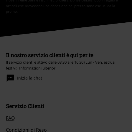
Hosen, Feine Sahne Fischfilet, Broilers, Böhse Onkelz, buoni regalo e
articoli che prevedono una donazione nel prezzo sono esclusi dalla
promo.
Il nostro servizio clienti è qui per te
Il servizio clienti è attivo dalle 08:30 alle 16:30 (Lun - Ven, esclusi
festivi).
Informazioni ulteriori
Inizia la chat
Servizio Clienti
FAQ
Condizioni di Reso