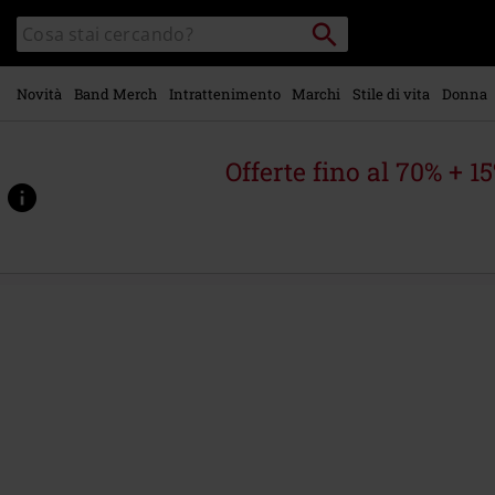
Vai al
Cerca
Cerca
contenuto
Punto
nel
di
principale
catalogo
ritiro
Novità
Band Merch
Intrattenimento
Marchi
Stile di vita
Donna
Offerte fino al 70% + 1
https://www.emp-
online.it/p/off-
the-
soundboard%3A-
tokyo-
dome-
2001-
live/580113St.html