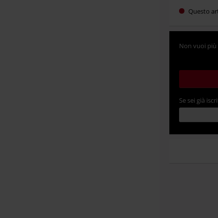
Questo ar
Non vuoi più 
Se sei già iscri