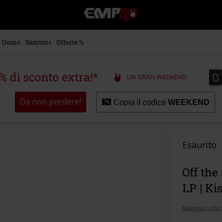
EMP
-
Musica,
Film,
Uomo
Bambini
Offerte %
Serie
TV
&
0
0
5% di sconto extra!*
UN GRAN WEEKEND
Videogame
merch
-
Da non perdere!
Copia il codice
WEEKEND
Abbigliamento
Alternativo
Esaurito
Off the
LP | Ki
Maggiori info