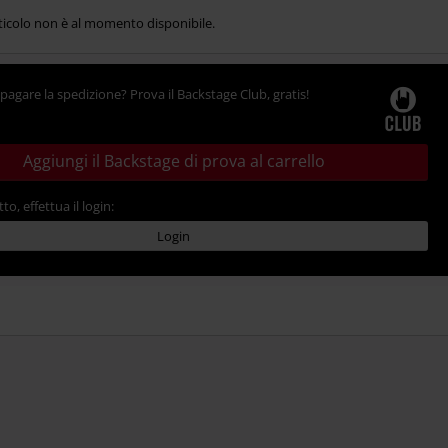
ticolo non è al momento disponibile.
pagare la spedizione? Prova il Backstage Club, gratis!
Aggiungi il Backstage di prova al carrello
tto, effettua il login:
Login