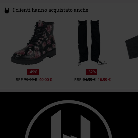
I clienti hanno acquistato anche
-49%
-32%
RRP
79,99 €
40,00 €
RRP
24,99 €
16,99 €