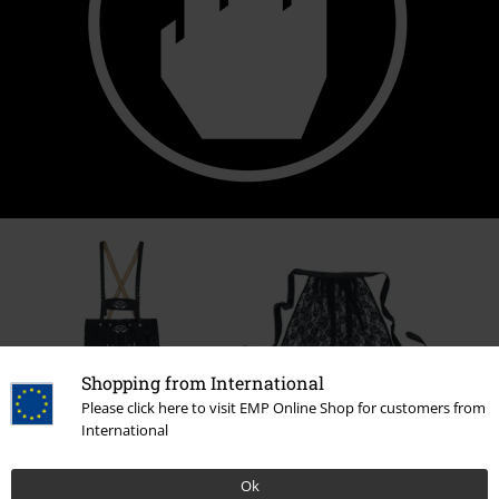
Shopping from International
Please click here to visit EMP Online Shop for customers from
International
RRP
69,99 €
RRP
24,99 €
64,99 €
19,99 €
Ok