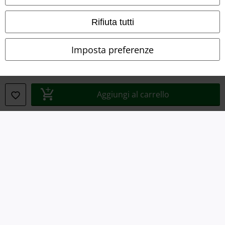
Rifiuta tutti
Imposta preferenze
Info legali
Termini & Condizioni
Aggiungi al carrello
Redazione
Legge sulla Privacy
Smaltimento rifiuti e protezione dell’ambiente
Dichiarazione di Conformità
Informazioni sull'accessibilità
Impostazioni cookie