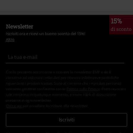
15%
Newsletter
di sconto
Iscriviti ora e ricevi un buono sconto del 15%!
Altro
Con la presente acconsento a ricevere le newsletter EMP e do il
consenso ad utilizzare i miei dati per ricevere informative periodiche
riguardanti i prodotti trattati. Sono al corrente che i miei dati personali
verranno gestiti in conformità con la
Politica sulla Privacy
. Potrò revocare
tale consenso in qualunque momento, tramite il link di disiscrizione
presente in ogni newsletter.
Clicca qui
per annullare liscrizione alla newsletter.
Iscriviti