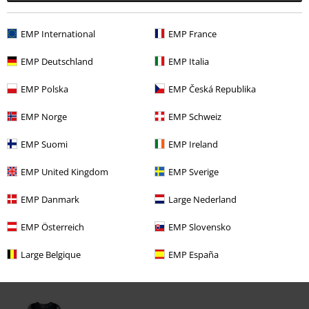
0 recensioni
EMP International
EMP France
EMP Deutschland
EMP Italia
Scrivi la tua recensione di "Oktoberfest".
EMP Polska
EMP Česká Republika
Scrivi una recensione
EMP Norge
EMP Schweiz
EMP Suomi
EMP Ireland
EMP United Kingdom
EMP Sverige
EMP Danmark
Large Nederland
EMP Österreich
EMP Slovensko
Large Belgique
EMP España
Ultimi articoli visualizzati