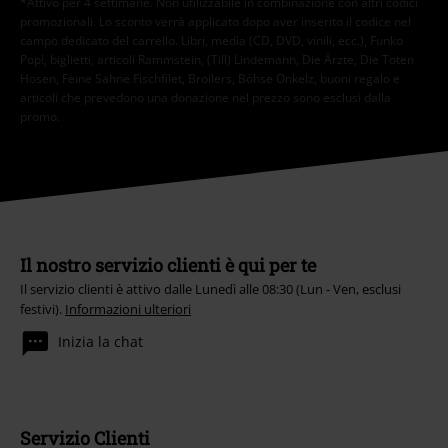
*Attivo per 4 settimane. Non utilizzabile in combinazione con altri codici
promozionali. Lo sconto verrà applicato dopo aver inserito il codice nel
campo dedicato del carrello. Libri, media (CD, DVD, vinili, ecc.), Funko
Pop!, biglietti, articoli Rammstein, (Till) Lindemann, Die Ärzte, Die Toten
Hosen, Feine Sahne Fischfilet, Broilers, Böhse Onkelz, buoni regalo e
articoli che prevedono una donazione nel prezzo sono esclusi dalla
promo.
Il nostro servizio clienti è qui per te
Il servizio clienti è attivo dalle Lunedì alle 08:30 (Lun - Ven, esclusi
festivi).
Informazioni ulteriori
Inizia la chat
Servizio Clienti