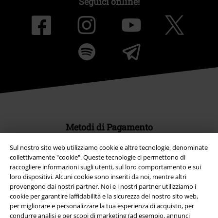
Seguici online!
Metodi di Pagamento
Sul nostro sito web utilizziamo cookie e altre tecnologie, denominate
collettivamente "cookie". Queste tecnologie ci permettono di
Bonifico bancario
raccogliere informazioni sugli utenti, sul loro comportamento e sui
loro dispositivi. Alcuni cookie sono inseriti da noi, mentre altri
provengono dai nostri partner. Noi e i nostri partner utilizziamo i
Contrassegno
cookie per garantire laffidabilità e la sicurezza del nostro sito web,
per migliorare e personalizzare la tua esperienza di acquisto, per
condurre analisi e per scopi di marketing (ad esempio, annunci