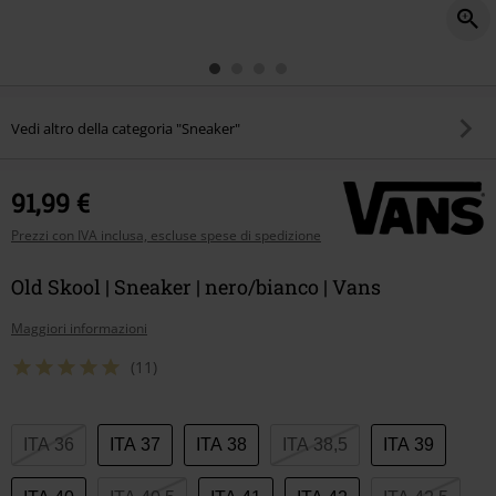
Vedi altro della categoria "Sneaker"
91,99 €
Prezzi con IVA inclusa, escluse spese di spedizione
Old Skool | Sneaker | nero/bianco | Vans
Maggiori informazioni
(11)
Scegli
ITA 36
ITA 37
ITA 38
ITA 38,5
ITA 39
la
tua