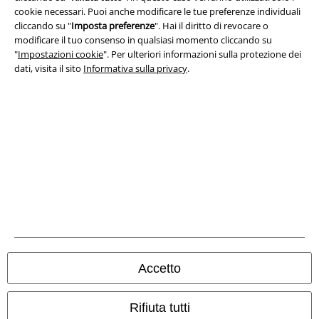
cookie necessari. Puoi anche modificare le tue preferenze individuali
cliccando su "
Imposta preferenze
". Hai il diritto di revocare o
Redazione
modificare il tuo consenso in qualsiasi momento cliccando su
"
Impostazioni cookie
". Per ulteriori informazioni sulla protezione dei
Legge sulla Privacy
dati, visita il sito
Informativa sulla privacy
.
Smaltimento rifiuti e protezione dell’ambiente
Dichiarazione di Conformità
Informazioni sull'accessibilità
Impostazioni cookie
Esercita Recesso
I prezzi sono IVA compresa. Spese di
trasporto escluse
Accetto
© 1986-2026 EMP Mailorder Italia S.r.l.
Rifiuta tutti