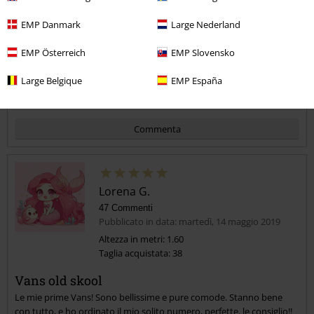
5
EMP Danmark
Large Nederland
Recensione verificata
EMP Österreich
EMP Slovensko
Il commento è stato utile?
Large Belgique
EMP España
Commenta
Lorena G.
47 Commenti
Pubblicato in data: martedì, 14 maggio 2019
Altezza in metri: 1.60
Taglia acquistata: 38
Invia un commento
Vans old skool
Le mie prime Vans! Sono bellissime e pure comode. Stanno bene
con tutto, e ho ordinato il mio solito numero, perfette. le consiglio!!