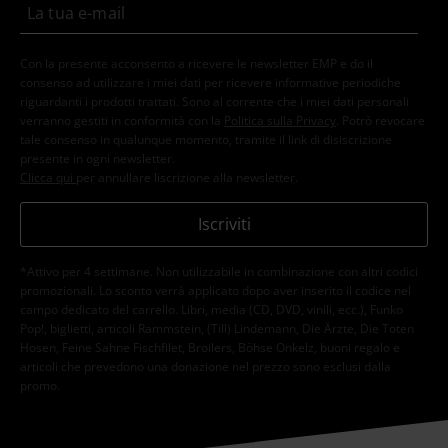
Con la presente acconsento a ricevere le newsletter EMP e do il
consenso ad utilizzare i miei dati per ricevere informative periodiche
riguardanti i prodotti trattati. Sono al corrente che i miei dati personali
verranno gestiti in conformità con la
Politica sulla Privacy
. Potrò revocare
tale consenso in qualunque momento, tramite il link di disiscrizione
presente in ogni newsletter.
Clicca qui
per annullare liscrizione alla newsletter.
Iscriviti
*Attivo per 4 settimane. Non utilizzabile in combinazione con altri codici
promozionali. Lo sconto verrà applicato dopo aver inserito il codice nel
campo dedicato del carrello. Libri, media (CD, DVD, vinili, ecc.), Funko
Pop!, biglietti, articoli Rammstein, (Till) Lindemann, Die Ärzte, Die Toten
Hosen, Feine Sahne Fischfilet, Broilers, Böhse Onkelz, buoni regalo e
articoli che prevedono una donazione nel prezzo sono esclusi dalla
promo.