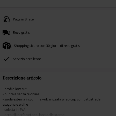
Paga in 3 rate
Reso gratis
Shopping sicuro con 30 giorni di reso gratis
Servizio eccellente
Descrizione articolo
- profilo low-cut
- puntale senza cuciture
- suola esterna in gomma vulcanizzata wrap cup con battistrada
esagonale waffle
- soletta in EVA
- occhielli perforati per i lacci delle scarpe