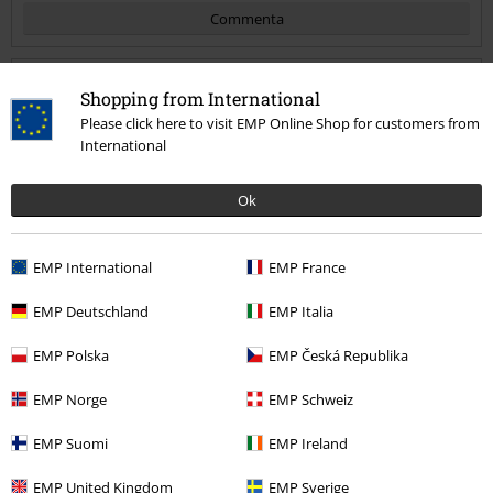
Commenta
Shopping from International
Rossella V.
Please click here to visit EMP Online Shop for customers from
7 Commenti
International
Pubblicato in data: giovedì, 11 giugno 2020
Altezza in metri: 1.70
Ok
Taglia acquistata: 40
Invia un commento
Bellissime!
EMP International
EMP France
Proprio le scarpe che volevo. Vestono il numero solito che portate.
Spedizione nei tempi previsti.
EMP Deutschland
EMP Italia
EMP Polska
EMP Česká Republika
EMP Norge
EMP Schweiz
Qualità
EMP Suomi
EMP Ireland
5
Design
5
EMP United Kingdom
EMP Sverige
Vestibilità