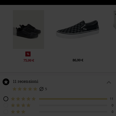
%
86,99 €
75,99 €
11 recensioni
5
11
0
0