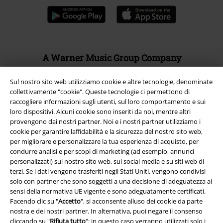
A Warner Music Group Company
Sul nostro sito web utilizziamo cookie e altre tecnologie, denominate
collettivamente "cookie". Queste tecnologie ci permettono di
raccogliere informazioni sugli utenti, sul loro comportamento e sui
loro dispositivi. Alcuni cookie sono inseriti da noi, mentre altri
provengono dai nostri partner. Noi e i nostri partner utilizziamo i
cookie per garantire laffidabilità e la sicurezza del nostro sito web,
per migliorare e personalizzare la tua esperienza di acquisto, per
condurre analisi e per scopi di marketing (ad esempio, annunci
personalizzati) sul nostro sito web, sui social media e su siti web di
terzi. Se i dati vengono trasferiti negli Stati Uniti, vengono condivisi
solo con partner che sono soggetti a una decisione di adeguatezza ai
sensi della normativa UE vigente e sono adeguatamente certificati.
Facendo clic su "
Accetto
", si acconsente alluso dei cookie da parte
Info legali
nostra e dei nostri partner. In alternativa, puoi negare il consenso
Termini & Condizioni
cliccando su "
Rifiuta tutto
": in questo caso verranno utilizzati solo i