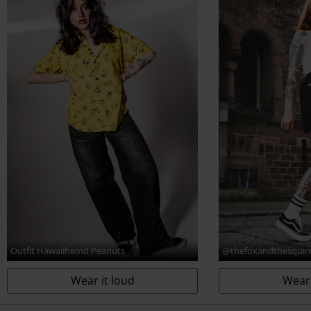
www.vfc.com
Outfit Hawaiihemd Peanuts
@thefoxandthesquirr
Wear it loud
Wear 