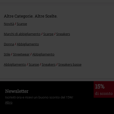
Altre Categorie. Altre Scelte.
Novità
Scarpe
Marchi di abbigliamento
Scarpe
Sneakers
Donna
Abbigliamento
Stile
Streetwear
Abbigliamento
Abbigliamento
Scarpe
Sneakers
Sneakers basse
15%
Newsletter
di sconto
Iscriviti ora e ricevi un buono sconto del 15%!
Altro