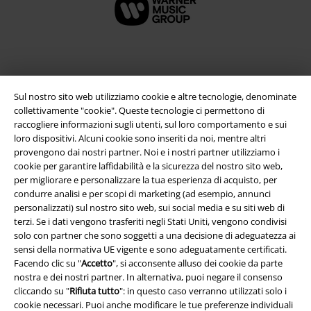
Sul nostro sito web utilizziamo cookie e altre tecnologie, denominate
collettivamente "cookie". Queste tecnologie ci permettono di
raccogliere informazioni sugli utenti, sul loro comportamento e sui
loro dispositivi. Alcuni cookie sono inseriti da noi, mentre altri
provengono dai nostri partner. Noi e i nostri partner utilizziamo i
cookie per garantire laffidabilità e la sicurezza del nostro sito web,
Info legali
per migliorare e personalizzare la tua esperienza di acquisto, per
condurre analisi e per scopi di marketing (ad esempio, annunci
Termini & Condizioni
personalizzati) sul nostro sito web, sui social media e su siti web di
terzi. Se i dati vengono trasferiti negli Stati Uniti, vengono condivisi
Redazione
solo con partner che sono soggetti a una decisione di adeguatezza ai
sensi della normativa UE vigente e sono adeguatamente certificati.
Facendo clic su "
Accetto
", si acconsente alluso dei cookie da parte
Legge sulla Privacy
nostra e dei nostri partner. In alternativa, puoi negare il consenso
cliccando su "
Rifiuta tutto
": in questo caso verranno utilizzati solo i
Smaltimento rifiuti e protezione dell’ambiente
cookie necessari. Puoi anche modificare le tue preferenze individuali