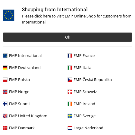
Band Merch
Album
Vinili
Shopping from International
Please click here to visit EMP Online Shop for customers from
Band Merch
Genere
International
Offerte %
Media
Vinyl
Ok
15%
EMP International
EMP France
Newsletter
di sconto
EMP Deutschland
EMP Italia
Iscriviti ora e ricevi un buono sconto del 15%!
Altro
EMP Polska
EMP Česká Republika
EMP Norge
EMP Schweiz
EMP Suomi
EMP Ireland
Con la presente acconsento a ricevere le newsletter EMP e do il
consenso ad utilizzare i miei dati per ricevere informative periodiche
EMP United Kingdom
EMP Sverige
riguardanti i prodotti trattati. Sono al corrente che i miei dati personali
verranno gestiti in conformità con la
Politica sulla Privacy
. Potrò revocare
EMP Danmark
Large Nederland
tale consenso in qualunque momento, tramite il link di disiscrizione