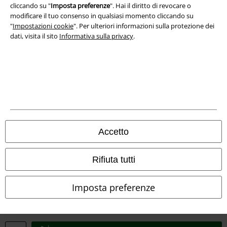
cliccando su "
Imposta preferenze
". Hai il diritto di revocare o
Dichiarazione di Conformità
modificare il tuo consenso in qualsiasi momento cliccando su
"
Impostazioni cookie
". Per ulteriori informazioni sulla protezione dei
Informazioni sull'accessibilità
dati, visita il sito
Informativa sulla privacy
.
Impostazioni cookie
Esercita Recesso
I prezzi sono IVA compresa. Spese di
trasporto escluse
© 1986-2026 EMP Mailorder Italia S.r.l.
Accetto
Rifiuta tutti
Gli altri shop EMP nel mondo
Imposta preferenze
EMP International
EMP France