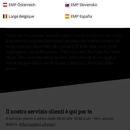
presente in ogni newsletter.
EMP Österreich
EMP Slovensko
Clicca qui
per annullare liscrizione alla newsletter.
Large Belgique
EMP España
Iscriviti
*Attivo per 4 settimane. Non utilizzabile in combinazione con altri codici
promozionali. Lo sconto verrà applicato dopo aver inserito il codice nel
campo dedicato del carrello. Libri, media (CD, DVD, vinili, ecc.), Funko
Pop!, biglietti, articoli Rammstein, (Till) Lindemann, Die Ärzte, Die Toten
Hosen, Feine Sahne Fischfilet, Broilers, Böhse Onkelz, buoni regalo e
articoli che prevedono una donazione nel prezzo sono esclusi dalla
promo.
Il nostro servizio clienti è qui per te
Il servizio clienti è attivo dalle 08:30 alle 16:30 (Lun - Ven, esclusi
festivi).
Informazioni ulteriori