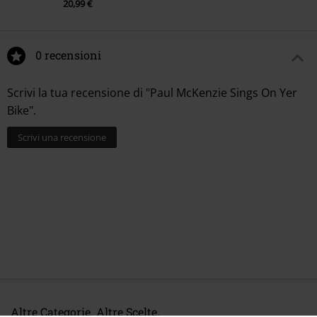
20,99 €
0 recensioni
Scrivi la tua recensione di "Paul McKenzie Sings On Yer
Bike".
Scrivi una recensione
Altre Categorie. Altre Scelte.