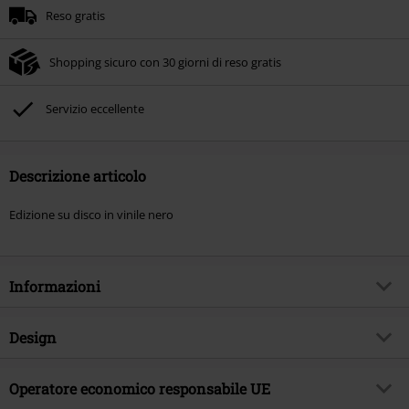
Reso gratis
Shopping sicuro con 30 giorni di reso gratis
Servizio eccellente
Descrizione articolo
Edizione su disco in vinile nero
Informazioni
Codice articolo
602320
Design
Titolo
Paul McKenzie Sings On Yer Bike
Tipologia prodotto
LP
Genere Musicale
Operatore economico responsabile UE
Folk Punk