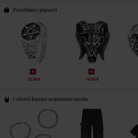
Echt Schmuck und Design OHG
Heilsbachstraße 17-19
Potrebbero piacerti
53123 Bonn
Germany
www.echt-design.de
%
%
16,99 €
16,99 €
I clienti hanno acquistato anche