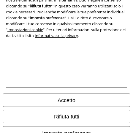
nostra e dei nostri partner. In alternativa, puoi negare il consenso
Redazione
cliccando su "
Rifiuta tutto
": in questo caso verranno utilizzati solo i
cookie necessari. Puoi anche modificare le tue preferenze individuali
Legge sulla Privacy
cliccando su "
Imposta preferenze
". Hai il diritto di revocare o
modificare il tuo consenso in qualsiasi momento cliccando su
Smaltimento rifiuti e protezione dell’ambiente
"
Impostazioni cookie
". Per ulteriori informazioni sulla protezione dei
dati, visita il sito
Informativa sulla privacy
.
Dichiarazione di Conformità
Informazioni sull'accessibilità
Impostazioni cookie
Esercita Recesso
I prezzi sono IVA compresa. Spese di
trasporto escluse
Accetto
© 1986-2026 EMP Mailorder Italia S.r.l.
Rifiuta tutti
Imposta preferenze