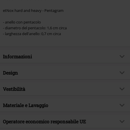
etNox hard and heavy - Pentagram
- anello con pentacolo
- diametro del pentacolo: 1,6 cm circa
- larghezza dell'anello: 0,7 cm circa
Informazioni
Codice articolo
455192
Design
Titolo
Pentacolo
Tipologia prodotto
Anello
Brand
Vestibilità
etNox hard and heavy
Colore
colore argento
Tema
Gothic, Regali
Part of the body
dito
Materiale e Lavaggio
Data di pubblicazione
15/10/2019
Sesso
Unisex
Materiale esterno
acciaio inossidabile
Operatore economico responsabile UE