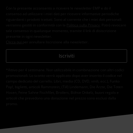
Con la presente acconsento a ricevere le newsletter EMP e do il
consenso ad utilizzare i miei dati per ricevere informative periodiche
riguardanti i prodotti trattati. Sono al corrente che i miei dati personali
verranno gestiti in conformità con la
Politica sulla Privacy
. Potrò revocare
tale consenso in qualunque momento, tramite il link di disiscrizione
presente in ogni newsletter.
Clicca qui
per annullare liscrizione alla newsletter.
Iscriviti
*Attivo per 4 settimane. Non utilizzabile in combinazione con altri codici
promozionali. Lo sconto verrà applicato dopo aver inserito il codice nel
campo dedicato del carrello. Libri, media (CD, DVD, vinili, ecc.), Funko
Pop!, biglietti, articoli Rammstein, (Till) Lindemann, Die Ärzte, Die Toten
Hosen, Feine Sahne Fischfilet, Broilers, Böhse Onkelz, buoni regalo e
articoli che prevedono una donazione nel prezzo sono esclusi dalla
promo.