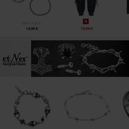
%
RRP
17,99 €
14,99 €
73,94 €