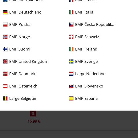
EMP Deutschland
EMP Italia
EMP Polska
EMP Česká Republika
Commenta
EMP Norge
EMP Schweiz
EMP Suomi
EMP Ireland
Ultimi articoli visualizzati
EMP United Kingdom
EMP Sverige
EMP Danmark
Large Nederland
EMP Österreich
EMP Slovensko
Invia un commento
Large Belgique
EMP España
%
15,99 €