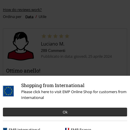
How do reviews work?
Ordina per
Data
Utile
Luciano M.
289 Commenti
Pubblicato in data: giovedì, 25 aprile 2024
Ottimo anello!
etNox sempre di qualità!
Shopping from International
Please click here to visit EMP Online Shop for customers from
International
Ok
Recensione verificata
Il commento è stato utile?
EMP International
EMP France