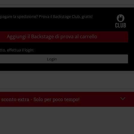
pagare la spedizione? Prova il Backstage Club, gratis!
Aggiungi il Backstage di prova al carrello
tto, effettua il login:
Login
 sconto extra - Solo per poco tempo!
romo:
WEEKEND
Copia il codice
 09/08/2026
 49.99 €.