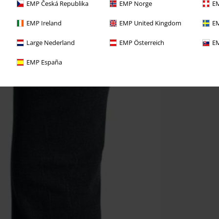
EMP Česká Republika
EMP Norge
EM
EMP Ireland
EMP United Kingdom
EM
Large Nederland
EMP Österreich
EM
EMP España