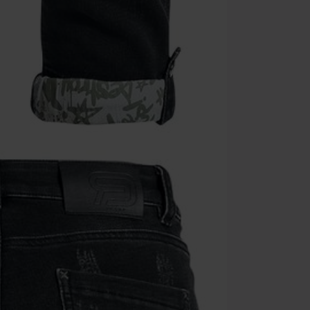
Una volta inse
riepilogo d'ord
Non cumulabile
Media (CD, DVD,
Onkelz, Broile
articoli che i