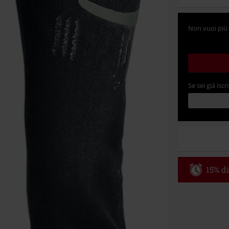
Non vuoi più 
Se sei già iscri
15% di
Codice p
Valido fino al
Ordine minimo