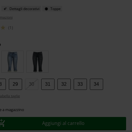
Dettagli decorativi
Toppe
rmazioni
(1)
o
8
29
30
31
32
33
34
abella taglie
le a magazzino
Aggiungi al carrello