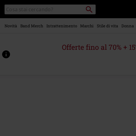
Vai al
Cerca
Cerca
contenuto
Punto
nel
di
principale
catalogo
ritiro
Novità
Band Merch
Intrattenimento
Marchi
Stile di vita
Donna
Offerte fino al 70% + 1
https://www.emp-
online.it/p/poem/579892.html