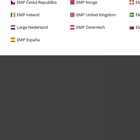
EMP Česká Republika
EMP Norge
EM
EMP Ireland
EMP United Kingdom
EM
Large Nederland
EMP Österreich
EM
EMP España