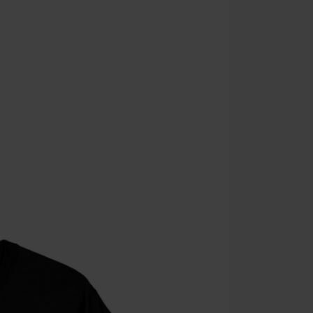
Media (CD, DVD,
Onkelz, Broile
articoli che i