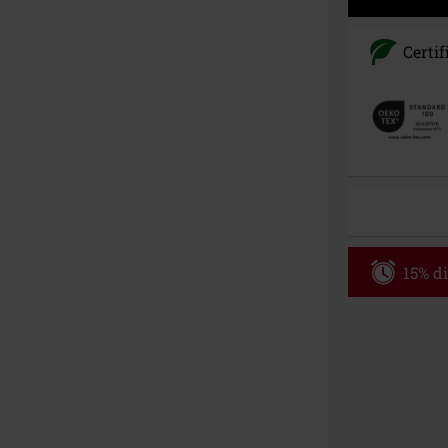
Certif
15% di
Codice p
Valido fino al
Ordine minimo
Una volta inse
riepilogo d'ord
Non cumulabile