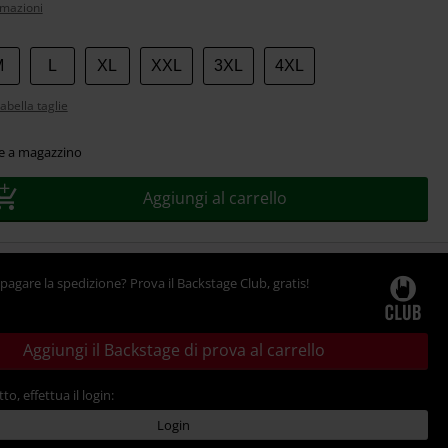
rmazioni
M
L
XL
XXL
3XL
4XL
abella taglie
le a magazzino
Aggiungi al carrello
pagare la spedizione? Prova il Backstage Club, gratis!
Aggiungi il Backstage di prova al carrello
tto, effettua il login:
Login