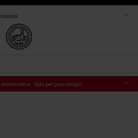
icazioni
 sconto extra - Solo per poco tempo!
romo:
WEEKEND
Copia il codice
 09/08/2026
 49.99 €.
rito il codice promozionale, lo sconto verrà applicato automaticamente al
ine.
 con altre offerte Codici promozionali. Sono esclusi dalla promozione: Libri,