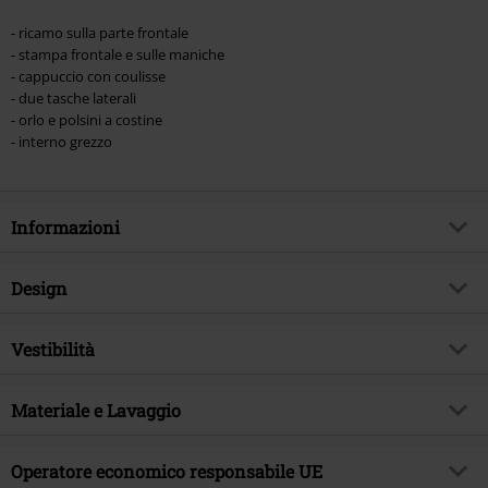
- ricamo sulla parte frontale
- stampa frontale e sulle maniche
- cappuccio con coulisse
- due tasche laterali
- orlo e polsini a costine
- interno grezzo
Informazioni
Codice articolo
579719
Design
Titolo
Pokémon
Tipologia prodotto
Felpa jogging
Tema
Vestibilità
Fan merch, Videogame, Nintendo,
Pikachu
Modello
neutro
Vestibilità/Top
Regular
Autografato
No
Stampato
Materiale e Lavaggio
si
Lughezza (abbigliamento)
Normale
Licenza
Prodotti con licenza ufficiale
Forma colletto
Cappuccio
Materiale esterno
60% cotone, 40% poliestere
Operatore economico responsabile UE
Licenze Entertainment
Pokémon
Forma maniche
Maniche standard