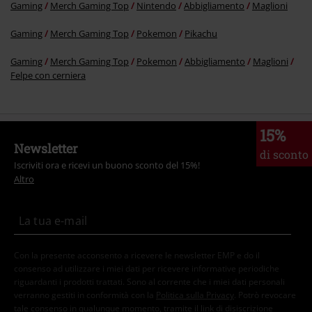
Gaming
Merch Gaming Top
Nintendo
Abbigliamento
Maglioni
Gaming
Merch Gaming Top
Pokemon
Pikachu
Gaming
Merch Gaming Top
Pokemon
Abbigliamento
Maglioni
Felpe con cerniera
15%
Newsletter
di sconto
Iscriviti ora e ricevi un buono sconto del 15%!
Altro
Con la presente acconsento a ricevere le newsletter EMP e do il
consenso ad utilizzare i miei dati per ricevere informative periodiche
riguardanti i prodotti trattati. Sono al corrente che i miei dati personali
verranno gestiti in conformità con la
Politica sulla Privacy
. Potrò revocare
tale consenso in qualunque momento, tramite il link di disiscrizione