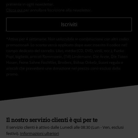
presente in ogni newsletter.
Clicca qui
per annullare liscrizione alla newsletter.
Iscriviti
*Attivo per 4 settimane. Non utilizzabile in combinazione con altri codici
promozionali. Lo sconto verrà applicato dopo aver inserito il codice nel
campo dedicato del carrello. Libri, media (CD, DVD, vinili, ecc.), Funko
Pop!, biglietti, articoli Rammstein, (Till) Lindemann, Die Ärzte, Die Toten
Hosen, Feine Sahne Fischfilet, Broilers, Böhse Onkelz, buoni regalo e
articoli che prevedono una donazione nel prezzo sono esclusi dalla
promo.
Il nostro servizio clienti è qui per te
Il servizio clienti è attivo dalle Lunedì alle 08:30 (Lun - Ven, esclusi
festivi).
Informazioni ulteriori