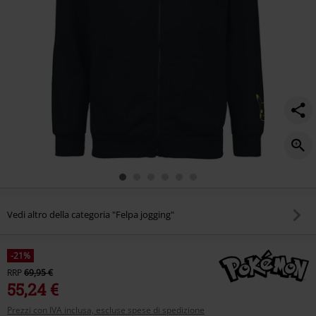
Vedi altro della categoria "Felpa jogging"
-21%
RRP
69,95 €
55,24 €
Prezzi con IVA inclusa, escluse spese di spedizione