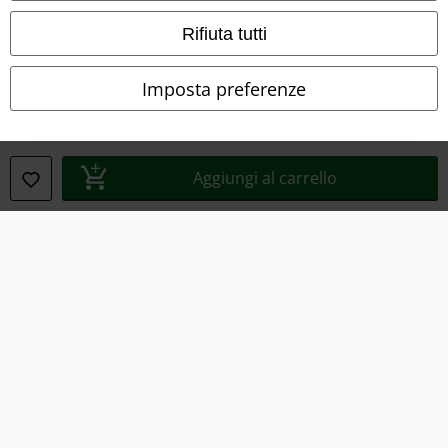
Dichiarazione di Conformità
Rifiuta tutti
Informazioni sull'accessibilità
Imposta preferenze
Impostazioni cookie
Esercita Recesso
Aggiungi al carrello
I prezzi sono IVA compresa. Spese di
trasporto escluse
© 1986-2026 EMP Mailorder Italia S.r.l.
Gli altri shop EMP nel mondo
EMP International
EMP France