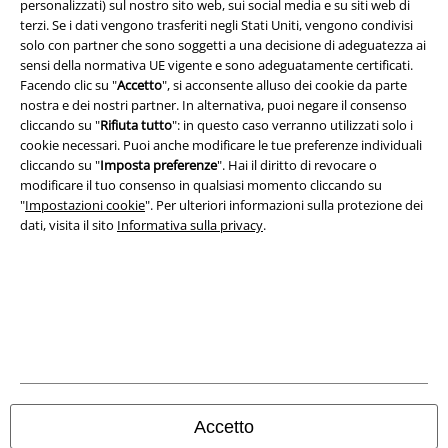
personalizzati) sul nostro sito web, sui social media e su siti web di
terzi. Se i dati vengono trasferiti negli Stati Uniti, vengono condivisi
solo con partner che sono soggetti a una decisione di adeguatezza ai
sensi della normativa UE vigente e sono adeguatamente certificati.
Facendo clic su "
Accetto
", si acconsente alluso dei cookie da parte
nostra e dei nostri partner. In alternativa, puoi negare il consenso
cliccando su "
Rifiuta tutto
": in questo caso verranno utilizzati solo i
cookie necessari. Puoi anche modificare le tue preferenze individuali
cliccando su "
Imposta preferenze
". Hai il diritto di revocare o
modificare il tuo consenso in qualsiasi momento cliccando su
"
Impostazioni cookie
". Per ulteriori informazioni sulla protezione dei
dati, visita il sito
Informativa sulla privacy
.
Info legali
Termini & Condizioni
Redazione
Legge sulla Privacy
Accetto
Smaltimento rifiuti e protezione dell’ambiente