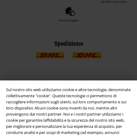
Bonifico bancario
Contrassegno
Spedizione
App EMP
Sul nostro sito web utilizziamo cookie e altre tecnologie, denominate
Scarica la nuova app di EMP!
collettivamente "cookie". Queste tecnologie ci permettono di
raccogliere informazioni sugli utenti, sul loro comportamento e sui
loro dispositivi. Alcuni cookie sono inseriti da noi, mentre altri
provengono dai nostri partner. Noi e i nostri partner utilizziamo i
cookie per garantire laffidabilità e la sicurezza del nostro sito web,
per migliorare e personalizzare la tua esperienza di acquisto, per
A Warner Music Group Company
condurre analisi e per scopi di marketing (ad esempio, annunci