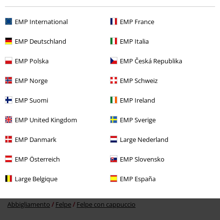
Ultimi articoli visualizzati
EMP International
EMP France
EMP Deutschland
EMP Italia
EMP Polska
EMP Česká Republika
EMP Norge
EMP Schweiz
EMP Suomi
EMP Ireland
-21%
EMP United Kingdom
EMP Sverige
RRP
69,95 €
55,24 €
EMP Danmark
Large Nederland
EMP Österreich
EMP Slovensko
Altre Categorie. Altre Scelte.
Large Belgique
EMP España
Abbigliamento
Felpe
Felpe con cerniera
Abbigliamento
Felpe
Felpe con cappuccio