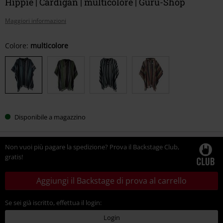
Hippie | Cardigan | multicolore | Guru-Shop
Maggiori informazioni
Scegli
Colore:
multicolore
la
tua
taglia
Disponibile a magazzino
Non vuoi più pagare la spedizione? Prova il Backstage Club,
gratis!
Aggiungi il Backstage di prova al carrello
Se sei già iscritto, effettua il login:
Login