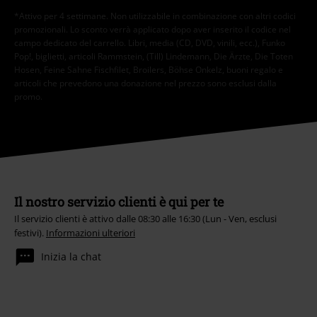
*Attivo per 4 settimane. Non utilizzabile in combinazione con altri codici
promozionali. Lo sconto verrà applicato dopo aver inserito il codice nel
campo dedicato del carrello. Libri, media (CD, DVD, vinili, ecc.), Funko
Pop!, biglietti, articoli Rammstein, (Till) Lindemann, Die Ärzte, Die Toten
Hosen, Feine Sahne Fischfilet, Broilers, Böhse Onkelz, buoni regalo e
articoli che prevedono una donazione nel prezzo sono esclusi dalla
promo.
Il nostro servizio clienti è qui per te
Il servizio clienti è attivo dalle 08:30 alle 16:30 (Lun - Ven, esclusi
festivi).
Informazioni ulteriori
Inizia la chat