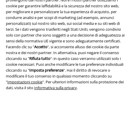
provengono dai nostri partner. Noi e i nostri partner utilizziamo i
cookie per garantire laffidabilità e la sicurezza del nostro sito web,
per migliorare e personalizzare la tua esperienza di acquisto, per
condurre analisi e per scopi di marketing (ad esempio, annunci
personalizzati) sul nostro sito web, sui social media e su siti web di
terzi. Se i dati vengono trasferiti negli Stati Uniti, vengono condivisi
solo con partner che sono soggetti a una decisione di adeguatezza ai
sensi della normativa UE vigente e sono adeguatamente certificati.
Info legali
Facendo clic su "
Accetto
", si acconsente alluso dei cookie da parte
nostra e dei nostri partner. In alternativa, puoi negare il consenso
Termini & Condizioni
cliccando su "
Rifiuta tutto
": in questo caso verranno utilizzati solo i
cookie necessari. Puoi anche modificare le tue preferenze individuali
Redazione
cliccando su "
Imposta preferenze
". Hai il diritto di revocare o
modificare il tuo consenso in qualsiasi momento cliccando su
"
Impostazioni cookie
". Per ulteriori informazioni sulla protezione dei
Legge sulla Privacy
dati, visita il sito
Informativa sulla privacy
.
Smaltimento rifiuti e protezione dell’ambiente
Dichiarazione di Conformità
Informazioni sull'accessibilità