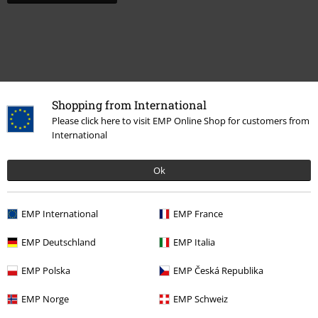
Shopping from International
Please click here to visit EMP Online Shop for customers from
International
Ok
Altre Categorie. Altre Scelte.
Abbigliamento & accessori
Top
Giacche
EMP International
EMP France
Marchi di abbigliamento
Abbigliamento
Giacche
EMP Deutschland
EMP Italia
Marchi di abbigliamento
Guru Shop
EMP Polska
EMP Česká Republika
Stile
Rockwear
Abbigliamento
Giacche
Mantelli
EMP Norge
EMP Schweiz