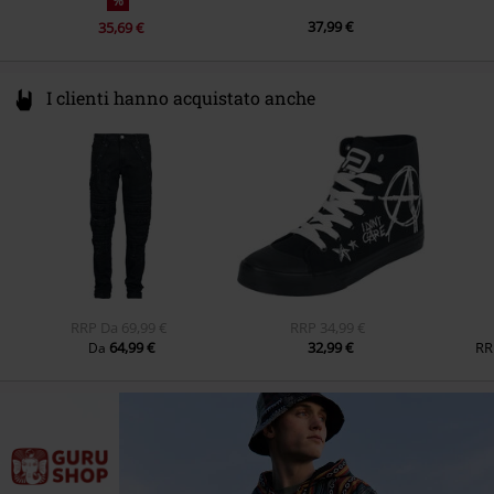
%
37,99 €
35,69 €
I clienti hanno acquistato anche
RRP
Da
69,99 €
RRP
34,99 €
64,99 €
32,99 €
RR
Da