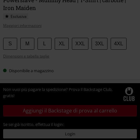
Iron Maiden
Esclusiva
Maggiori informazioni
Scegli
S
M
L
XL
XXL
3XL
4XL
la
Dimensioni e tabella taglie
tua
taglia
Disponibile a magazzino
Non vuoi più pagare la spedizione? Prova il Backstage Club,
gratis!
Aggiungi il Backstage di prova al carrello
Se sei già iscritto, effettua il login:
Login