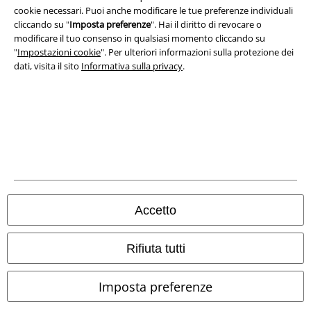
cookie necessari. Puoi anche modificare le tue preferenze individuali
cliccando su "
Imposta preferenze
". Hai il diritto di revocare o
modificare il tuo consenso in qualsiasi momento cliccando su
"
Impostazioni cookie
". Per ulteriori informazioni sulla protezione dei
dati, visita il sito
Informativa sulla privacy
.
Info legali
Termini & Condizioni
Redazione
Legge sulla Privacy
Accetto
Smaltimento rifiuti e protezione dell’ambiente
Rifiuta tutti
Dichiarazione di Conformità
Imposta preferenze
Informazioni sull'accessibilità