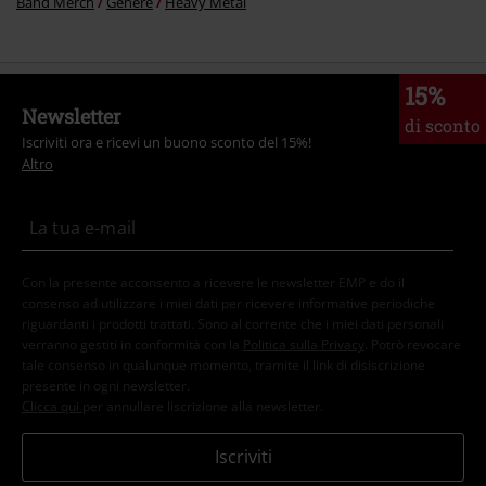
Band Merch
Genere
Heavy Metal
15%
Newsletter
di sconto
Iscriviti ora e ricevi un buono sconto del 15%!
Altro
Con la presente acconsento a ricevere le newsletter EMP e do il
consenso ad utilizzare i miei dati per ricevere informative periodiche
riguardanti i prodotti trattati. Sono al corrente che i miei dati personali
verranno gestiti in conformità con la
Politica sulla Privacy
. Potrò revocare
tale consenso in qualunque momento, tramite il link di disiscrizione
presente in ogni newsletter.
Clicca qui
per annullare liscrizione alla newsletter.
Iscriviti