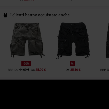
I clienti hanno acquistato anche
-20%
%
RRP
Da
44,99 €
35,99 €
35,19 €
RRP
Da
Da