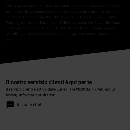
*Attivo per 4 settimane. Non utilizzabile in combinazione con altri codici
promozionali. Lo sconto verrà applicato dopo aver inserito il codice nel
campo dedicato del carrello. Libri, media (CD, DVD, vinili, ecc.), Funko
Pop!, biglietti, articoli Rammstein, (Till) Lindemann, Die Ärzte, Die Toten
Hosen, Feine Sahne Fischfilet, Broilers, Böhse Onkelz, buoni regalo e
articoli che prevedono una donazione nel prezzo sono esclusi dalla
promo.
Il nostro servizio clienti è qui per te
Il servizio clienti è attivo dalle Lunedì alle 08:30 (Lun - Ven, esclusi
festivi).
Informazioni ulteriori
Inizia la chat