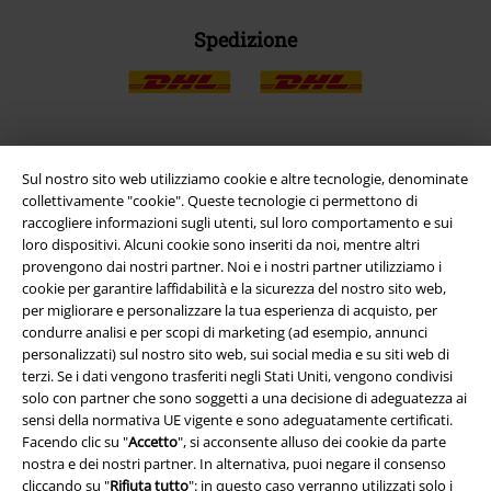
Spedizione
App EMP
Sul nostro sito web utilizziamo cookie e altre tecnologie, denominate
collettivamente "cookie". Queste tecnologie ci permettono di
Scarica la nuova app di EMP!
raccogliere informazioni sugli utenti, sul loro comportamento e sui
loro dispositivi. Alcuni cookie sono inseriti da noi, mentre altri
provengono dai nostri partner. Noi e i nostri partner utilizziamo i
cookie per garantire laffidabilità e la sicurezza del nostro sito web,
per migliorare e personalizzare la tua esperienza di acquisto, per
condurre analisi e per scopi di marketing (ad esempio, annunci
A Warner Music Group Company
personalizzati) sul nostro sito web, sui social media e su siti web di
terzi. Se i dati vengono trasferiti negli Stati Uniti, vengono condivisi
solo con partner che sono soggetti a una decisione di adeguatezza ai
sensi della normativa UE vigente e sono adeguatamente certificati.
Facendo clic su "
Accetto
", si acconsente alluso dei cookie da parte
nostra e dei nostri partner. In alternativa, puoi negare il consenso
cliccando su "
Rifiuta tutto
": in questo caso verranno utilizzati solo i