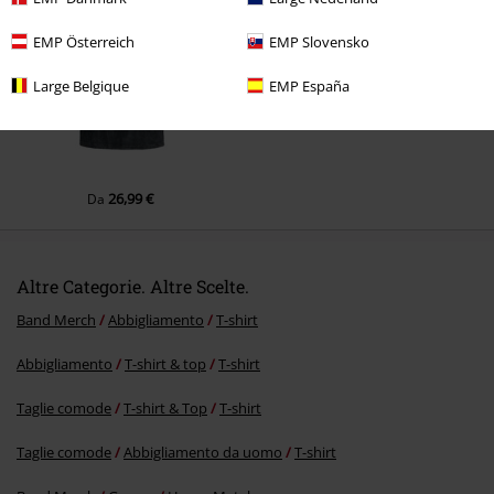
EMP Österreich
EMP Slovensko
Large Belgique
EMP España
26,99 €
Da
Altre Categorie. Altre Scelte.
Band Merch
Abbigliamento
T-shirt
Abbigliamento
T-shirt & top
T-shirt
Taglie comode
T-shirt & Top
T-shirt
Taglie comode
Abbigliamento da uomo
T-shirt