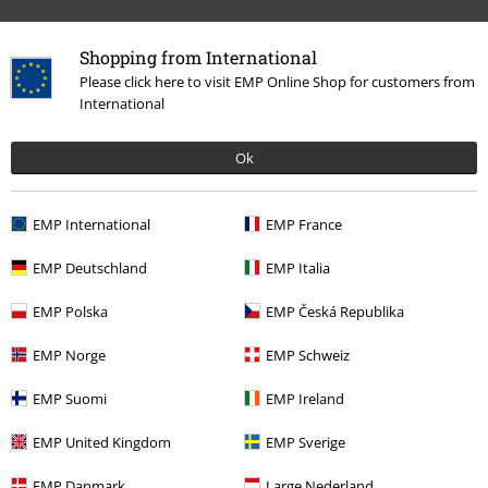
Shopping from International
0 recensioni
Please click here to visit EMP Online Shop for customers from
International
Scrivi la tua recensione di "Powerslave - Mummy Head".
Ok
Scrivi una recensione
EMP International
EMP France
EMP Deutschland
EMP Italia
EMP Polska
EMP Česká Republika
EMP Norge
EMP Schweiz
EMP Suomi
EMP Ireland
Ultimi articoli visualizzati
EMP United Kingdom
EMP Sverige
EMP Danmark
Large Nederland