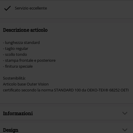
Rammstein, (Till) Lindemann, Böhse Onkelz, Broilers, Die Ärzte, Die Toten
Servizio eccellente
Hosen, Metality, Funko Pop!, i Buoni Regalo e gli articoli che includono una
quota di donazione.
Descrizione articolo
- lunghezza standard
- taglio regular
- scollo tondo
- stampa frontale e posteriore
- finitura speciale
Sostenibilità:
Articolo base Outer Vision
certificato secondo la norma STANDARD 100 da OEKO-TEX® 68252 OETI
Informazioni
Codice articolo
577234
Design