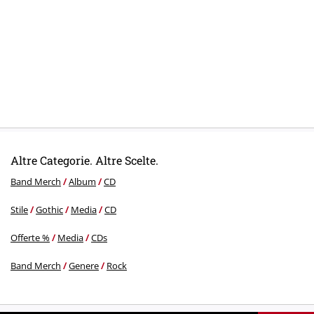
5.
Hermes The Thrice-Freatest
6.
Beyond The Matter
7.
The Big Bang Is My Light
8.
Pale Blue Dot
9.
Leviathan Of Gold [Part III: Become...]
Altre Categorie. Altre Scelte.
Band Merch
Album
CD
Stile
Gothic
Media
CD
Offerte %
Media
CDs
Band Merch
Genere
Rock