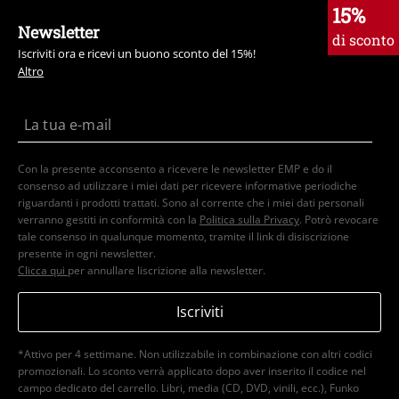
15%
Newsletter
di sconto
Iscriviti ora e ricevi un buono sconto del 15%!
Altro
Con la presente acconsento a ricevere le newsletter EMP e do il
consenso ad utilizzare i miei dati per ricevere informative periodiche
riguardanti i prodotti trattati. Sono al corrente che i miei dati personali
verranno gestiti in conformità con la
Politica sulla Privacy
. Potrò revocare
tale consenso in qualunque momento, tramite il link di disiscrizione
presente in ogni newsletter.
Clicca qui
per annullare liscrizione alla newsletter.
Iscriviti
*Attivo per 4 settimane. Non utilizzabile in combinazione con altri codici
promozionali. Lo sconto verrà applicato dopo aver inserito il codice nel
campo dedicato del carrello. Libri, media (CD, DVD, vinili, ecc.), Funko