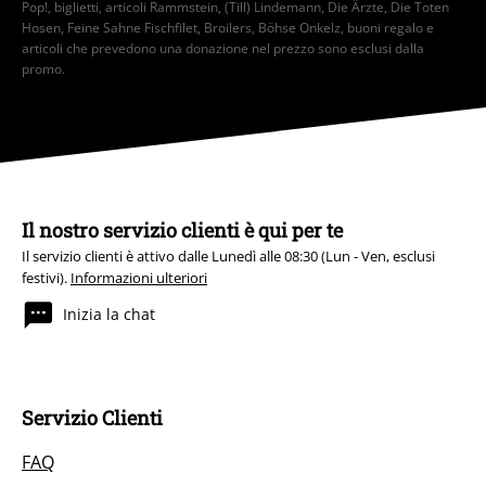
Pop!, biglietti, articoli Rammstein, (Till) Lindemann, Die Ärzte, Die Toten
Hosen, Feine Sahne Fischfilet, Broilers, Böhse Onkelz, buoni regalo e
articoli che prevedono una donazione nel prezzo sono esclusi dalla
promo.
Il nostro servizio clienti è qui per te
Il servizio clienti è attivo dalle Lunedì alle 08:30 (Lun - Ven, esclusi
festivi).
Informazioni ulteriori
Inizia la chat
Servizio Clienti
FAQ