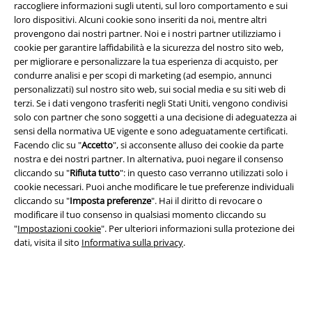
raccogliere informazioni sugli utenti, sul loro comportamento e sui
loro dispositivi. Alcuni cookie sono inseriti da noi, mentre altri
provengono dai nostri partner. Noi e i nostri partner utilizziamo i
cookie per garantire laffidabilità e la sicurezza del nostro sito web,
Info legali
per migliorare e personalizzare la tua esperienza di acquisto, per
condurre analisi e per scopi di marketing (ad esempio, annunci
Termini & Condizioni
personalizzati) sul nostro sito web, sui social media e su siti web di
terzi. Se i dati vengono trasferiti negli Stati Uniti, vengono condivisi
Redazione
solo con partner che sono soggetti a una decisione di adeguatezza ai
sensi della normativa UE vigente e sono adeguatamente certificati.
Facendo clic su "
Accetto
", si acconsente alluso dei cookie da parte
Legge sulla Privacy
nostra e dei nostri partner. In alternativa, puoi negare il consenso
cliccando su "
Rifiuta tutto
": in questo caso verranno utilizzati solo i
Smaltimento rifiuti e protezione dell’ambiente
cookie necessari. Puoi anche modificare le tue preferenze individuali
cliccando su "
Imposta preferenze
". Hai il diritto di revocare o
Dichiarazione di Conformità
modificare il tuo consenso in qualsiasi momento cliccando su
"
Impostazioni cookie
". Per ulteriori informazioni sulla protezione dei
Informazioni sull'accessibilità
dati, visita il sito
Informativa sulla privacy
.
Impostazioni cookie
Esercita Recesso