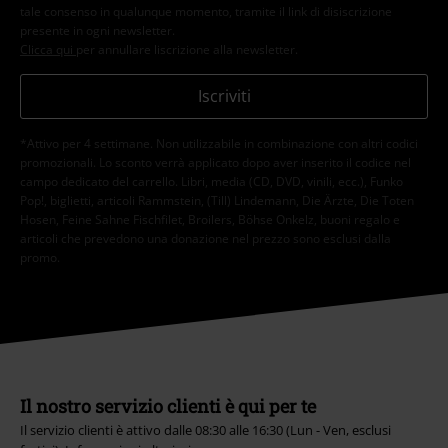
tale consenso in qualunque momento, tramite il link di disiscrizione
presente in ogni newsletter.
Clicca qui
per annullare liscrizione alla newsletter.
Iscriviti
*Attivo per 4 settimane. Non utilizzabile in combinazione con altri codici
promozionali. Lo sconto verrà applicato dopo aver inserito il codice nel
campo dedicato del carrello. Libri, media (CD, DVD, vinili, ecc.), Funko
Pop!, biglietti, articoli Rammstein, (Till) Lindemann, Die Ärzte, Die Toten
Hosen, Feine Sahne Fischfilet, Broilers, Böhse Onkelz, buoni regalo e
articoli che prevedono una donazione nel prezzo sono esclusi dalla
promo.
Il nostro servizio clienti è qui per te
Il servizio clienti è attivo dalle 08:30 alle 16:30 (Lun - Ven, esclusi