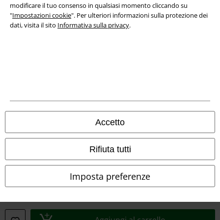
Smaltimento rifiuti e protezione dell’ambiente
modificare il tuo consenso in qualsiasi momento cliccando su
"
Impostazioni cookie
". Per ulteriori informazioni sulla protezione dei
Dichiarazione di Conformità
dati, visita il sito
Informativa sulla privacy
.
Informazioni sull'accessibilità
Impostazioni cookie
Esercita Recesso
I prezzi sono IVA compresa. Spese di
trasporto escluse
Accetto
© 1986-2026 EMP Mailorder Italia S.r.l.
Rifiuta tutti
Imposta preferenze
Gli altri shop EMP nel mondo
EMP International
EMP France
Aggiungi al carrello