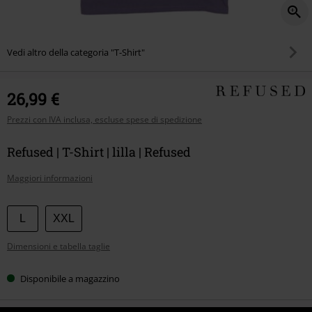
Vedi altro della categoria "T-Shirt"
26,99 €
Prezzi con IVA inclusa, escluse spese di spedizione
Refused | T-Shirt | lilla | Refused
Maggiori informazioni
Scegli
L
XXL
la
Dimensioni e tabella taglie
tua
taglia
Disponibile a magazzino