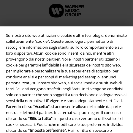
Sul nostro sito web utilizziamo cookie e altre tecnologie, denominate
collettivamente "cookie". Queste tecnologie ci permettono di
raccogliere informazioni sugli utenti, sul loro comportamento e sui
loro dispositivi. Alcuni cookie sono inseriti da noi, mentre altri
provengono dai nostri partner. Noi e i nostri partner utilizziamo i
cookie per garantire laffidabilità e la sicurezza del nostro sito web,
per migliorare e personalizzare la tua esperienza di acquisto, per
condurre analisi e per scopi di marketing (ad esempio, annunci
Info legali
personalizzati) sul nostro sito web, sui social media e su siti web di
terzi. Se i dati vengono trasferiti negli Stati Uniti, vengono condivisi
Termini & Condizioni
solo con partner che sono soggetti a una decisione di adeguatezza ai
sensi della normativa UE vigente e sono adeguatamente certificati.
Redazione
Facendo clic su "
Accetto
", si acconsente alluso dei cookie da parte
nostra e dei nostri partner. In alternativa, puoi negare il consenso
cliccando su "
Rifiuta tutto
": in questo caso verranno utilizzati solo i
Legge sulla Privacy
cookie necessari. Puoi anche modificare le tue preferenze individuali
cliccando su "
Imposta preferenze
". Hai il diritto di revocare o