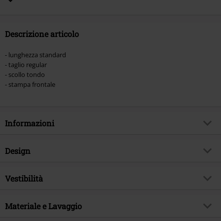
Descrizione articolo
- lunghezza standard
- taglio regular
- scollo tondo
- stampa frontale
Informazioni
Codice articolo
585186
Design
Titolo
Refused
Tipologia prodotto
T-Shirt
Genere Musicale
Vestibilità
Hardcore
Modello
neutro
Tema
Band merch, Band
Vestibilità/Top
Regular
Stampato
Materiale e Lavaggio
si
Autografato
No
Lughezza (abbigliamento)
Normale
Stile stampa
con stampa