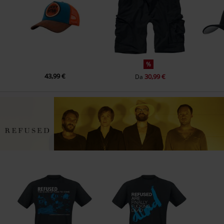
%
43,99 €
30,99 €
Da