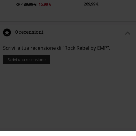
269,99 €
RRP
29,99 €
15,99 €
0 recensioni
Scrivi la tua recensione di "Rock Rebel by EMP".
Scrivi una recensione
Ultimi articoli visualizzati