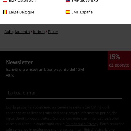
EMP Österreich
EMP Slovensko
Collezioni
Free Spirit
Large Belgique
EMP España
Marchi di abbigliamento
Brands by EMP
Rock Rebel by EMP
Intimo
Abbigliamento
Intimo
Boxer
15%
Newsletter
di sconto
Iscriviti ora e ricevi un buono sconto del 15%!
Altro
Con la presente acconsento a ricevere le newsletter EMP e do il
consenso ad utilizzare i miei dati per ricevere informative periodiche
riguardanti i prodotti trattati. Sono al corrente che i miei dati personali
verranno gestiti in conformità con la
Politica sulla Privacy
. Potrò revocare
tale consenso in qualunque momento, tramite il link di disiscrizione