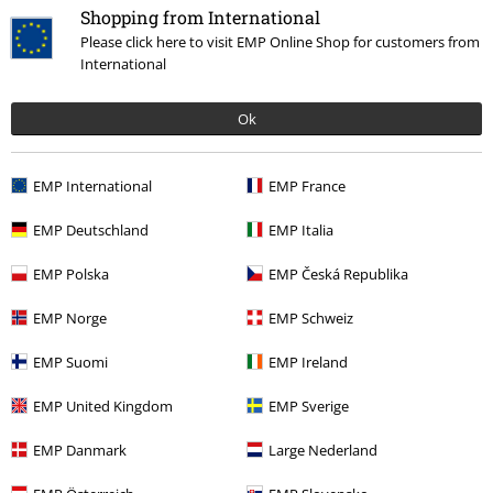
Shopping from International
Please click here to visit EMP Online Shop for customers from
International
Ok
EMP International
EMP France
-23%
EMP Deutschland
EMP Italia
RRP
29,99 €
22,94 €
EMP Polska
EMP Česká Republika
EMP Norge
EMP Schweiz
Altre Categorie. Altre Scelte.
EMP Suomi
EMP Ireland
Marchi di abbigliamento
Abbigliamento
EMP United Kingdom
EMP Sverige
Marchi di abbigliamento
Brands by EMP
Uomo
Rock Rebel by
EMP
Abbigliamento
EMP Danmark
Large Nederland
Marchi di abbigliamento
Brands by EMP
Rock Rebel by EMP