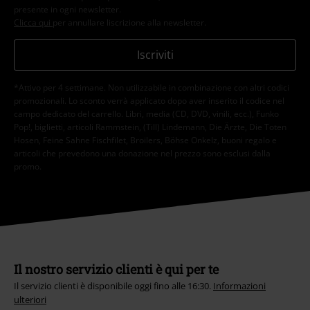
presente in ogni newsletter.
Clicca qui
per annullare liscrizione alla newsletter.
Iscriviti
*Attivo per 4 settimane. Non utilizzabile in combinazione con altri codici
promozionali. Lo sconto verrà applicato dopo aver inserito il codice nel
campo dedicato del carrello. Libri, media (CD, DVD, vinili, ecc.), Funko
Pop!, biglietti, articoli Rammstein, (Till) Lindemann, Die Ärzte, Die Toten
Hosen, Feine Sahne Fischfilet, Broilers, Böhse Onkelz, buoni regalo e
articoli che prevedono una donazione nel prezzo sono esclusi dalla
promo.
Il nostro servizio clienti è qui per te
Il servizio clienti è disponibile oggi fino alle 16:30.
Informazioni
ulteriori