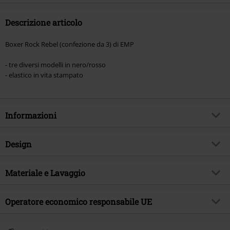
Descrizione articolo
Boxer Rock Rebel (confezione da 3) di EMP
- tre diversi modelli in nero/rosso
- elastico in vita stampato
Informazioni
Codice articolo
564090
Design
Titolo
Rock Rebel by EMP
Tipologia prodotto
Set di boxer
Brand
Materiale e Lavaggio
Rock Rebel by EMP
Modello
neutro, Stampa allover
Esclusiva EMP
Si
Materiale esterno
95% cotone, 5% spandex
Dettagli
Operatore economico responsabile UE
Set di 3 pezzi
Tema
Basic, Abbigliamento Rock, Regali
Etichetta / istruzioni
Lavaggio in lavatrice
Colore
nero
Data di pubblicazione
29/07/2025
E.M.P. Merchandising Handelsgesellschaft mbH