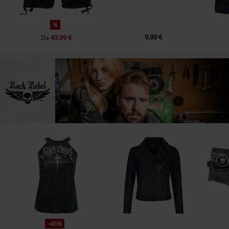
%
9,99 €
43,99 €
Da
-46%