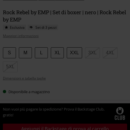
Rock Rebel by EMP | Set di boxer | nero | Rock Rebel
by EMP
Esclusiva
Set di 3 pezzi
Maggiori informazioni
Scegli
S
M
L
XL
XXL
3XL
4XL
la
tua
5XL
taglia
Dimensioni e tabella taglie
Disponibile a magazzino
Non vuoi più pagare la spedizione? Prova il Backstage Club,
gratis!
Aggiungi il Backstage di prova al carrello