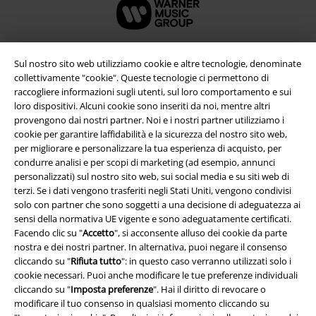
Sul nostro sito web utilizziamo cookie e altre tecnologie, denominate
collettivamente "cookie". Queste tecnologie ci permettono di
raccogliere informazioni sugli utenti, sul loro comportamento e sui
loro dispositivi. Alcuni cookie sono inseriti da noi, mentre altri
provengono dai nostri partner. Noi e i nostri partner utilizziamo i
cookie per garantire laffidabilità e la sicurezza del nostro sito web,
per migliorare e personalizzare la tua esperienza di acquisto, per
condurre analisi e per scopi di marketing (ad esempio, annunci
personalizzati) sul nostro sito web, sui social media e su siti web di
Info legali
terzi. Se i dati vengono trasferiti negli Stati Uniti, vengono condivisi
solo con partner che sono soggetti a una decisione di adeguatezza ai
Termini & Condizioni
sensi della normativa UE vigente e sono adeguatamente certificati.
Facendo clic su "
Accetto
", si acconsente alluso dei cookie da parte
Redazione
nostra e dei nostri partner. In alternativa, puoi negare il consenso
cliccando su "
Rifiuta tutto
": in questo caso verranno utilizzati solo i
Legge sulla Privacy
cookie necessari. Puoi anche modificare le tue preferenze individuali
cliccando su "
Imposta preferenze
". Hai il diritto di revocare o
modificare il tuo consenso in qualsiasi momento cliccando su
Smaltimento rifiuti e protezione dell’ambiente