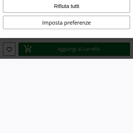
Rifiuta tutti
Dichiarazione di Conformità
Imposta preferenze
Informazioni sull'accessibilità
Impostazioni cookie
Aggiungi al carrello
Esercita Recesso
I prezzi sono IVA compresa. Spese di
trasporto escluse
© 1986-2026 EMP Mailorder Italia S.r.l.
Gli altri shop EMP nel mondo
EMP International
EMP France