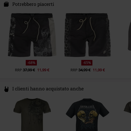
Darmer Esch 70 a
Potrebbero piacerti
Sesso
Uomo
49811 Lingen
Germany
www.emp.de
-68%
-65%
RRP
37,99 €
11,99 €
RRP
34,99 €
11,99 €
I clienti hanno acquistato anche