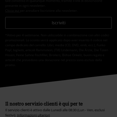
tale consenso in qualunque momento, tramite il link di disiscrizione
presente in ogni newsletter.
Clicca qui
per annullare liscrizione alla newsletter.
Iscriviti
*Attivo per 4 settimane. Non utilizzabile in combinazione con altri codici
promozionali. Lo sconto verrà applicato dopo aver inserito il codice nel
campo dedicato del carrello. Libri, media (CD, DVD, vinili, ecc.), Funko
Pop!, biglietti, articoli Rammstein, (Till) Lindemann, Die Ärzte, Die Toten
Hosen, Feine Sahne Fischfilet, Broilers, Böhse Onkelz, buoni regalo e
articoli che prevedono una donazione nel prezzo sono esclusi dalla
promo.
Il nostro servizio clienti è qui per te
Il servizio clienti è attivo dalle Lunedì alle 08:30 (Lun - Ven, esclusi
festivi).
Informazioni ulteriori