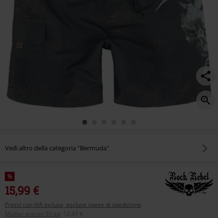
Vedi altro della categoria "Bermuda"
%
15,99 €
Prezzi con IVA inclusa, escluse spese di spedizione
Miglior prezzo 30 gg
:
12,47 €