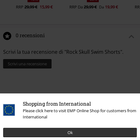
RRP
29,99 €
15,99 €
RRP
Da
29,99 €
19,99 €
RR
Da
0 recensioni
Scrivi la tua recensione di "Rock Skull Swim Shorts".
Scrivi una recensione
Shopping from International
Please click here to visit EMP Online Shop for customers from
International
Ok