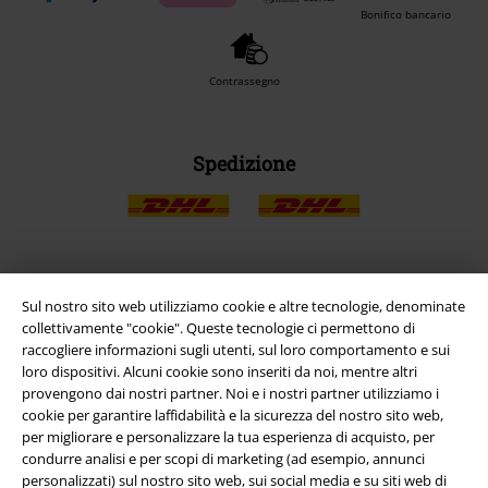
Bonifico bancario
Contrassegno
Spedizione
App EMP
Sul nostro sito web utilizziamo cookie e altre tecnologie, denominate
collettivamente "cookie". Queste tecnologie ci permettono di
Scarica la nuova app di EMP!
raccogliere informazioni sugli utenti, sul loro comportamento e sui
loro dispositivi. Alcuni cookie sono inseriti da noi, mentre altri
provengono dai nostri partner. Noi e i nostri partner utilizziamo i
cookie per garantire laffidabilità e la sicurezza del nostro sito web,
per migliorare e personalizzare la tua esperienza di acquisto, per
condurre analisi e per scopi di marketing (ad esempio, annunci
A Warner Music Group Company
personalizzati) sul nostro sito web, sui social media e su siti web di