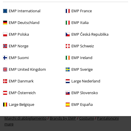
Ultimi articoli visualizzati
EMP International
EMP France
EMP Deutschland
EMP Italia
EMP Polska
EMP Česká Republika
EMP Norge
EMP Schweiz
EMP Suomi
EMP Ireland
%
15,99 €
EMP United Kingdom
EMP Sverige
EMP Danmark
Large Nederland
Altre Categorie. Altre Scelte.
EMP Österreich
EMP Slovensko
Marchi di abbigliamento
Brands by EMP
Uomo
Rock Rebel by
Large Belgique
EMP España
EMP
Abbigliamento
Abbigliamento mare
Marchi di abbigliamento
Brands by EMP
Costumi
Pantaloncini
mare