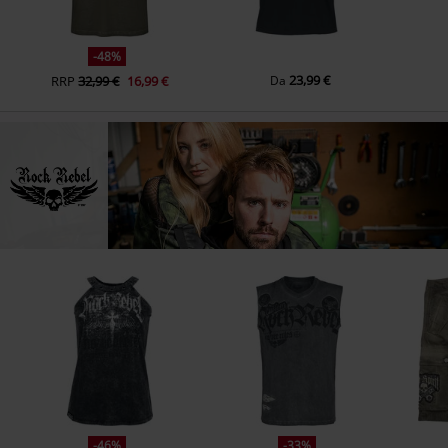
-48%
23,99 €
RRP
32,99 €
16,99 €
Da
-46%
-33%