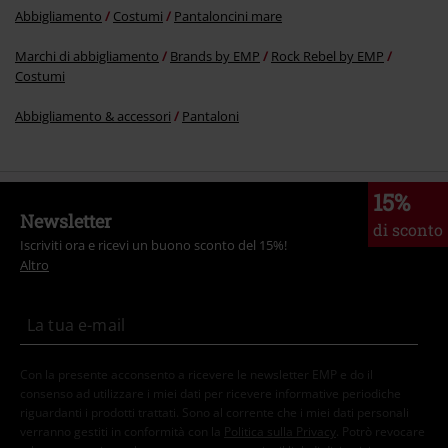
Abbigliamento
Costumi
Pantaloncini mare
Marchi di abbigliamento
Brands by EMP
Rock Rebel by EMP
Costumi
Abbigliamento & accessori
Pantaloni
15%
Newsletter
di sconto
Iscriviti ora e ricevi un buono sconto del 15%!
Altro
Con la presente acconsento a ricevere le newsletter EMP e do il
consenso ad utilizzare i miei dati per ricevere informative periodiche
riguardanti i prodotti trattati. Sono al corrente che i miei dati personali
verranno gestiti in conformità con la
Politica sulla Privacy
. Potrò revocare