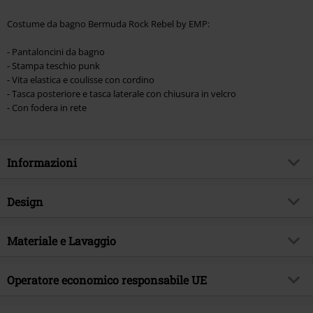
Costume da bagno Bermuda Rock Rebel by EMP:
- Pantaloncini da bagno
- Stampa teschio punk
- Vita elastica e coulisse con cordino
- Tasca posteriore e tasca laterale con chiusura in velcro
- Con fodera in rete
Informazioni
Codice articolo
540246
Design
Titolo
Rock Skull Swim Shorts
Tipologia prodotto
Bermuda
Brand
Materiale e Lavaggio
Rock Rebel by EMP
Modello
neutro
Esclusiva EMP
Si
Materiale esterno
100% poliestere
Colore
Operatore economico responsabile UE
grigio scuro
Tema
Basic
Etichetta / istruzioni
Lavaggio in lavatrice
Data di pubblicazione
12/01/2024
E.M.P. Merchandising Handelsgesellschaft mbH