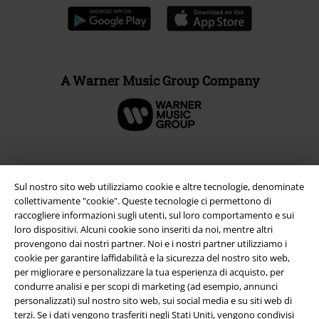
A Warner Music Group Company
Sul nostro sito web utilizziamo cookie e altre tecnologie, denominate
collettivamente "cookie". Queste tecnologie ci permettono di
raccogliere informazioni sugli utenti, sul loro comportamento e sui
loro dispositivi. Alcuni cookie sono inseriti da noi, mentre altri
provengono dai nostri partner. Noi e i nostri partner utilizziamo i
cookie per garantire laffidabilità e la sicurezza del nostro sito web,
per migliorare e personalizzare la tua esperienza di acquisto, per
Info legali
condurre analisi e per scopi di marketing (ad esempio, annunci
personalizzati) sul nostro sito web, sui social media e su siti web di
Termini & Condizioni
terzi. Se i dati vengono trasferiti negli Stati Uniti, vengono condivisi