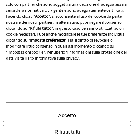
solo con partner che sono soggetti a una decisione di adeguatezza ai
sensi della normativa UE vigente e sono adeguatamente certificati.
Redazione
Facendo clic su "
Accetto
", si acconsente alluso dei cookie da parte
nostra e dei nostri partner. In alternativa, puoi negare il consenso
Legge sulla Privacy
cliccando su "
Rifiuta tutto
": in questo caso verranno utilizzati solo i
cookie necessari. Puoi anche modificare le tue preferenze individuali
Smaltimento rifiuti e protezione dell’ambiente
cliccando su "
Imposta preferenze
". Hai il diritto di revocare o
modificare il tuo consenso in qualsiasi momento cliccando su
Dichiarazione di Conformità
"
Impostazioni cookie
". Per ulteriori informazioni sulla protezione dei
dati, visita il sito
Informativa sulla privacy
.
Informazioni sull'accessibilità
Impostazioni cookie
Esercita Recesso
I prezzi sono IVA compresa. Spese di
trasporto escluse
© 1986-2026 EMP Mailorder Italia S.r.l.
Accetto
Rifiuta tutti