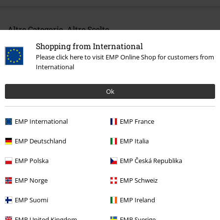
Altre Categorie. Altre Scelte.
Band Merch
Top Bands
Guns n' Roses
Shopping from International
Please click here to visit EMP Online Shop for customers from
Band Merch
Album
Vinili
International
Band Merch
Genere
Hardrock
Ok
Band Merch
Genere
Rock
EMP International
EMP France
Offerte %
Media
EMP Deutschland
EMP Italia
EMP Polska
EMP Česká Republika
15%
Newsletter
di sconto
EMP Norge
EMP Schweiz
Iscriviti ora e ricevi un buono sconto del 15%!
Altro
EMP Suomi
EMP Ireland
EMP United Kingdom
EMP Sverige