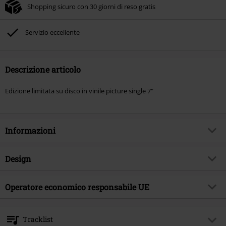
Shopping sicuro con 30 giorni di reso gratis
Servizio eccellente
Descrizione articolo
Edizione limitata su disco in vinile picture single 7"
Informazioni
Codice articolo
581220
Design
Titolo
Rock X-plosion
Tipologia prodotto
SINGOLO
Genere Musicale
Operatore economico responsabile UE
Hard Rock
Media - Formato 1-3
7"-Singolo
Tema
Band
OPEN - Orchard Physical European Network GmbH
Boulevard der EU 8
Band
Guns N' Roses
Tracklist