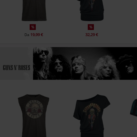
%
%
19,99 €
32,29 €
Da