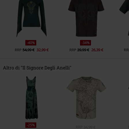
-40%
-34%
RRP
54,99 €
32,99 €
RRP
39,99 €
26,39 €
RR
Altro di "Il Signore Degli Anelli"
-25%
RRP
34,99 €