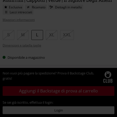
Esclusiva
Ricamato
Dettagli in metallo
Lacci intrecciati
Maggiori informazioni
Scegli
S
M
L
XL
XXL
la
Dimensioni e tabella taglie
tua
taglia
Disponibile a magazzino
Non vuoi più pagare la spedizione? Prova il Backstage Club,
gratis!
Aggiungi il Backstage di prova al carrello
Se sei già iscritto, effettua il login:
Login