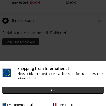
RRP
69,99 €
51,99 €
32,99 €
0 recensioni
Scrivi la tua recensione di "Rohirrim".
Scrivi una recensione
Shopping from International
Please click here to visit EMP Online Shop for customers from
International
Ok
EMP International
EMP France