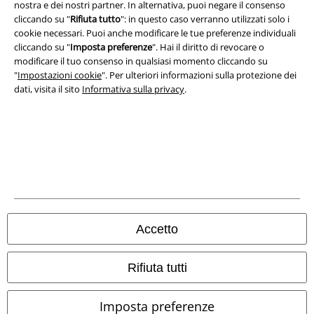
nostra e dei nostri partner. In alternativa, puoi negare il consenso
Legge sulla Privacy
cliccando su "
Rifiuta tutto
": in questo caso verranno utilizzati solo i
cookie necessari. Puoi anche modificare le tue preferenze individuali
Smaltimento rifiuti e protezione dell’ambiente
cliccando su "
Imposta preferenze
". Hai il diritto di revocare o
modificare il tuo consenso in qualsiasi momento cliccando su
"
Impostazioni cookie
". Per ulteriori informazioni sulla protezione dei
Dichiarazione di Conformità
dati, visita il sito
Informativa sulla privacy
.
Informazioni sull'accessibilità
Impostazioni cookie
Esercita Recesso
I prezzi sono IVA compresa. Spese di
trasporto escluse
© 1986-2026 EMP Mailorder Italia S.r.l.
Accetto
Rifiuta tutti
Gli altri shop EMP nel mondo
Imposta preferenze