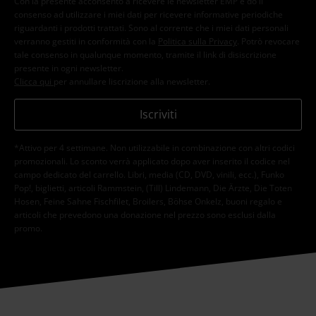
Con la presente acconsento a ricevere le newsletter EMP e do il
consenso ad utilizzare i miei dati per ricevere informative periodiche
riguardanti i prodotti trattati. Sono al corrente che i miei dati personali
verranno gestiti in conformità con la
Politica sulla Privacy
. Potrò revocare
tale consenso in qualunque momento, tramite il link di disiscrizione
presente in ogni newsletter.
Clicca qui
per annullare liscrizione alla newsletter.
Iscriviti
*Attivo per 4 settimane. Non utilizzabile in combinazione con altri codici
promozionali. Lo sconto verrà applicato dopo aver inserito il codice nel
campo dedicato del carrello. Libri, media (CD, DVD, vinili, ecc.), Funko
Pop!, biglietti, articoli Rammstein, (Till) Lindemann, Die Ärzte, Die Toten
Hosen, Feine Sahne Fischfilet, Broilers, Böhse Onkelz, buoni regalo e
articoli che prevedono una donazione nel prezzo sono esclusi dalla
promo.