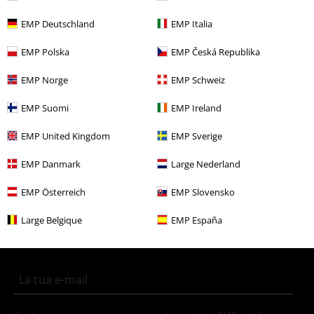
Altre Categorie. Altre Scelte.
Abbigliamento & accessori
Top
EMP Deutschland
EMP Italia
Donna
Esclusiva
EMP Polska
EMP Česká Republika
Donna
Abbigliamento
Cappotti
EMP Norge
EMP Schweiz
Intrattenimento
EMP Suomi
EMP Ireland
Novità
Abbigliamento
Cappotti
EMP United Kingdom
EMP Sverige
EMP Danmark
Large Nederland
15%
EMP Österreich
EMP Slovensko
Newsletter
di sconto
Large Belgique
EMP España
Iscriviti ora e ricevi un buono sconto del 15%!
Altro