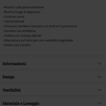
- Ricamo sulla parte anteriore
- Ricamo lungo il cappuccio
- Cuciture curve
- Tasche laterali
- Chiusura: cerniera nascosta con bottoni a pressione
- Cerniera con emblema
- Fodera con stampa allover
- Allacciatura sul retro per una vestibilità regolabile
- Polsini con risvolto
Informazioni
Codice articolo
565699
Design
Titolo
Rohirrim
Tipologia prodotto
Cappotti
Esclusiva EMP
Vestibilità
Si
Modello
neutro
Tema
Fan merch, Film
Caratteristiche speciali Fit
regolabile
Dettagli
Materiale e Lavaggio
Lacci intrecciati, Ricamato, Fodera
Autografato
si