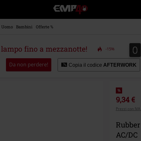
EMP
-
Musica,
Film,
Uomo
Bambini
Offerte %
Serie
TV
&
0
0
a lampo fino a mezzanotte!
-15%
Videogame
merch
-
Da non perdere!
Copia il codice
AFTERWORK
Abbigliamento
Alternativo
%
9,34 €
Prezzi con IVA
Rubber 
AC/DC