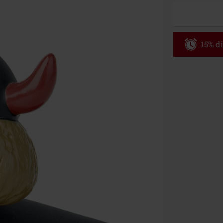
15% di
Codice p
Valido solo il 
Ordine minimo
Una volta inse
riepilogo d'ord
Non cumulabile
Media (CD, DVD,
Onkelz, Broile
articoli che i