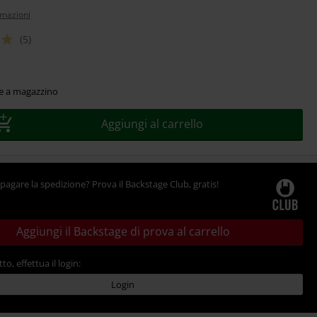
rmazioni
(5)
le a magazzino
Aggiungi al carrello
pagare la spedizione? Prova il Backstage Club, gratis!
Aggiungi il Backstage di prova al carrello
tto, effettua il login:
Login