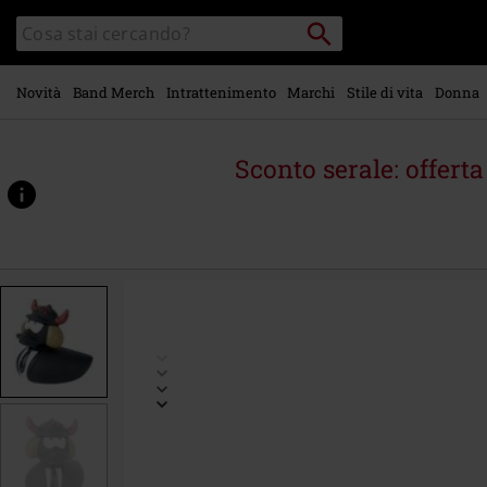
Vai al
Cerca
Cerca
contenuto
Punto
nel
di
principale
catalogo
ritiro
Novità
Band Merch
Intrattenimento
Marchi
Stile di vita
Donna
Sconto serale: offert
https://www.emp-
online.it/p/rubber-
duck-
%22angus%22/298906St.html