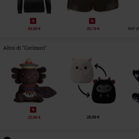
%
%
43,99 €
35,19 €
RRP
Altro di "Corimori"
%
26,99 €
25,99 €