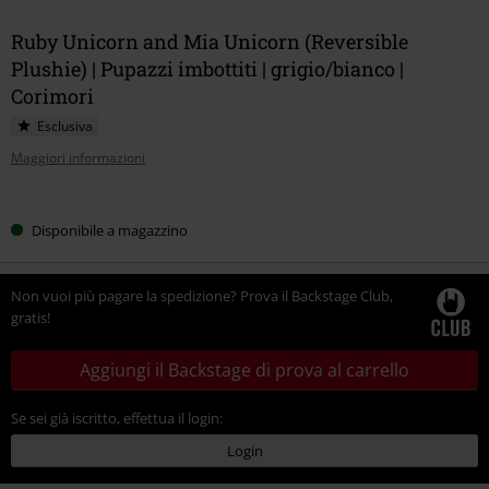
Ruby Unicorn and Mia Unicorn (Reversible
Plushie) | Pupazzi imbottiti | grigio/bianco |
Corimori
Esclusiva
Maggiori informazioni
Scegli
Disponibile a magazzino
la
tua
taglia
Non vuoi più pagare la spedizione? Prova il Backstage Club,
gratis!
Aggiungi il Backstage di prova al carrello
Se sei già iscritto, effettua il login:
Login