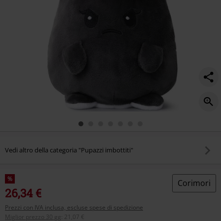
Vedi altro della categoria "Pupazzi imbottiti"
%
Corimori
26,34 €
Prezzi con IVA inclusa, escluse spese di spedizione
Miglior prezzo 30 gg
:
21,07 €