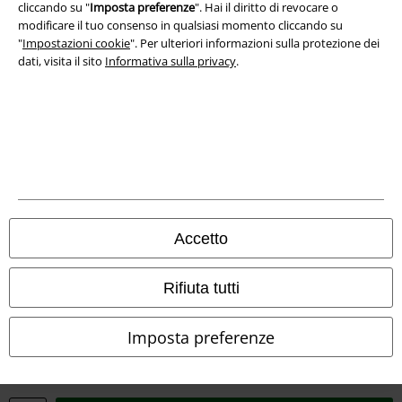
Smaltimento rifiuti e protezione dell’ambiente
cliccando su "
Imposta preferenze
". Hai il diritto di revocare o
modificare il tuo consenso in qualsiasi momento cliccando su
"
Impostazioni cookie
". Per ulteriori informazioni sulla protezione dei
Dichiarazione di Conformità
dati, visita il sito
Informativa sulla privacy
.
Informazioni sull'accessibilità
Impostazioni cookie
Esercita Recesso
I prezzi sono IVA compresa. Spese di
trasporto escluse
© 1986-2026 EMP Mailorder Italia S.r.l.
Accetto
Rifiuta tutti
Gli altri shop EMP nel mondo
Imposta preferenze
EMP International
EMP France