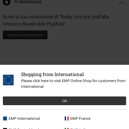
0 recensioni
Scrivi la tua recensione di "Ruby Unicorn and Mia
Unicorn (Reversible Plushie)".
Scrivi una recensione
Shopping from International
Please click here to visit EMP Online Shop for customers from
International
Ok
Altre Categorie. Altre Scelte.
Stile
Idee regalo
Nerds di film
EMP International
EMP France
Stile
Idee regalo
Regali divertenti