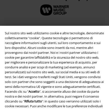
Sul nostro sito web utilizziamo cookie e altre tecnologie, denominate
collettivamente "cookie". Queste tecnologie ci permettono di
raccogliere informazioni sugli utenti, sul loro comportamento e sui
loro dispositivi. Alcuni cookie sono inseriti da noi, mentre altri
provengono dai nostri partner. Noi e i nostri partner utilizziamo i
cookie per garantire laffidabilità e la sicurezza del nostro sito web,
per migliorare e personalizzare la tua esperienza di acquisto, per
condurre analisi e per scopi di marketing (ad esempio, annunci
Info legali
personalizzati) sul nostro sito web, sui social media e su siti web di
terzi. Se i dati vengono trasferiti negli Stati Uniti, vengono condivisi
Termini & Condizioni
solo con partner che sono soggetti a una decisione di adeguatezza ai
sensi della normativa UE vigente e sono adeguatamente certificati.
Redazione
Facendo clic su "
Accetto
", si acconsente alluso dei cookie da parte
nostra e dei nostri partner. In alternativa, puoi negare il consenso
Legge sulla Privacy
cliccando su "
Rifiuta tutto
": in questo caso verranno utilizzati solo i
cookie necessari. Puoi anche modificare le tue preferenze individuali