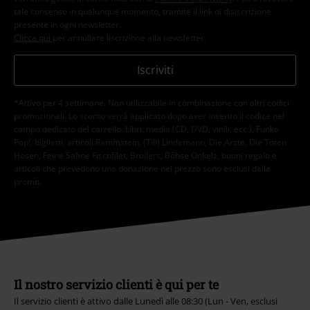
tale consenso in qualunque momento, tramite il link di disiscrizione
presente in ogni newsletter.
Clicca qui
per annullare liscrizione alla newsletter.
Iscriviti
*Attivo per 4 settimane. Non utilizzabile in combinazione con altri codici
promozionali. Lo sconto verrà applicato dopo aver inserito il codice nel
campo dedicato del carrello. Libri, media (CD, DVD, vinili, ecc.), Funko
Pop!, biglietti, articoli Rammstein, (Till) Lindemann, Die Ärzte, Die Toten
Hosen, Feine Sahne Fischfilet, Broilers, Böhse Onkelz, buoni regalo e
articoli che prevedono una donazione nel prezzo sono esclusi dalla
promo.
Il nostro servizio clienti è qui per te
Il servizio clienti è attivo dalle Lunedì alle 08:30 (Lun - Ven, esclusi