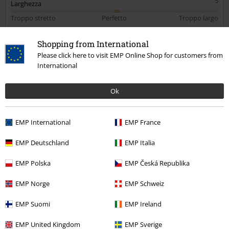
5
Larghezza
Troppo stretto
Perfetto
Troppo largo
Lunghezza
Shopping from International
Troppo corto
Perfetto
Troppo lungo
Please click here to visit EMP Online Shop for customers from
Recensione verificata
International
Il commento è stato utile?
Ok
EMP International
EMP France
Commenta
EMP Deutschland
EMP Italia
EMP Polska
EMP Česká Republika
Antonia Serena B.
EMP Norge
EMP Schweiz
4 Commenti
Pubblicato in data: domenica, 28 febbraio 2021
EMP Suomi
EMP Ireland
Altezza in metri: 1.74
Taglia acquistata: XL
EMP United Kingdom
EMP Sverige