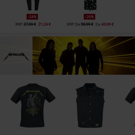
-24%
-26%
RRP
27,99 €
21,24 €
RRP
Da
59,99 €
43,99 €
Da