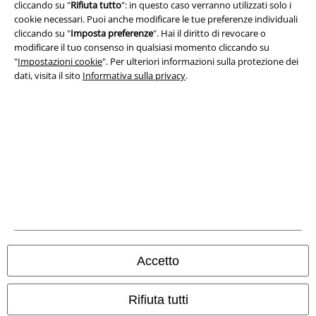
cliccando su "
Rifiuta tutto
": in questo caso verranno utilizzati solo i
cookie necessari. Puoi anche modificare le tue preferenze individuali
cliccando su "
Imposta preferenze
". Hai il diritto di revocare o
modificare il tuo consenso in qualsiasi momento cliccando su
"
Impostazioni cookie
". Per ulteriori informazioni sulla protezione dei
dati, visita il sito
Informativa sulla privacy
.
Info legali
Termini & Condizioni
Redazione
Legge sulla Privacy
Accetto
Smaltimento rifiuti e protezione dell’ambiente
Dichiarazione di Conformità
Rifiuta tutti