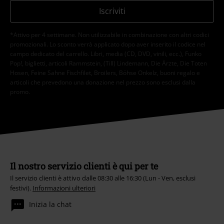
Iscriviti
*Attivo per 4 settimane. Non utilizzabile in combinazione con altri codici
promozionali. Lo sconto verrà applicato dopo aver inserito il codice nel
campo dedicato del carrello. Libri, media (CD, DVD, vinili, ecc.), Funko
Pop!, biglietti, articoli Rammstein, (Till) Lindemann, Die Ärzte, Die Toten
Hosen, Feine Sahne Fischfilet, Broilers, Böhse Onkelz, buoni regalo e
articoli che prevedono una donazione nel prezzo sono esclusi dalla
promo.
Il nostro servizio clienti è qui per te
Il servizio clienti è attivo dalle 08:30 alle 16:30 (Lun - Ven, esclusi
festivi).
Informazioni ulteriori
Inizia la chat