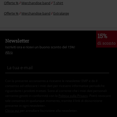
Offerte %
Merchandise band
T-shirt
Offerte %
Merchandise band
Extralarge
15%
Newsletter
di sconto
Iscriviti ora e ricevi un buono sconto del 15%!
Altro
Con la presente acconsento a ricevere le newsletter EMP e do il
consenso ad utilizzare i miei dati per ricevere informative periodiche
riguardanti i prodotti trattati. Sono al corrente che i miei dati personali
verranno gestiti in conformità con la
Politica sulla Privacy
. Potrò revocare
tale consenso in qualunque momento, tramite il link di disiscrizione
presente in ogni newsletter.
Clicca qui
per annullare liscrizione alla newsletter.