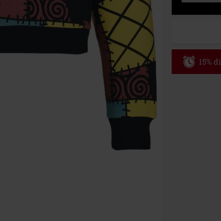
15% di
Codice p
Valido fino al
Ordine minimo
Una volta inse
riepilogo d'ord
Non cumulabile
Media (CD, DVD,
Onkelz, Broile
articoli che i