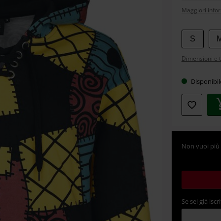
Maggiori info
Scegli
S
la
Dimensioni e t
tua
taglia
Disponibi
Non vuoi più 
Se sei già iscri