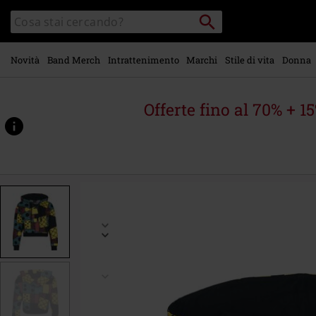
Vai al
Cerca
Cerca
contenuto
Punto
nel
di
principale
catalogo
ritiro
Novità
Band Merch
Intrattenimento
Marchi
Stile di vita
Donna
Offerte fino al 70% + 1
https://www.emp-
online.it/p/sally/598813.html