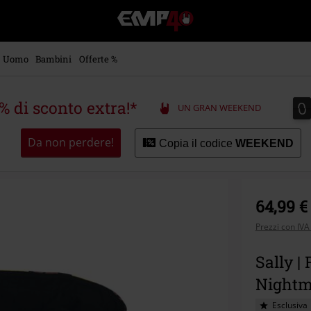
EMP
-
Musica,
Film,
Uomo
Bambini
Offerte %
Serie
TV
&
0
0
5% di sconto extra!*
UN GRAN WEEKEND
Videogame
merch
-
Da non perdere!
Copia il codice
WEEKEND
Abbigliamento
Alternativo
64,99 €
Prezzi con IVA
Sally |
Nightm
Esclusiva