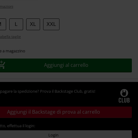
rmazioni
M
L
XL
XXL
abella taglie
le a magazzino
Aggiungi al carrello
pagare la spedizione? Prova il Backstage Club, gratis!
Aggiungi il Backstage di prova al carrello
tto, effettua il login:
Login