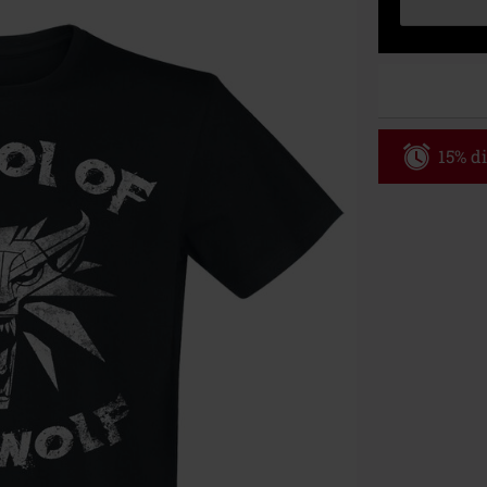
15% di
Codice p
Valido fino al
Ordine minimo
Una volta inse
riepilogo d'ord
Non cumulabile
Media (CD, DVD,
Onkelz, Broile
articoli che i