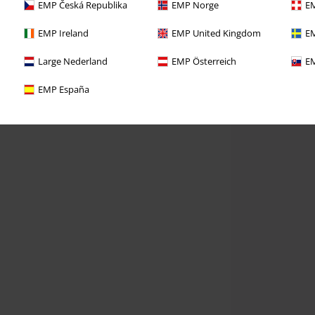
EMP Česká Republika
EMP Norge
EM
EMP Ireland
EMP United Kingdom
EM
Large Nederland
EMP Österreich
EM
EMP España