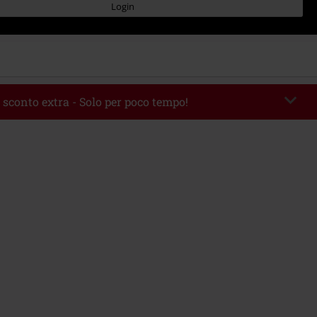
Login
 sconto extra - Solo per poco tempo!
romo:
WEEKEND
Copia il codice
 09/08/2026
 49.99 €.
rito il codice promozionale, lo sconto verrà applicato automaticamente al
ine.
 con altre offerte Codici promozionali. Sono esclusi dalla promozione: Libri,
 Vinili, etc), Funko Pop!, biglietti, articoli Rammstein, (Till) Lindemann, Böhse
rs, Die Ärzte, Die Toten Hosen, Metality, Funko Pop!, i Buoni Regalo e gli
ncludono una quota di donazione.