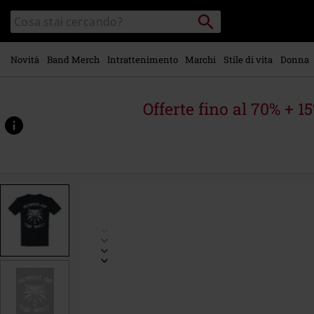
Vai al
Cerca
Cerca
contenuto
Punto
nel
di
principale
catalogo
ritiro
Novità
Band Merch
Intrattenimento
Marchi
Stile di vita
Donna
Offerte fino al 70% + 1
https://www.emp-
online.it/p/school-
of-
the-
wolf/579340.html