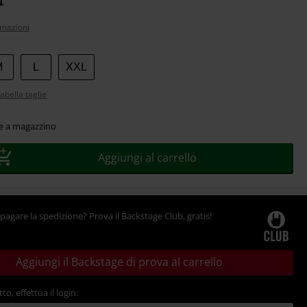
rmazioni
M
L
XXL
abella taglie
le a magazzino
Aggiungi al carrello
pagare la spedizione? Prova il Backstage Club, gratis!
Aggiungi il Backstage di prova al carrello
tto, effettua il login: