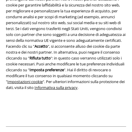
cookie per garantire laffidabilità e la sicurezza del nostro sito web,
per migliorare e personalizzare la tua esperienza di acquisto, per
Info legali
condurre analisi e per scopi di marketing (ad esempio, annunci
Termini & Condizioni
personalizzati) sul nostro sito web, sui social media e su siti web di
terzi. Se i dati vengono trasferiti negli Stati Uniti, vengono condivisi
solo con partner che sono soggetti a una decisione di adeguatezza ai
Redazione
sensi della normativa UE vigente e sono adeguatamente certificati.
Facendo clic su "
Accetto
", si acconsente alluso dei cookie da parte
Legge sulla Privacy
nostra e dei nostri partner. In alternativa, puoi negare il consenso
cliccando su "
Rifiuta tutto
": in questo caso verranno utilizzati solo i
Smaltimento rifiuti e protezione dell’ambiente
cookie necessari. Puoi anche modificare le tue preferenze individuali
cliccando su "
Imposta preferenze
". Hai il diritto di revocare o
Dichiarazione di Conformità
modificare il tuo consenso in qualsiasi momento cliccando su
"
Impostazioni cookie
". Per ulteriori informazioni sulla protezione dei
dati, visita il sito
Informativa sulla privacy
.
Informazioni sull'accessibilità
Impostazioni cookie
Esercita Recesso
I prezzi sono IVA compresa. Spese di
trasporto escluse